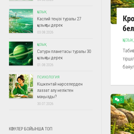
ҚЫЗЫҚ
Кро
Каспий теңізі туралы 27
қызықты дерек
бел
03.08.2026
ҚЫЗЫҚ
ҚЫЗЫҚ
Табиғ
Сатурн планетасы туралы 30
қызықты дерек
тірші
01.08.2026
баяул
ПСИХОЛОГИЯ
Кішкентай нәрселерден
ләззат алу неліктен
маңызды?
0
30.07.2026
КӨРУЛЕР БОЙЫНША ТОП