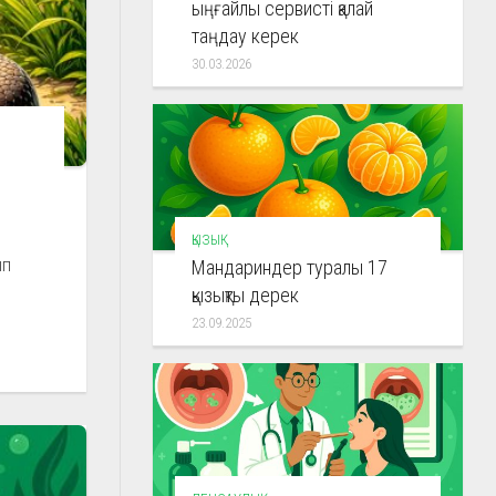
ыңғайлы сервисті қалай
таңдау керек
30.03.2026
ҚЫЗЫҚ
ып
Мандариндер туралы 17
қызықты дерек
23.09.2025