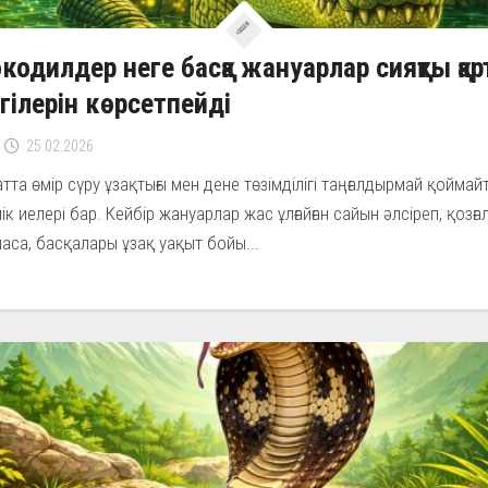
кодилдер неге басқа жануарлар сияқты қа
гілерін көрсетпейді
25.02.2026
атта өмір сүру ұзақтығы мен дене төзімділігі таңғалдырмай қоймай
лік иелері бар. Кейбір жануарлар жас ұлғайған сайын әлсіреп, қозғ
аса, басқалары ұзақ уақыт бойы...