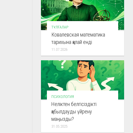
ТҰЛҒАЛАР
Ковалевская математика
тарихына қалай енді
11.07.2026
ПСИХОЛОГИЯ
Неліктен белгісіздікті
қабылдауды үйрену
маңызды?
31.05.2025