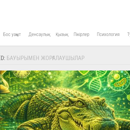
Бос уақыт
Денсаулық
Қызық
Пікірлер
Психология
Т
ED:
БАУЫРЫМЕН ЖОРҒАЛАУШЫЛАР