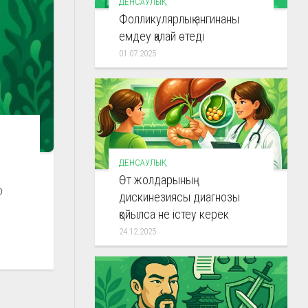
ДЕНСАУЛЫҚ
Фолликулярлық ангинаны
емдеу қалай өтеді
01.07.2025
ДЕНСАУЛЫҚ
Өт жолдарының
р
дискинезиясы диагнозы
қойылса не істеу керек
24.12.2025