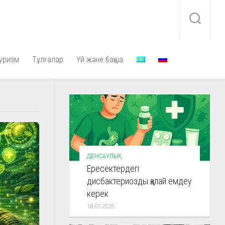
уризм
Тұлғалар
Үй және бақша
ДЕНСАУЛЫҚ
Ересектердегі
дисбактериозды қалай емдеу
керек
18.07.2025