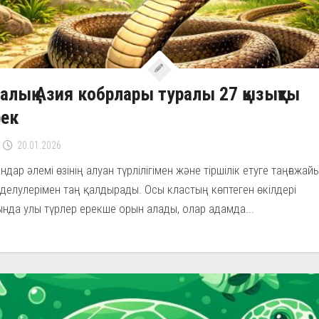
алық Азия кобрлары туралы 27 қызықты
рек
20.01.2026
дар әлемі өзінің алуан түрлілігімен және тіршілік етуге таңғажай
делулерімен таң қалдырады. Осы кластың көптеген өкілдері
нда улы түрлер ерекше орын алады, олар адамда...