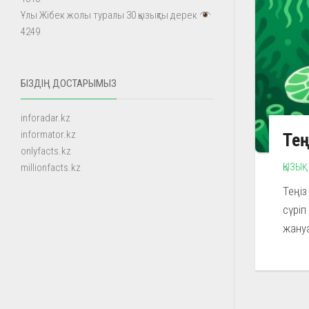
Ұлы Жібек жолы туралы 30 қызықты дерек
4249
БІЗДІҢ ДОСТАРЫМЫЗ
inforadar.kz
informator.kz
Тең
onlyfacts.kz
ҚЫЗЫҚ
millionfacts.kz
Теңіз
сүріп
жануа