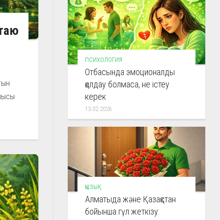
ртаю
ПСИХОЛОГИЯ
Отбасында эмоционалды
тын
қолдау болмаса, не істеу
алысы
керек
13.02.2026
ҚЫЗЫҚ
Алматыда және Қазақстан
бойынша гүл жеткізу: