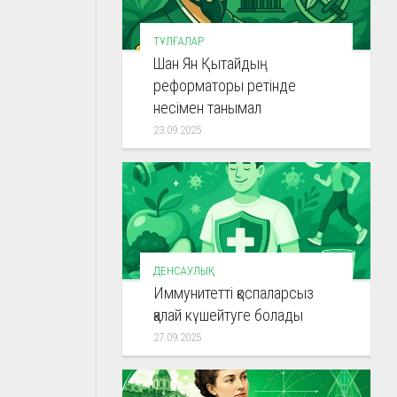
ТҰЛҒАЛАР
Шан Ян Қытайдың
реформаторы ретінде
несімен танымал
23.09.2025
ДЕНСАУЛЫҚ
Иммунитетті қоспаларсыз
қалай күшейтуге болады
27.09.2025