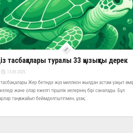
із тасбақалары туралы 33 қызықты дерек
13.05.2025
 тасбақалары Жер бетінде жүз миллион жылдан астам уақыт өмі
 келеді және олар ежелгі тіршілік иелерінің бірі саналады. Бұл
рлар таңғажайып бейімделгіштігімен, ұзақ...