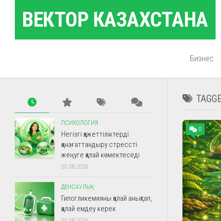
Skip
ВЕКТОР КАЗАХСТАНА
to
content
Бизнес
TAGG
ПСИХОЛОГИЯ
0
Негізгі қажеттіліктерді
қанағаттандыру стрессті
жеңуге қалай көмектеседі
05.08.2026
ДЕНСАУЛЫҚ
Гипогликемияны қалай анықтап,
қалай емдеу керек
04.08.2026