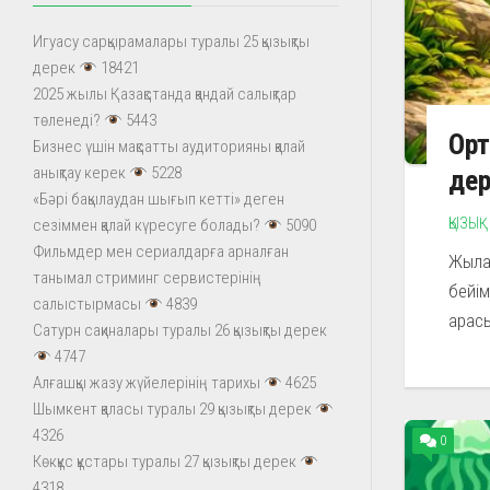
Игуасу сарқырамалары туралы 25 қызықты
дерек
18421
2025 жылы Қазақстанда қандай салықтар
төленеді?
5443
Орт
Бизнес үшін мақсатты аудиторияны қалай
анықтау керек
5228
де
«Бәрі бақылаудан шығып кетті» деген
ҚЫЗЫҚ
сезіммен қалай күресуге болады?
5090
Фильмдер мен сериалдарға арналған
Жылан
танымал стриминг сервистерінің
бейім
салыстырмасы
4839
арасы
Сатурн сақиналары туралы 26 қызықты дерек
4747
Алғашқы жазу жүйелерінің тарихы
4625
Шымкент қаласы туралы 29 қызықты дерек
4326
0
Көкқұс құстары туралы 27 қызықты дерек
4318