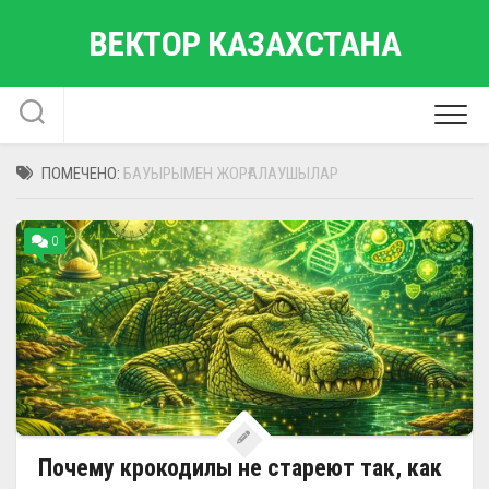
Перейти
ВЕКТОР КАЗАХСТАНА
к
содержанию
ПОМЕЧЕНО:
БАУЫРЫМЕН ЖОРҒАЛАУШЫЛАР
0
Почему крокодилы не стареют так, как