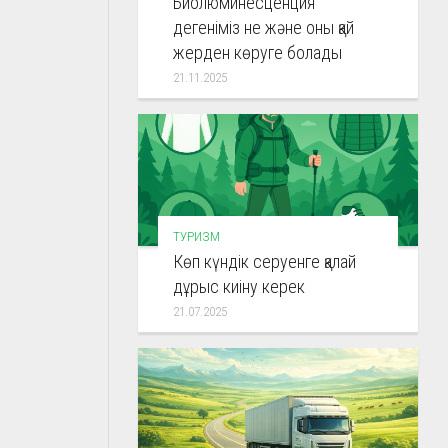
Биолюминесценция
дегеніміз не және оны қай
жерден көруге болады
21.11.2025
ТУРИЗМ
Көп күндік серуенге қалай
дұрыс киіну керек
21.07.2025