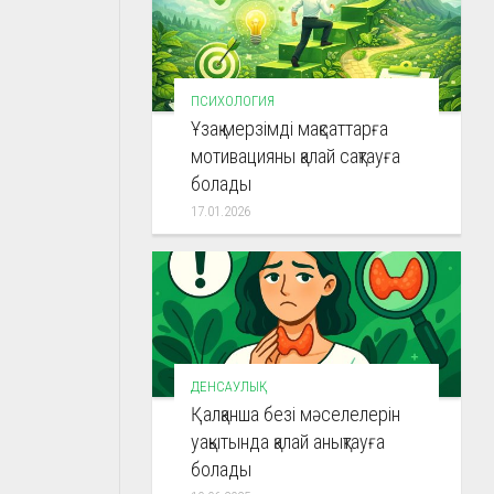
ПСИХОЛОГИЯ
Ұзақ мерзімді мақсаттарға
мотивацияны қалай сақтауға
болады
17.01.2026
ДЕНСАУЛЫҚ
Қалқанша безі мәселелерін
уақытында қалай анықтауға
болады