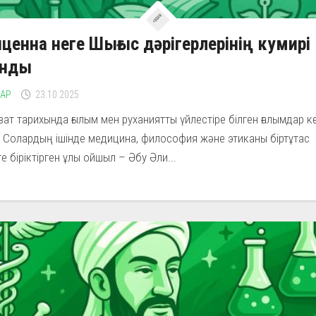
ценна неге Шығыс дәрігерлерінің кумирі
анды
ЛАР
23.10.2025
ат тарихында ғылым мен руханиятты үйлестіре білген ғалымдар к
 Солардың ішінде медицина, философия және этиканы біртұтас
е біріктірген ұлы ойшыл – Әбу Әли...