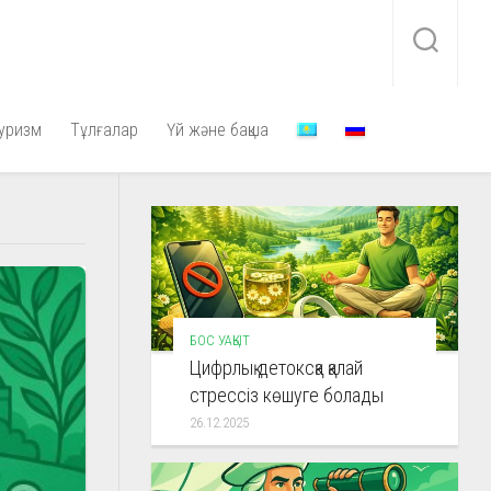
уризм
Тұлғалар
Үй және бақша
БОС УАҚЫТ
Цифрлық детоксқа қалай
стрессіз көшуге болады
26.12.2025