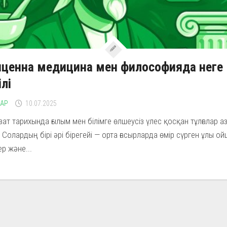
ценна медицина мен философияда неге
ілі
ЛАР
10.07.2025
ат тарихында ғылым мен білімге өлшеусіз үлес қосқан тұлғалар а
 Солардың бірі әрі бірегейі — орта ғасырларда өмір сүрген ұлы ой
ер және...