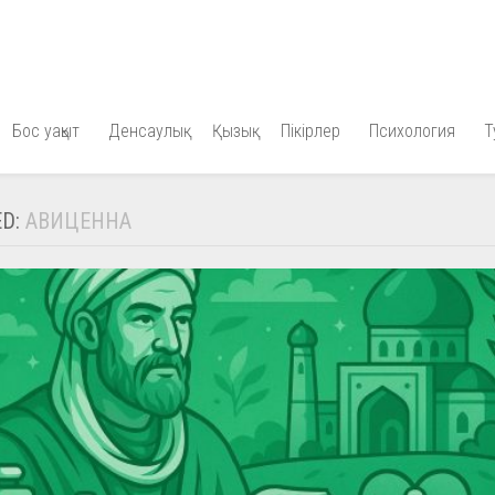
Бос уақыт
Денсаулық
Қызық
Пікірлер
Психология
Т
ED:
АВИЦЕННА