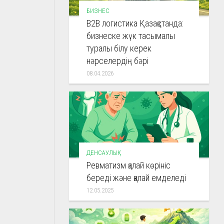
БИЗНЕС
B2B логистика Қазақстанда:
бизнеске жүк тасымалы
туралы білу керек
нәрселердің бәрі
08.04.2026
ДЕНСАУЛЫҚ
Ревматизм қалай көрініс
береді және қалай емделеді
12.05.2025