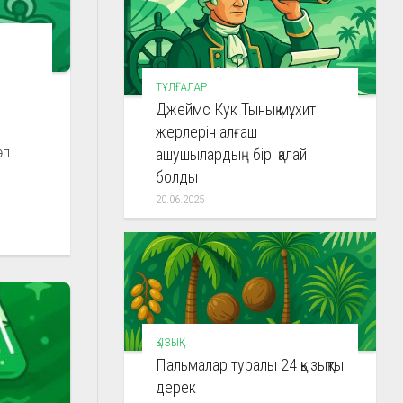
ТҰЛҒАЛАР
Джеймс Кук Тынық мұхит
жерлерін алғаш
өп
ашушылардың бірі қалай
болды
20.06.2025
ҚЫЗЫҚ
Пальмалар туралы 24 қызықты
дерек