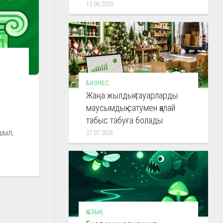
12.06.2025
БИЗНЕС
Жаңа жылдық тауарларды
маусымдық сатумен қалай
з
табыс табуға болады
шыл,
27.07.2026
ҚЫЗЫҚ