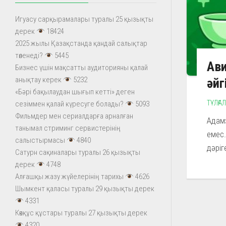
Игуасу сарқырамалары туралы 25 қызықты
дерек
18424
2025 жылы Қазақстанда қандай салықтар
төленеді?
5445
Ави
Бизнес үшін мақсатты аудиторияны қалай
анықтау керек
5232
әйг
«Бәрі бақылаудан шығып кетті» деген
ТҰЛҒА
сезіммен қалай күресуге болады?
5093
Фильмдер мен сериалдарға арналған
Адамз
танымал стриминг сервистерінің
емес.
салыстырмасы
4840
дәріг
Сатурн сақиналары туралы 26 қызықты
дерек
4748
Алғашқы жазу жүйелерінің тарихы
4626
Шымкент қаласы туралы 29 қызықты дерек
4331
Көкқұс құстары туралы 27 қызықты дерек
4320