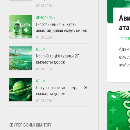
05.08.2026
Ави
ДЕНСАУЛЫҚ
Гипогликемияны қалай
ат
анықтап, қалай емдеу керек
04.08.2026
ТҰЛҒА
Адамз
ҚЫЗЫҚ
Каспий теңізі туралы 27
емес.
қызықты дерек
жүйег
03.08.2026
ҚЫЗЫҚ
Сатурн планетасы туралы 30
қызықты дерек
0
01.08.2026
КӨРУЛЕР БОЙЫНША ТОП