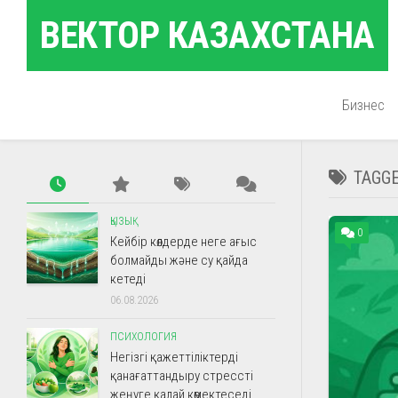
Skip
ВЕКТОР КАЗАХСТАНА
to
content
Бизнес
TAGG
ҚЫЗЫҚ
0
Кейбір көлдерде неге ағыс
болмайды және су қайда
кетеді
06.08.2026
ПСИХОЛОГИЯ
Негізгі қажеттіліктерді
қанағаттандыру стрессті
жеңуге қалай көмектеседі