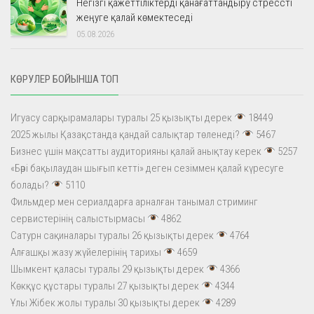
Негізгі қажеттіліктерді қанағаттандыру стрессті
жеңуге қалай көмектеседі
05.08.2026
КӨРУЛЕР БОЙЫНША ТОП
Игуасу сарқырамалары туралы 25 қызықты дерек
18449
2025 жылы Қазақстанда қандай салықтар төленеді?
5467
Бизнес үшін мақсатты аудиторияны қалай анықтау керек
5257
«Бәрі бақылаудан шығып кетті» деген сезіммен қалай күресуге
болады?
5110
Фильмдер мен сериалдарға арналған танымал стриминг
сервистерінің салыстырмасы
4862
Сатурн сақиналары туралы 26 қызықты дерек
4764
Алғашқы жазу жүйелерінің тарихы
4659
Шымкент қаласы туралы 29 қызықты дерек
4366
Көкқұс құстары туралы 27 қызықты дерек
4344
Ұлы Жібек жолы туралы 30 қызықты дерек
4289