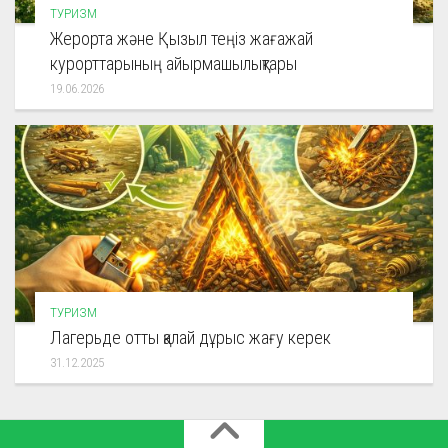
ТУРИЗМ
Жерорта және Қызыл теңіз жағажай
курорттарының айырмашылықтары
19.06.2026
ТУРИЗМ
Лагерьде отты қалай дұрыс жағу керек
31.12.2025