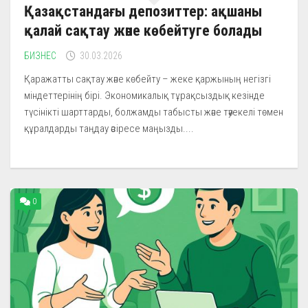
Қазақстандағы депозиттер: ақшаны
қалай сақтау және көбейтуге болады
БИЗНЕС
30.03.2026
Қаражатты сақтау және көбейту – жеке қаржының негізгі
міндеттерінің бірі. Экономикалық тұрақсыздық кезінде
түсінікті шарттарды, болжамды табысты және тәуекелі төмен
құралдарды таңдау әсіресе маңызды....
0