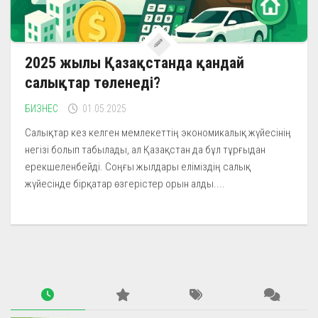
2025 жылы Қазақстанда қандай
салықтар төленеді?
БИЗНЕС
01.05.2025
Салықтар кез келген мемлекеттің экономикалық жүйесінің
негізі болып табылады, ал Қазақстан да бұл тұрғыдан
ерекшеленбейді. Соңғы жылдары еліміздің салық
жүйесінде бірқатар өзгерістер орын алды....