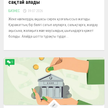
сақтай алады
БИЗНЕС
09.07.2026
Жеке кәсіпкердің ақшасы сирек қозғалыссыз жатады.
Қаражаттың бір бөлігі сатып алуларға, салықтарға, жалдау
ақысына, жалақыға және маусымдық шығындарға қажет
болады. Алайда шотта тұрақты түрде...
0