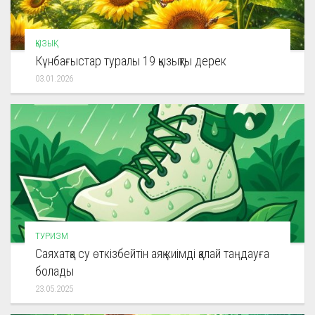
ҚЫЗЫҚ
Күнбағыстар туралы 19 қызықты дерек
03.01.2026
ТУРИЗМ
Саяхатқа су өткізбейтін аяқ киімді қалай таңдауға
болады
23.05.2025