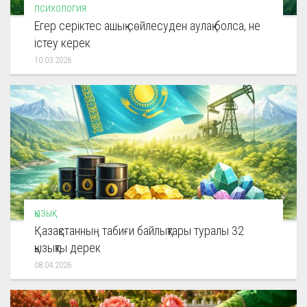
ПСИХОЛОГИЯ
Егер серіктес ашық сөйлесуден аулақ болса, не
істеу керек
10.03.2026
ҚЫЗЫҚ
Қазақстанның табиғи байлықтары туралы 32
қызықты дерек
08.04.2026