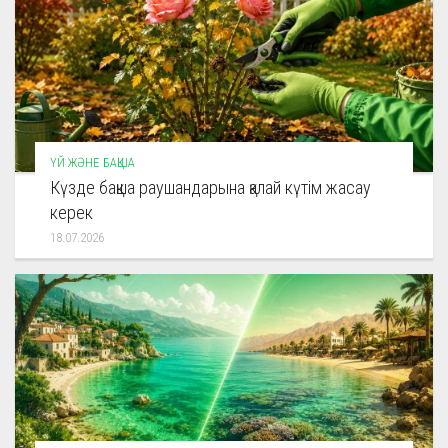
ҮЙ ЖӘНЕ БАҚША
Күзде бақша раушандарына қалай күтім жасау
керек
18.07.2026