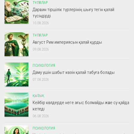
ТҰЛҒАЛАР
Дарвин тіршілік түрлерінің шығу тегін қалай
түсіндірді
10.08.2026
ТҰЛҒАЛАР
Август Рим империясын қалай құрды
09.08.2026
ПСИХОЛОГИЯ
Даму үшін шабыт көзін қалай табуға болады
07.08.2026
ҚЫЗЫҚ
Кейбір көлдерде неге ағыс болмайды және су қайда
кетеді
06.08.2026
ПСИХОЛОГИЯ