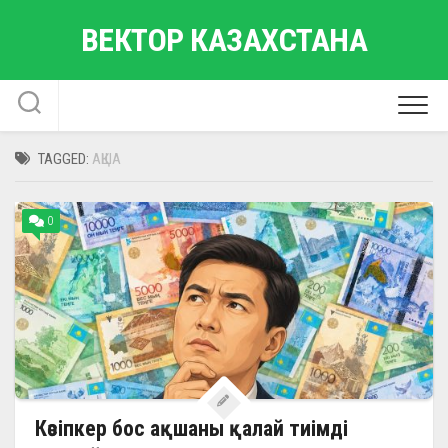
Skip
ВЕКТОР КАЗАХСТАНА
to
content
TAGGED:
АҚША
0
Кәсіпкер бос ақшаны қалай тиімді