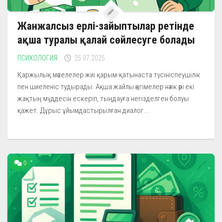
Жанжалсыз ерлі-зайыптылар ретінде
ақша туралы қалай сөйлесуге болады
ПСИХОЛОГИЯ
25.07.2025
Қаржылық мәселелер жиі қарым-қатынаста түсініспеушілік
пен шиеленіс тудырады. Ақша жайлы әңгімелер нәзік әрі екі
жақтың мүддесін ескеріп, тыңдауға негізделген болуы
қажет. Дұрыс ұйымдастырылған диалог...
0