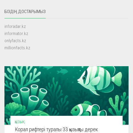
БІЗДІҢ ДОСТАРЫМЫЗ
inforadar.kz
informator.kz
onlyfacts.kz
millionfacts.kz
ҚЫЗЫҚ
Корал рифтері туралы 33 қызықты дерек