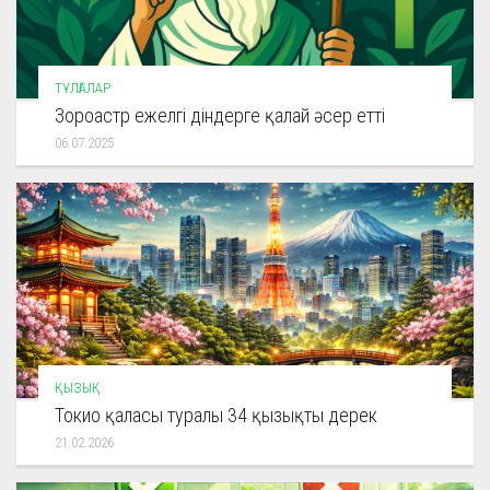
ТҰЛҒАЛАР
Зороастр ежелгі діндерге қалай әсер етті
06.07.2025
ҚЫЗЫҚ
Токио қаласы туралы 34 қызықты дерек
21.02.2026