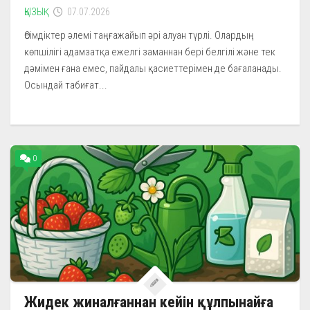
ҚЫЗЫҚ
07.07.2026
Өсімдіктер әлемі таңғажайып әрі алуан түрлі. Олардың
көпшілігі адамзатқа ежелгі заманнан бері белгілі және тек
дәмімен ғана емес, пайдалы қасиеттерімен де бағаланады.
Осындай табиғат...
0
Жидек жиналғаннан кейін құлпынайға