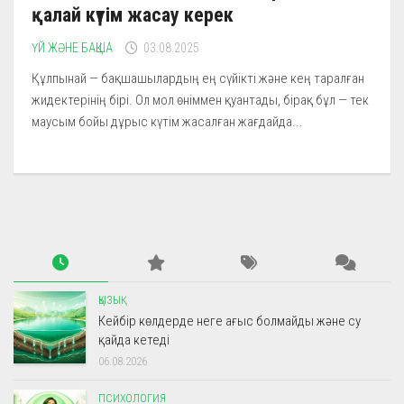
қалай күтім жасау керек
ҮЙ ЖӘНЕ БАҚША
03.08.2025
Құлпынай — бақшашылардың ең сүйікті және кең таралған
жидектерінің бірі. Ол мол өніммен қуантады, бірақ бұл — тек
маусым бойы дұрыс күтім жасалған жағдайда...
ҚЫЗЫҚ
Кейбір көлдерде неге ағыс болмайды және су
қайда кетеді
06.08.2026
ПСИХОЛОГИЯ