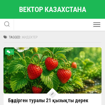
Skip
ВЕКТОР КАЗАХСТАНА
to
content
TAGGED:
ЖИДЕКТЕР
0
Бүлдірген туралы 21 қызықты дерек