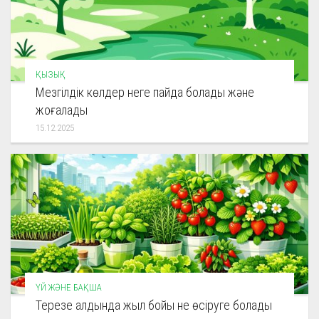
ҚЫЗЫҚ
Мезгілдік көлдер неге пайда болады және
жоғалады
15.12.2025
ҮЙ ЖӘНЕ БАҚША
Терезе алдында жыл бойы не өсіруге болады