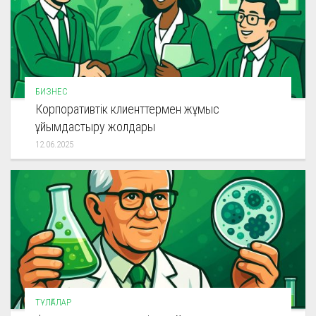
БИЗНЕС
Корпоративтік клиенттермен жұмыс
ұйымдастыру жолдары
12.06.2025
ТҰЛҒАЛАР