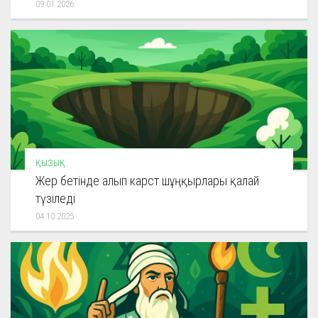
09.01.2026
ҚЫЗЫҚ
Жер бетінде алып карст шұңқырлары қалай
түзіледі
04.10.2025