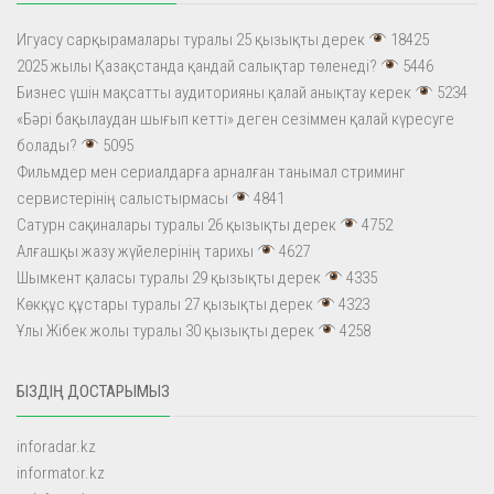
Игуасу сарқырамалары туралы 25 қызықты дерек
18425
2025 жылы Қазақстанда қандай салықтар төленеді?
5446
Бизнес үшін мақсатты аудиторияны қалай анықтау керек
5234
«Бәрі бақылаудан шығып кетті» деген сезіммен қалай күресуге
болады?
5095
Фильмдер мен сериалдарға арналған танымал стриминг
сервистерінің салыстырмасы
4841
Сатурн сақиналары туралы 26 қызықты дерек
4752
Алғашқы жазу жүйелерінің тарихы
4627
Шымкент қаласы туралы 29 қызықты дерек
4335
Көкқұс құстары туралы 27 қызықты дерек
4323
Ұлы Жібек жолы туралы 30 қызықты дерек
4258
БІЗДІҢ ДОСТАРЫМЫЗ
inforadar.kz
informator.kz