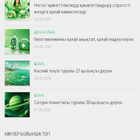
Негізгі қажеттіліктерді қанағаттандыру стрессті
жеңуге қалай көмектеседі
05.08.2026
ДЕНСАУЛЫҚ
Гипогликемияны қалай анықтап, қалай емдеу керек
04.08.2026
ҚЫЗЫҚ
Каспий теңізі туралы 27 қызықты дерек
03.08.2026
ҚЫЗЫҚ
Сатурн планетасы туралы 30 қызықты дерек
01.08.2026
КӨРУЛЕР БОЙЫНША ТОП