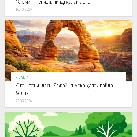
Флеминг пенициллинді қалай ашты
16.10.2025
ҚЫЗЫҚ
Юта штатындағы Ғажайып Арка қалай пайда
болды
22.03.2026