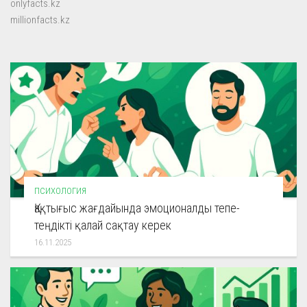
onlyfacts.kz
millionfacts.kz
ПСИХОЛОГИЯ
Қақтығыс жағдайында эмоционалды тепе-
теңдікті қалай сақтау керек
16.11.2025