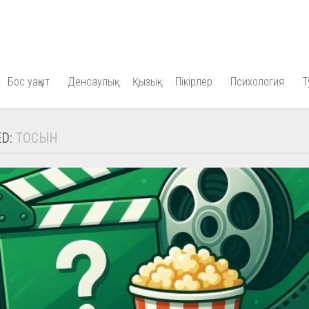
Бос уақыт
Денсаулық
Қызық
Пікірлер
Психология
Т
ED:
ТОСЫН