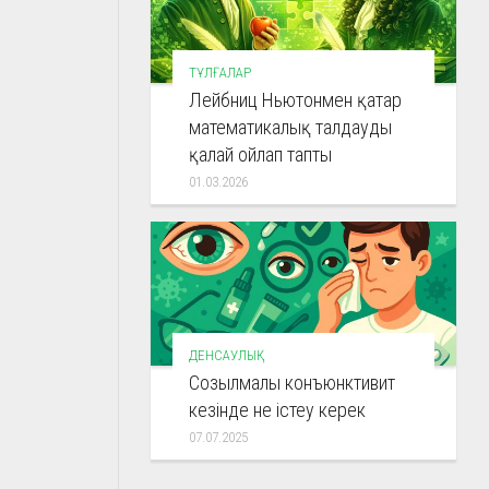
ТҰЛҒАЛАР
Лейбниц Ньютонмен қатар
математикалық талдауды
қалай ойлап тапты
01.03.2026
ДЕНСАУЛЫҚ
Созылмалы конъюнктивит
кезінде не істеу керек
07.07.2025