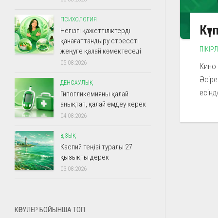
ПСИХОЛОГИЯ
Күт
Негізгі қажеттіліктерді
қанағаттандыру стрессті
ПІКІР
жеңуге қалай көмектеседі
05.08.2026
Кино 
Әсіре
ДЕНСАУЛЫҚ
есінд
Гипогликемияны қалай
анықтап, қалай емдеу керек
04.08.2026
ҚЫЗЫҚ
Каспий теңізі туралы 27
қызықты дерек
03.08.2026
КӨРУЛЕР БОЙЫНША ТОП