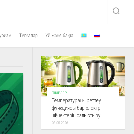
уризм
Тұлғалар
Үй және бақша
ПІКІРЛЕР
Температураны реттеу
функциясы бар электр
шәйнектерін салыстыру
08.05.2026