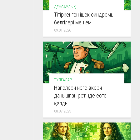
ДЕНСАУЛЫҚ
Тітіркенген ішек синдромы:
белгілері мен емі
09.01.2026
ТҰЛҒАЛАР
Наполеон неге әскери
данышпан ретінде есте
қалды
08.07.2025