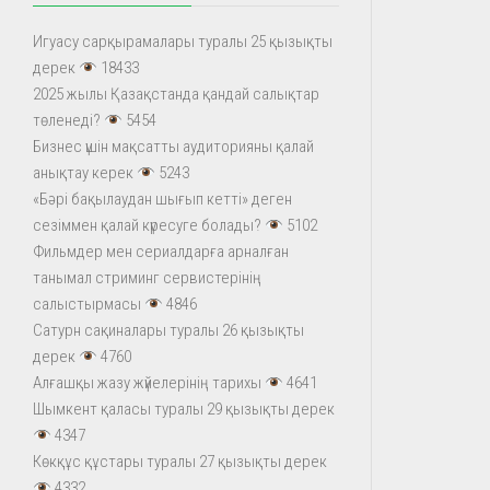
Игуасу сарқырамалары туралы 25 қызықты
дерек
18433
2025 жылы Қазақстанда қандай салықтар
төленеді?
5454
Бизнес үшін мақсатты аудиторияны қалай
анықтау керек
5243
«Бәрі бақылаудан шығып кетті» деген
сезіммен қалай күресуге болады?
5102
Фильмдер мен сериалдарға арналған
танымал стриминг сервистерінің
салыстырмасы
4846
Сатурн сақиналары туралы 26 қызықты
дерек
4760
Алғашқы жазу жүйелерінің тарихы
4641
Шымкент қаласы туралы 29 қызықты дерек
4347
Көкқұс құстары туралы 27 қызықты дерек
4332