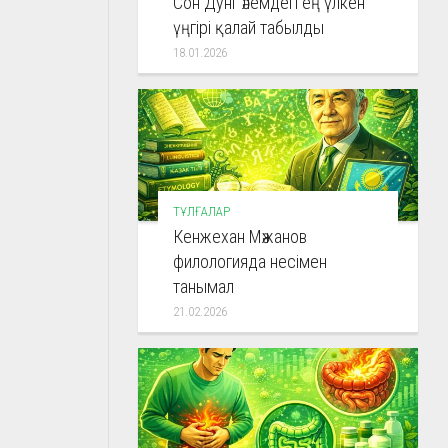
Сон Дунг әлемдегі ең үлкен
үңгірі қалай табылды
18.01.2026
ТҰЛҒАЛАР
Кенжехан Мәжанов
филологияда несімен
танымал
21.02.2026