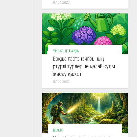
07.04.2026
ҮЙ ЖӘНЕ БАҚША
Бақша гортензиясының
әртүрлі түрлеріне қалай күтім
жасау қажет
07.06.2025
ҚЫЗЫҚ