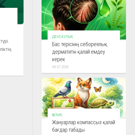
ДЕНСАУЛЫҚ
түрі.
Бас терісінің себореялық
ліктің
дерматитін қалай емдеу
керек
04.07.2026
ҚЫЗЫҚ
Жануарлар компассыз қалай
бағдар табады