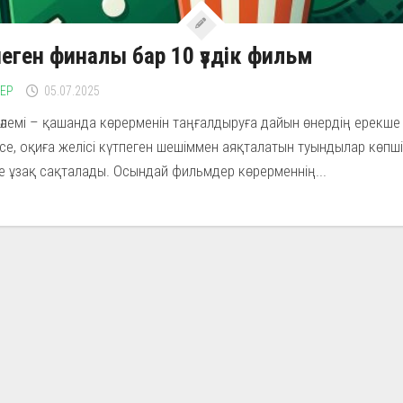
пеген финалы бар 10 үздік фильм
ЛЕР
05.07.2025
әлемі – қашанда көрерменін таңғалдыруға дайын өнердің ерекше 
се, оқиға желісі күтпеген шешіммен аяқталатын туындылар көпші
е ұзақ сақталады. Осындай фильмдер көрерменнің...