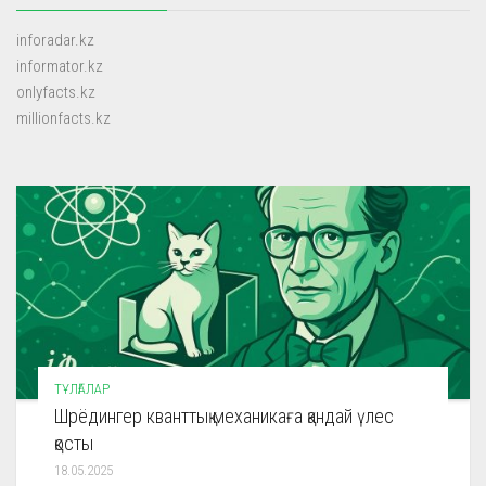
inforadar.kz
informator.kz
onlyfacts.kz
millionfacts.kz
ТҰЛҒАЛАР
Шрёдингер кванттық механикаға қандай үлес
қосты
18.05.2025