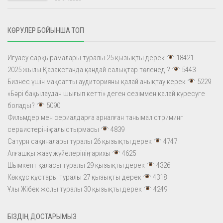
КӨРУЛЕР БОЙЫНША ТОП
Игуасу сарқырамалары туралы 25 қызықты дерек
18421
2025 жылы Қазақстанда қандай салықтар төленеді?
5443
Бизнес үшін мақсатты аудиторияны қалай анықтау керек
5229
«Бәрі бақылаудан шығып кетті» деген сезіммен қалай күресуге
болады?
5090
Фильмдер мен сериалдарға арналған танымал стриминг
сервистерінің салыстырмасы
4839
Сатурн сақиналары туралы 26 қызықты дерек
4747
Алғашқы жазу жүйелерінің тарихы
4625
Шымкент қаласы туралы 29 қызықты дерек
4326
Көкқұс құстары туралы 27 қызықты дерек
4318
Ұлы Жібек жолы туралы 30 қызықты дерек
4249
БІЗДІҢ ДОСТАРЫМЫЗ