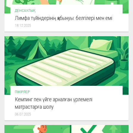
ДЕНСАУЛЫҚ
Лимфа түйіндерінің қабынуы: белгілері мен емі
18.12.2025
ПІКІРЛЕР
Кемпинг пен үйге арналған үрлемелі
матрастарға шолу
06.07.2025