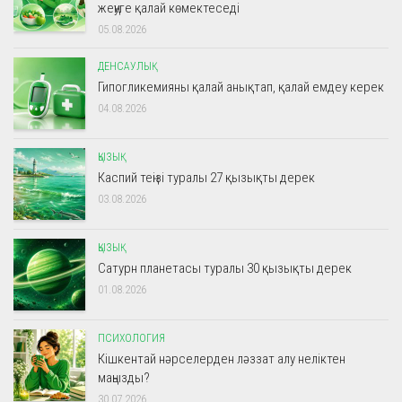
жеңуге қалай көмектеседі
05.08.2026
ДЕНСАУЛЫҚ
Гипогликемияны қалай анықтап, қалай емдеу керек
04.08.2026
ҚЫЗЫҚ
Каспий теңізі туралы 27 қызықты дерек
03.08.2026
ҚЫЗЫҚ
Сатурн планетасы туралы 30 қызықты дерек
01.08.2026
ПСИХОЛОГИЯ
Кішкентай нәрселерден ләззат алу неліктен
маңызды?
30.07.2026