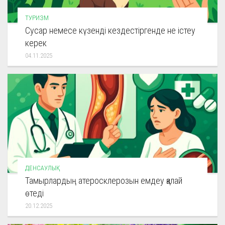
ТУРИЗМ
Сусар немесе күзенді кездестіргенде не істеу
керек
04.11.2025
ДЕНСАУЛЫҚ
Тамырлардың атеросклерозын емдеу қалай
өтеді
20.12.2025