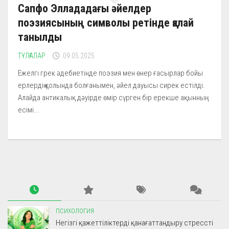
Сапфо Эллададағы әйелдер
поэзиясының символы ретінде қалай
танылды
ТҰЛҒАЛАР
09.05.2025
Ежелгі грек әдебиетінде поэзия мен өнер ғасырлар бойы
ерлердің қолында болғанымен, әйел дауысы сирек естілді.
Алайда антикалық дәуірде өмір сүрген бір ерекше ақынның
есімі...
ПСИХОЛОГИЯ
Негізгі қажеттіліктерді қанағаттандыру стрессті