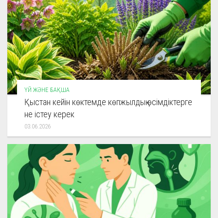
ҮЙ ЖӘНЕ БАҚША
Қыстан кейін көктемде көпжылдық өсімдіктерге
не істеу керек
03.06.2026