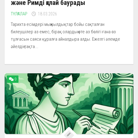
және Римді қалай баурады
ТҰЛҒАЛАР
18.03.2026
Тарихта есімдері мыңжылдықтар бойы сақталған
билеушілер аз емес, бірақ олардың өте аз бөлігі ғана өз
тұлғасын саяси құралға айналдыра алды. Ежелгі әлемде
әйелдің тақта...
0