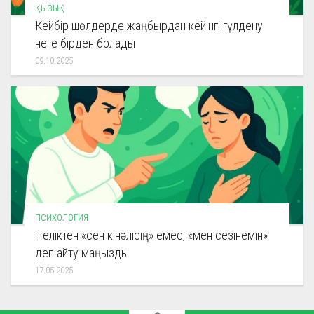
ҚЫЗЫҚ
Кейбір шөлдерде жаңбырдан кейінгі гүлдену
неге бірден болады
09.10.2025
ПСИХОЛОГИЯ
Неліктен «сен кінәлісің» емес, «мен сезінемін»
деп айту маңызды
17.05.2025