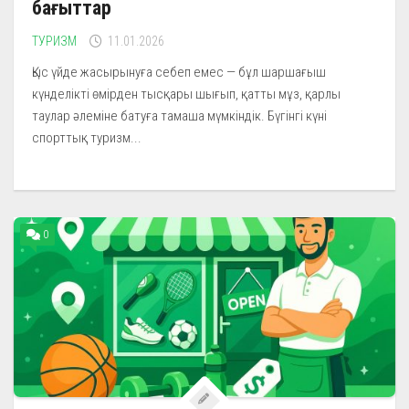
бағыттар
ТУРИЗМ
11.01.2026
Қыс үйде жасырынуға себеп емес — бұл шаршағыш
күнделікті өмірден тысқары шығып, қатты мұз, қарлы
таулар әлеміне батуға тамаша мүмкіндік. Бүгінгі күні
спорттық туризм...
0