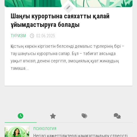
Шаңғы курортына саяхатты қалай
ұйымдастыруға болады
ТУРИЗМ
02.06.2025
Қыстың көркін кіргізетін белсенді демалыс түрлерінің бірі –
тау шаңғысы курортына сапар. Бұл – табиғат аясында
уақыт өткізіп, денені сергітіп, эмоциялық қуат жинаудың
тамаша...
ПСИХОЛОГИЯ
Негізгі қажеттіліктерді қанағаттандыру стрессті