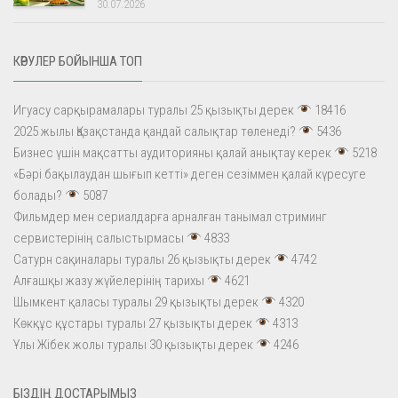
30.07.2026
КӨРУЛЕР БОЙЫНША ТОП
Игуасу сарқырамалары туралы 25 қызықты дерек
18416
2025 жылы Қазақстанда қандай салықтар төленеді?
5436
Бизнес үшін мақсатты аудиторияны қалай анықтау керек
5218
«Бәрі бақылаудан шығып кетті» деген сезіммен қалай күресуге
болады?
5087
Фильмдер мен сериалдарға арналған танымал стриминг
сервистерінің салыстырмасы
4833
Сатурн сақиналары туралы 26 қызықты дерек
4742
Алғашқы жазу жүйелерінің тарихы
4621
Шымкент қаласы туралы 29 қызықты дерек
4320
Көкқұс құстары туралы 27 қызықты дерек
4313
Ұлы Жібек жолы туралы 30 қызықты дерек
4246
БІЗДІҢ ДОСТАРЫМЫЗ