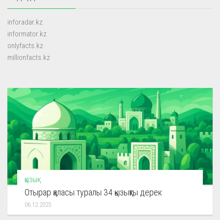
inforadar.kz
informator.kz
onlyfacts.kz
millionfacts.kz
ҚЫЗЫҚ
Отырар қаласы туралы 34 қызықты дерек
06.12.2025