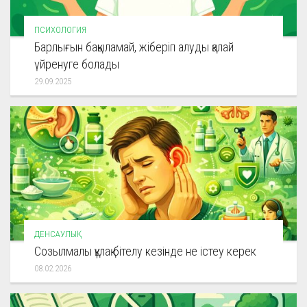
ПСИХОЛОГИЯ
Барлығын бақыламай, жіберіп алуды қалай
үйренуге болады
29.09.2025
ДЕНСАУЛЫҚ
Созылмалы құлақ бітелу кезінде не істеу керек
08.02.2026