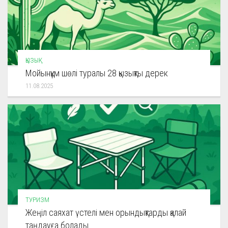
ҚЫЗЫҚ
Мойынқұм шөлі туралы 28 қызықты дерек
11.08.2025
ТУРИЗМ
Жеңіл саяхат үстелі мен орындықтарды қалай
таңдауға болады