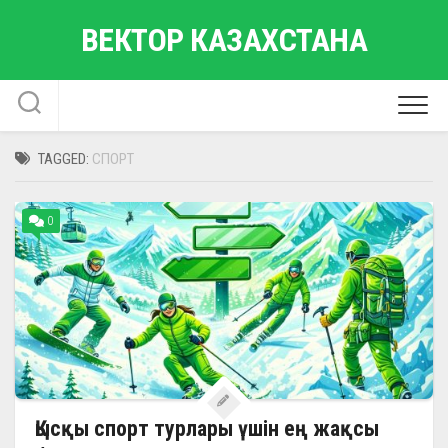
Skip
ВЕКТОР КАЗАХСТАНА
to
content
TAGGED:
СПОРТ
0
Қысқы спорт турлары үшін ең жақсы