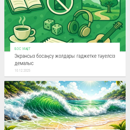
БОС УАҚЫТ
Экрансыз босаңсу жолдары: гаджетке тәуелсіз
демалыс
10.12.2025