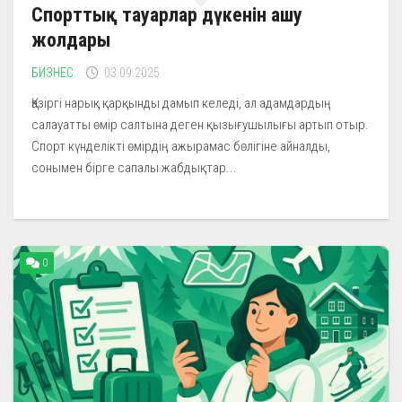
Спорттық тауарлар дүкенін ашу
жолдары
БИЗНЕС
03.09.2025
Қазіргі нарық қарқынды дамып келеді, ал адамдардың
салауатты өмір салтына деген қызығушылығы артып отыр.
Спорт күнделікті өмірдің ажырамас бөлігіне айналды,
сонымен бірге сапалы жабдықтар...
0