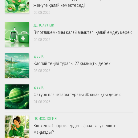
жеңуге қалай көмектеседі
05.08.2026
ДЕНСАУЛЫҚ
Гипогликемияны қалай анықтап, қалай емдеу керек
04.08.2026
ҚЫЗЫҚ
Каспий теңізі туралы 27 қызықты дерек
03.08.2026
ҚЫЗЫҚ
Сатурн планетасы туралы 30 қызықты дерек
01.08.2026
ПСИХОЛОГИЯ
Кішкентай нәрселерден ләззат алу неліктен
маңызды?