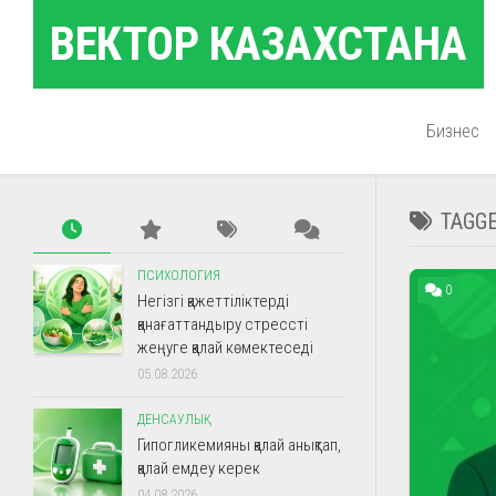
Skip
ВЕКТОР КАЗАХСТАНА
to
content
Бизнес
TAGG
ПСИХОЛОГИЯ
0
Негізгі қажеттіліктерді
қанағаттандыру стрессті
жеңуге қалай көмектеседі
05.08.2026
ДЕНСАУЛЫҚ
Гипогликемияны қалай анықтап,
қалай емдеу керек
04.08.2026