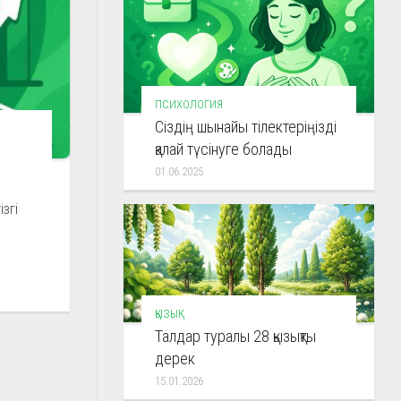
ПСИХОЛОГИЯ
Сіздің шынайы тілектеріңізді
қалай түсінуге болады
01.06.2025
згі
ҚЫЗЫҚ
Талдар туралы 28 қызықты
дерек
15.01.2026