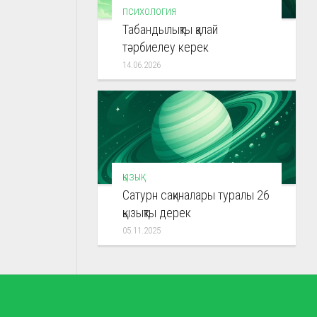
ПСИХОЛОГИЯ
Табандылықты қалай
тәрбиелеу керек
14.06.2026
ҚЫЗЫҚ
Сатурн сақиналары туралы 26
қызықты дерек
05.11.2025