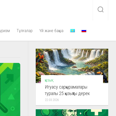
уризм
Тұлғалар
Үй және бақша
ҚЫЗЫҚ
Игуасу сарқырамалары
туралы 25 қызықты дерек
22.03.2026