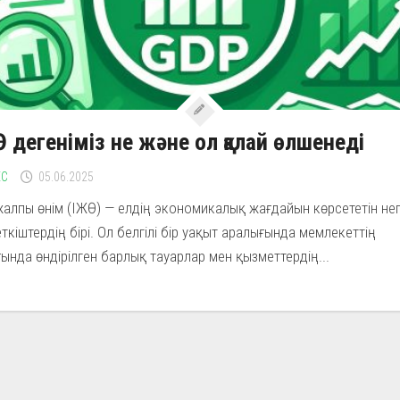
 дегеніміз не және ол қалай өлшенеді
ЕС
05.06.2025
жалпы өнім (ІЖӨ) — елдің экономикалық жағдайын көрсететін негі
ткіштердің бірі. Ол белгілі бір уақыт аралығында мемлекеттің
ында өндірілген барлық тауарлар мен қызметтердің...