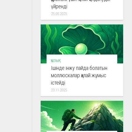
үйренді
25.05.2025
ҚЫЗЫҚ
Ішінде інжу пайда болатын
моллюскалар қалай жұмыс
істейді
23.11.2025