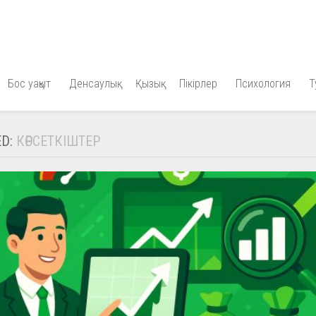
Бос уақыт
Денсаулық
Қызық
Пікірлер
Психология
Т
ED:
КӨРСЕТКІШТЕР