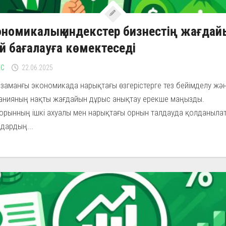
номикалық индекстер бизнестің жағдай
ай бағалауға көмектеседі
ЕС
22.06.2025
гі заманғы экономикада нарықтағы өзгерістерге тез бейімделу жә
анияның нақты жағдайын дұрыс анықтау ерекше маңызды.
порынның ішкі ахуалы мен нарықтағы орнын талдауда қолданыла
дардың...