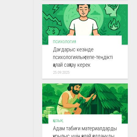
ПСИХОЛОГИЯ
Дағдарыс кезінде
психологиялық тепе-теңдікті
қалай сақтау керек
25.09.2025
ҚЫЗЫҚ
Адам табиғи материалдарды
құрылыс үшін қалай қолдануды