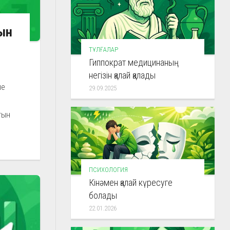
ын
ТҰЛҒАЛАР
Гиппократ медицинаның
негізін қалай қалады
не
29.09.2025
тын
ПСИХОЛОГИЯ
Кінәмен қалай күресуге
болады
22.01.2026