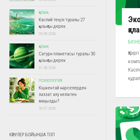
ҚЫЗЫҚ
Эко
Каспий теңізі туралы 27
қызықты дерек
қал
03.08.2026
БИЗН
ҚЫЗЫҚ
Қазір
Сатурн планетасы туралы 30
қызықты дерек
комп
01.08.2026
Кәсі
құрал
ПСИХОЛОГИЯ
Кішкентай нәрселерден
ләззат алу неліктен
маңызды?
30.07.2026
0
КӨРУЛЕР БОЙЫНША ТОП