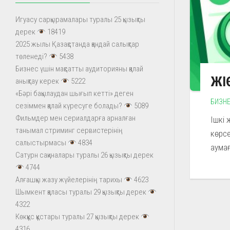
Игуасу сарқырамалары туралы 25 қызықты
дерек
18419
2025 жылы Қазақстанда қандай салықтар
төленеді?
5438
Бизнес үшін мақсатты аудиторияны қалай
ЖІӨ
анықтау керек
5222
«Бәрі бақылаудан шығып кетті» деген
БИЗН
сезіммен қалай күресуге болады?
5089
Фильмдер мен сериалдарға арналған
Ішкі 
танымал стриминг сервистерінің
көрсе
салыстырмасы
4834
аумағ
Сатурн сақиналары туралы 26 қызықты дерек
4744
Алғашқы жазу жүйелерінің тарихы
4623
Шымкент қаласы туралы 29 қызықты дерек
4322
Көкқұс құстары туралы 27 қызықты дерек
4316