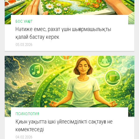
БОС УАҚЫТ
Нәтиже емес, рахат үшін шығармашылықты
қалай бастау керек
05.03.2026
ПСИХОЛОГИЯ
Қиын уақытта ішкі үйлесімділікті сақтауға не
көмектеседі
04.02.2026