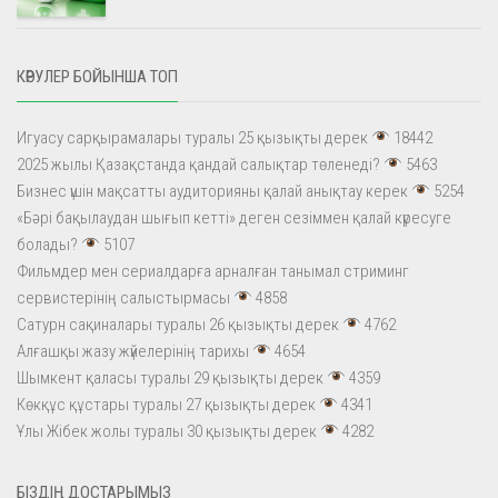
КӨРУЛЕР БОЙЫНША ТОП
Игуасу сарқырамалары туралы 25 қызықты дерек
18442
2025 жылы Қазақстанда қандай салықтар төленеді?
5463
Бизнес үшін мақсатты аудиторияны қалай анықтау керек
5254
«Бәрі бақылаудан шығып кетті» деген сезіммен қалай күресуге
болады?
5107
Фильмдер мен сериалдарға арналған танымал стриминг
сервистерінің салыстырмасы
4858
Сатурн сақиналары туралы 26 қызықты дерек
4762
Алғашқы жазу жүйелерінің тарихы
4654
Шымкент қаласы туралы 29 қызықты дерек
4359
Көкқұс құстары туралы 27 қызықты дерек
4341
Ұлы Жібек жолы туралы 30 қызықты дерек
4282
БІЗДІҢ ДОСТАРЫМЫЗ