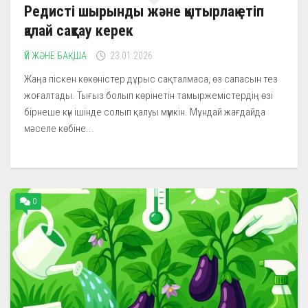
Редисті шырынды және қытырлақ етіп
қалай сақтау керек
ҮЙ ЖӘНЕ БАҚША
23.01.2026
Жаңа піскен көкөністер дұрыс сақталмаса, өз сапасын тез
жоғалтады. Тығыз болып көрінетін тамыржемістердің өзі
бірнеше күн ішінде солып қалуы мүмкін. Мұндай жағдайда
мәселе көбіне...
0