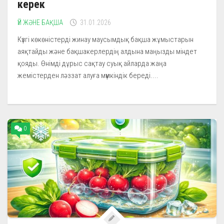
керек
ҮЙ ЖӘНЕ БАҚША
31.01.2026
Күзгі көкөністерді жинау маусымдық бақша жұмыстарын
аяқтайды және бақшакерлердің алдына маңызды міндет
қояды. Өнімді дұрыс сақтау суық айларда жаңа
жемістерден ләззат алуға мүмкіндік береді....
0