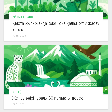
ҮЙ ЖӘНЕ БАҚША
Қыста жылыжайда көкөніске қалай күтім жасау
керек
27.09.2025
ҚЫЗЫҚ
Жетісу өңірі туралы 30 қызықты дерек
09.10.2025