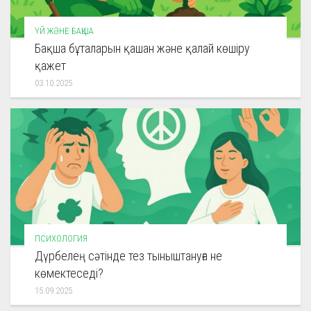
ҮЙ ЖӘНЕ БАҚША
Бақша бұталарын қашан және қалай көшіру
қажет
03.10.2025
ПСИХОЛОГИЯ
Дүрбелең сәтінде тез тыныштануға не
көмектеседі?
15.09.2025