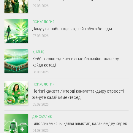
09.08.2026
ПСИХОЛОГИЯ
Даму үшін шабыт көзін қалай табуға болады
07.08.2026
ҚЫЗЫҚ
Кейбір көлдерде неге ағыс болмайды және су
қайда кетеді
06.08.2026
ПСИХОЛОГИЯ
Негізгі қажеттіліктерді қанағаттандыру стрессті
жеңуге қалай көмектеседі
05.08.2026
ДЕНСАУЛЫҚ
Гипогликемияны қалай анықтап, қалай емдеу керек
04.08.2026