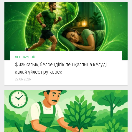
ДЕНСАУЛЫҚ
Физикалық белсенділік пен қалпына келуді
қалай үйлестіру керек
29.06.2026