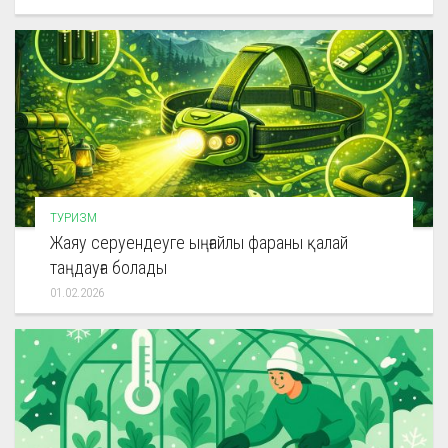
ТУРИЗМ
Жаяу серуендеуге ыңғайлы фараны қалай
таңдауға болады
01.02.2026