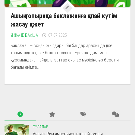
Ашық топырақта баклажанға қалай күтім
жасау қажет
ҮЙ ЖӘНЕ БАҚША
07.07.2025
Баклажан — соңғы жылдары бағбандар арасында үлкен
танымалдыққа ие болған көкөніс. Ерекше дәмі мен
құрамындағы пайдалы заттар оны ас мәзіріне әр беретін,
бағалы өнімге...
ТҰЛҒАЛАР
Август Рим империясын қалай құрды