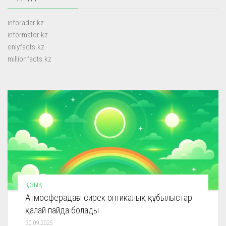
inforadar.kz
informator.kz
onlyfacts.kz
millionfacts.kz
ҚЫЗЫҚ
Атмосферадағы сирек оптикалық құбылыстар
қалай пайда болады
30.09.2025