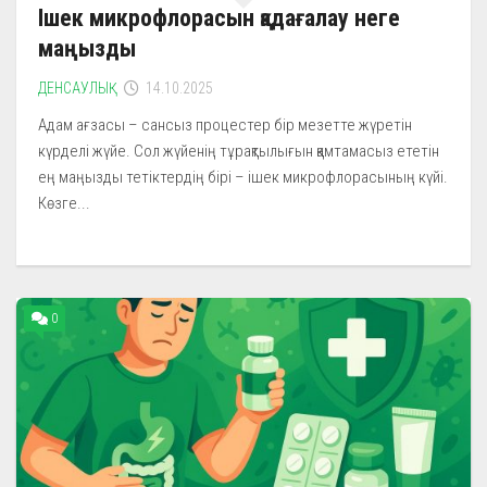
Ішек микрофлорасын қадағалау неге
маңызды
ДЕНСАУЛЫҚ
14.10.2025
Адам ағзасы – сансыз процестер бір мезетте жүретін
күрделі жүйе. Сол жүйенің тұрақтылығын қамтамасыз ететін
ең маңызды тетіктердің бірі – ішек микрофлорасының күйі.
Көзге...
0