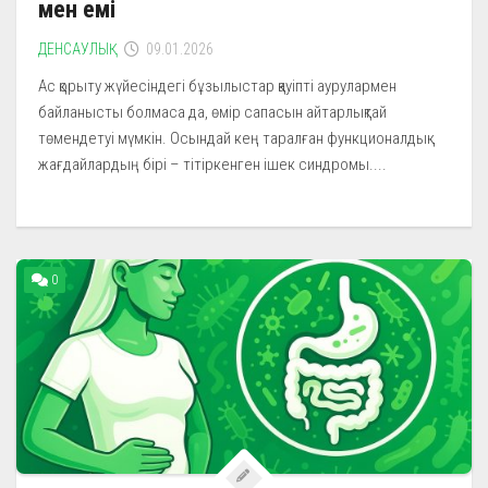
мен емі
ДЕНСАУЛЫҚ
09.01.2026
Ас қорыту жүйесіндегі бұзылыстар қауіпті аурулармен
байланысты болмаса да, өмір сапасын айтарлықтай
төмендетуі мүмкін. Осындай кең таралған функционалдық
жағдайлардың бірі – тітіркенген ішек синдромы....
0