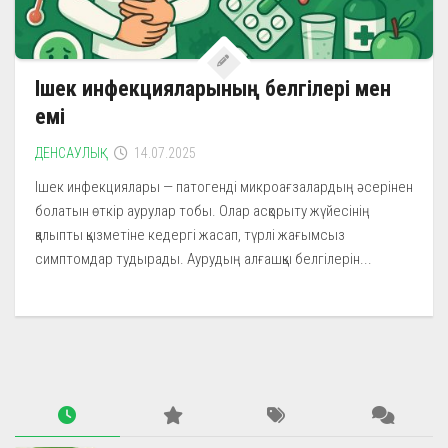
Ішек инфекцияларының белгілері мен
емі
ДЕНСАУЛЫҚ
14.07.2025
Ішек инфекциялары — патогенді микроағзалардың әсерінен
болатын өткір аурулар тобы. Олар асқорыту жүйесінің
қалыпты қызметіне кедергі жасап, түрлі жағымсыз
симптомдар тудырады. Аурудың алғашқы белгілерін...