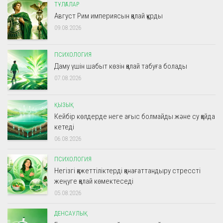
ТҰЛҒАЛАР
Август Рим империясын қалай құрды
09.08.2026
ПСИХОЛОГИЯ
Даму үшін шабыт көзін қалай табуға болады
07.08.2026
ҚЫЗЫҚ
Кейбір көлдерде неге ағыс болмайды және су қайда
кетеді
06.08.2026
ПСИХОЛОГИЯ
Негізгі қажеттіліктерді қанағаттандыру стрессті
жеңуге қалай көмектеседі
05.08.2026
ДЕНСАУЛЫҚ