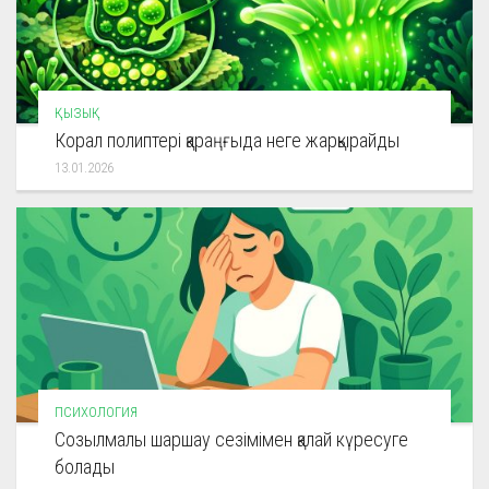
ҚЫЗЫҚ
Корал полиптері қараңғыда неге жарқырайды
13.01.2026
ПСИХОЛОГИЯ
Созылмалы шаршау сезімімен қалай күресуге
болады