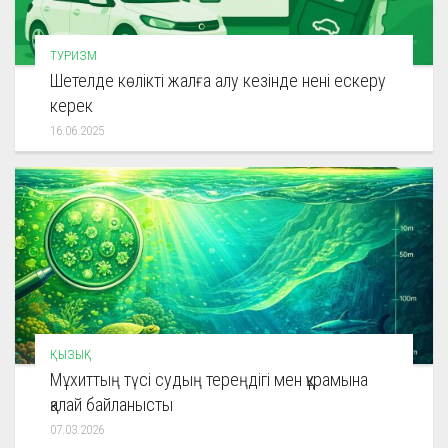
ТУРИЗМ
Шетелде көлікті жалға алу кезінде нені ескеру
керек
16.06.2025
ҚЫЗЫҚ
Мұхиттың түсі судың тереңдігі мен құрамына
қалай байланысты
07.03.2026