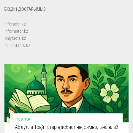
БІЗДІҢ ДОСТАРЫМЫЗ
inforadar.kz
informator.kz
onlyfacts.kz
millionfacts.kz
ТҰЛҒАЛАР
Абдулла Тоқай татар әдебиетінің символына қалай