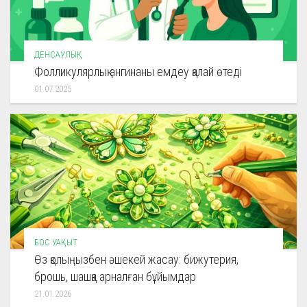
ДЕНСАУЛЫҚ
Фолликулярлық ангинаны емдеу қалай өтеді
01.07.2025
БОС УАҚЫТ
Өз қолыңызбен әшекей жасау: бижутерия,
брошь, шашқа арналған бұйымдар
21.01.2026