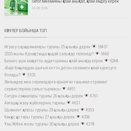
Гипогликемияны қалай анықтап, қалай емдеу керек
04.08.2026
КӨРУЛЕР БОЙЫНША ТОП
Игуасу сарқырамалары туралы 25 қызықты дерек
18437
2025 жылы Қазақстанда қандай салықтар төленеді?
5460
Бизнес үшін мақсатты аудиторияны қалай анықтау керек
5248
«Бәрі бақылаудан шығып кетті» деген сезіммен қалай күресуге
болады?
5105
Фильмдер мен сериалдарға арналған танымал стриминг
сервистерінің салыстырмасы
4851
Сатурн сақиналары туралы 26 қызықты дерек
4761
Алғашқы жазу жүйелерінің тарихы
4651
Шымкент қаласы туралы 29 қызықты дерек
4353
Көкқұс құстары туралы 27 қызықты дерек
4336
Ұлы Жібек жолы туралы 30 қызықты дерек
4278