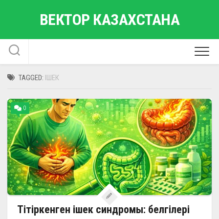
Skip
ВЕКТОР КАЗАХСТАНА
to
content
TAGGED:
ІШЕК
0
Тітіркенген ішек синдромы: белгілері