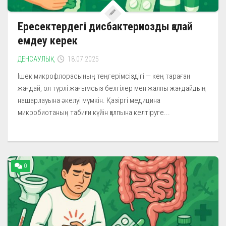
Ересектердегі дисбактериозды қалай
емдеу керек
ДЕНСАУЛЫҚ
18.07.2025
Ішек микрофлорасының теңгерімсіздігі — кең тараған
жағдай, ол түрлі жағымсыз белгілер мен жалпы жағдайдың
нашарлауына әкелуі мүмкін. Қазіргі медицина
микробиотаның табиғи күйін қалпына келтіруге...
0