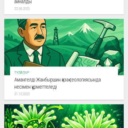
айналды
22.06.2025
ТҰЛҒАЛАР
Амангелді Жанбыршин қазақ геологиясында
несімен құрметтеледі
31.10.2025