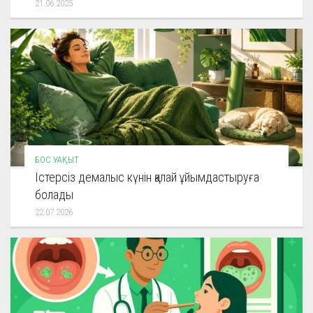
21.06.2025
БОС УАҚЫТ
Істерсіз демалыс күнін қалай ұйымдастыруға
болады
22.07.2026