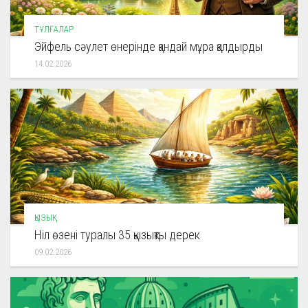
ТҰЛҒАЛАР
Эйфель сәулет өнерінде қандай мұра қалдырды
14.02.2026
ҚЫЗЫҚ
Ніл өзені туралы 35 қызықты дерек
09.02.2026