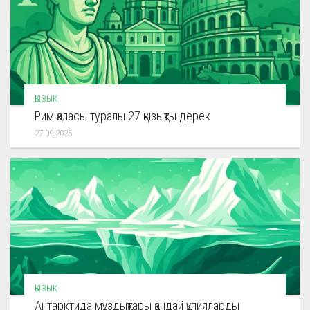
ҚЫЗЫҚ
Рим қаласы туралы 27 қызықты дерек
27.09.2025
ҚЫЗЫҚ
Антарктида мұздықтары қандай құпияларды