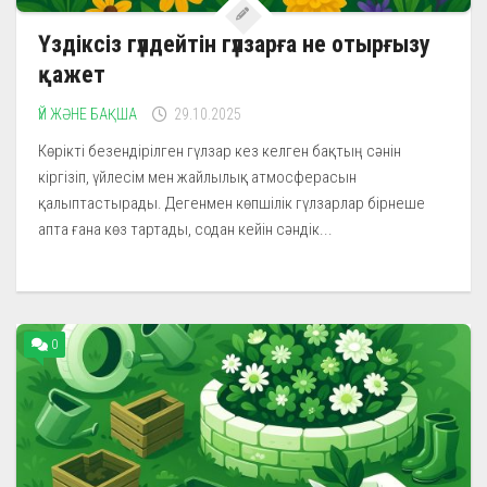
Үздіксіз гүлдейтін гүлзарға не отырғызу
қажет
ҮЙ ЖӘНЕ БАҚША
29.10.2025
Көрікті безендірілген гүлзар кез келген бақтың сәнін
кіргізіп, үйлесім мен жайлылық атмосферасын
қалыптастырады. Дегенмен көпшілік гүлзарлар бірнеше
апта ғана көз тартады, содан кейін сәндік...
0