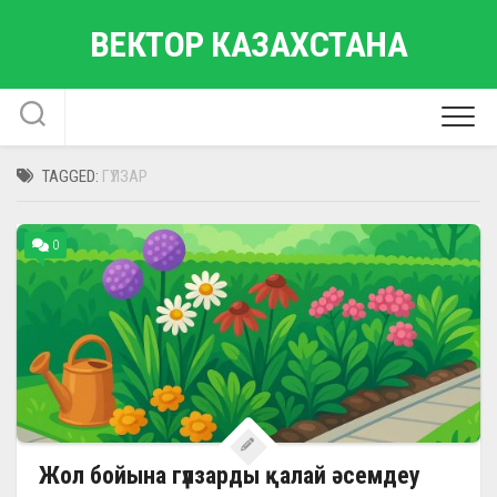
Skip
ВЕКТОР КАЗАХСТАНА
to
content
TAGGED:
ГҮЛЗАР
0
Жол бойына гүлзарды қалай әсемдеу