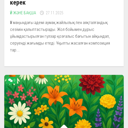
керек
ҮЙ ЖӘНЕ БАҚША
27.11.2025
Үй маңындағы әдемі аумақ жайлылық пен аяқталғандық
сезімін қалыптастырады. Жол бойымен дұрыс
ұйымдастырылған гүлзар қозғалыс бағытын айқындап,
серуенді жағымды етеді. Ұқыпты жасалған композиция
тар...
0