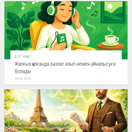
БОС УАҚЫТ
Жалғыз қалғанда ләззат алып немен айналысуға
болады
09.06.2025