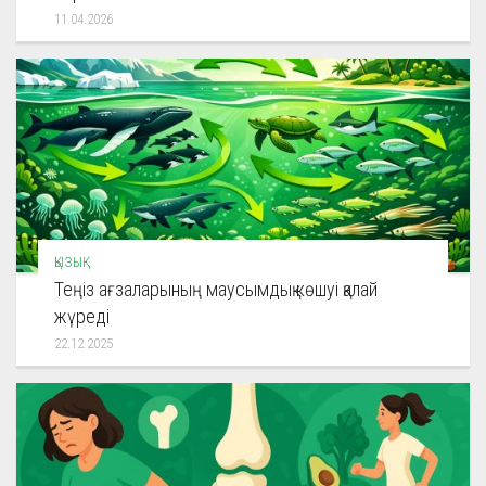
11.04.2026
ҚЫЗЫҚ
Теңіз ағзаларының маусымдық көшуі қалай
жүреді
22.12.2025