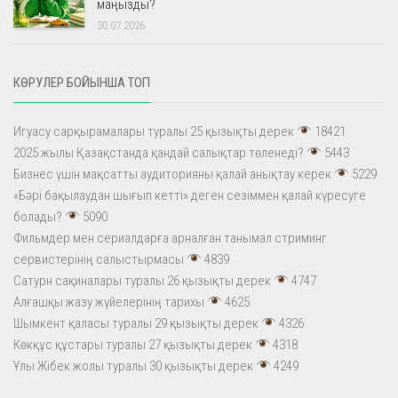
маңызды?
30.07.2026
КӨРУЛЕР БОЙЫНША ТОП
Игуасу сарқырамалары туралы 25 қызықты дерек
18421
2025 жылы Қазақстанда қандай салықтар төленеді?
5443
Бизнес үшін мақсатты аудиторияны қалай анықтау керек
5229
«Бәрі бақылаудан шығып кетті» деген сезіммен қалай күресуге
болады?
5090
Фильмдер мен сериалдарға арналған танымал стриминг
сервистерінің салыстырмасы
4839
Сатурн сақиналары туралы 26 қызықты дерек
4747
Алғашқы жазу жүйелерінің тарихы
4625
Шымкент қаласы туралы 29 қызықты дерек
4326
Көкқұс құстары туралы 27 қызықты дерек
4318
Ұлы Жібек жолы туралы 30 қызықты дерек
4249