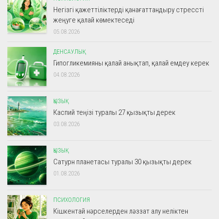
Негізгі қажеттіліктерді қанағаттандыру стрессті
жеңуге қалай көмектеседі
05.08.2026
ДЕНСАУЛЫҚ
Гипогликемияны қалай анықтап, қалай емдеу керек
04.08.2026
ҚЫЗЫҚ
Каспий теңізі туралы 27 қызықты дерек
03.08.2026
ҚЫЗЫҚ
Сатурн планетасы туралы 30 қызықты дерек
01.08.2026
ПСИХОЛОГИЯ
Кішкентай нәрселерден ләззат алу неліктен