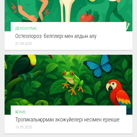
ДЕНСАУЛЫҚ
Остеопороз: белгілері мен алдын алу
01.09.2025
ҚЫЗЫҚ
Тропикалық орман экожүйелері несімен ерекше
10.05.2025