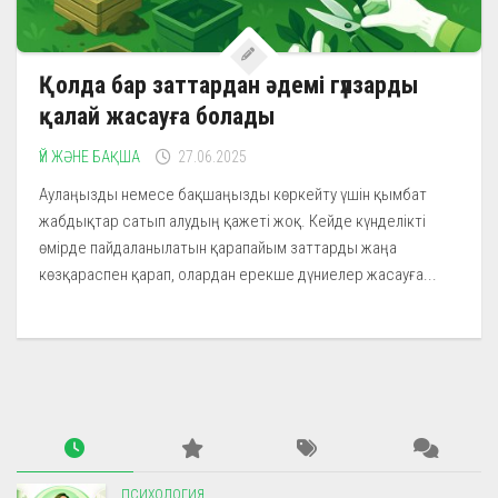
Қолда бар заттардан әдемі гүлзарды
қалай жасауға болады
ҮЙ ЖӘНЕ БАҚША
27.06.2025
Аулаңызды немесе бақшаңызды көркейту үшін қымбат
жабдықтар сатып алудың қажеті жоқ. Кейде күнделікті
өмірде пайдаланылатын қарапайым заттарды жаңа
көзқараспен қарап, олардан ерекше дүниелер жасауға...
ПСИХОЛОГИЯ