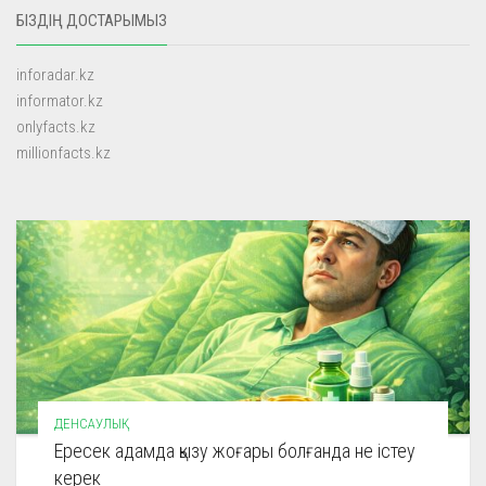
БІЗДІҢ ДОСТАРЫМЫЗ
inforadar.kz
informator.kz
onlyfacts.kz
millionfacts.kz
ДЕНСАУЛЫҚ
Ересек адамда қызу жоғары болғанда не істеу
керек