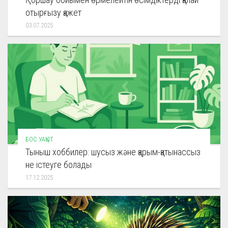
отырғызу қажет
03.07.2025
БОС УАҚЫТ
Тыныш хоббилер: шусыз және қарым-қатынассыз
не істеуге болады
17.12.2025