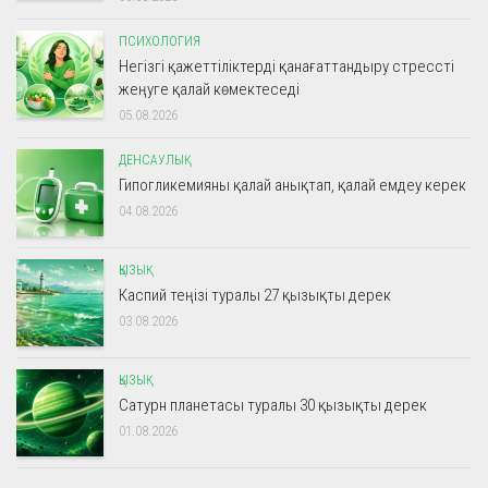
ПСИХОЛОГИЯ
Негізгі қажеттіліктерді қанағаттандыру стрессті
жеңуге қалай көмектеседі
05.08.2026
ДЕНСАУЛЫҚ
Гипогликемияны қалай анықтап, қалай емдеу керек
04.08.2026
ҚЫЗЫҚ
Каспий теңізі туралы 27 қызықты дерек
03.08.2026
ҚЫЗЫҚ
Сатурн планетасы туралы 30 қызықты дерек
01.08.2026