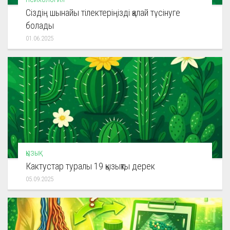
Сіздің шынайы тілектеріңізді қалай түсінуге
болады
01.06.2025
ҚЫЗЫҚ
Кактустар туралы 19 қызықты дерек
05.09.2025