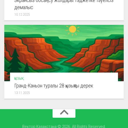
Экрансыз босаңсу жолдары: гаджетке тәуелсіз
демалыс
10.12.2025
ҚЫЗЫҚ
Гранд-Каньон туралы 28 қызықты дерек
13.11.2025
Вектор Казахстана © 2026. All Rights Reserved.