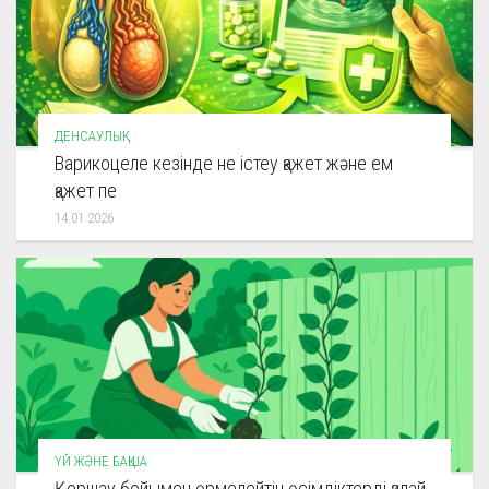
ДЕНСАУЛЫҚ
Варикоцеле кезінде не істеу қажет және ем
қажет пе
14.01.2026
ҮЙ ЖӘНЕ БАҚША
Қоршау бойымен өрмелейтін өсімдіктерді қалай