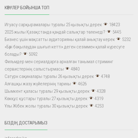
КӨРУЛЕР БОЙЫНША ТОП
Игуасу сарқырамалары туралы 25 қызықты дерек
18423
2025 жылы Қазақстанда қандай салықтар төленеді?
5445
Бизнес үшін мақсатты аудиторияны қалай анықтау керек
5232
«Бәрі бақылаудан шығып кетті» деген сезіммен қалай күресуге
болады?
5092
Фильмдер мен сериалдарға арналған танымал стриминг
сервистерінің салыстырмасы
4840
Сатурн сақиналары туралы 26 қызықты дерек
4748
Алғашқы жазу жүйелерінің тарихы
4626
Шымкент қаласы туралы 29 қызықты дерек
4328
Көкқұс құстары туралы 27 қызықты дерек
4319
Ұлы Жібек жолы туралы 30 қызықты дерек
4253
БІЗДІҢ ДОСТАРЫМЫЗ