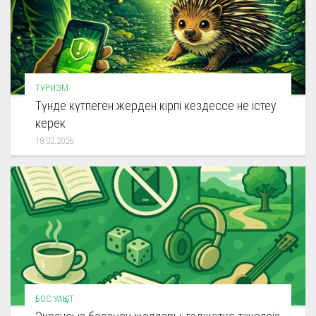
ТУРИЗМ
Түнде күтпеген жерден кірпі кездессе не істеу
керек
18.02.2026
БОС УАҚЫТ