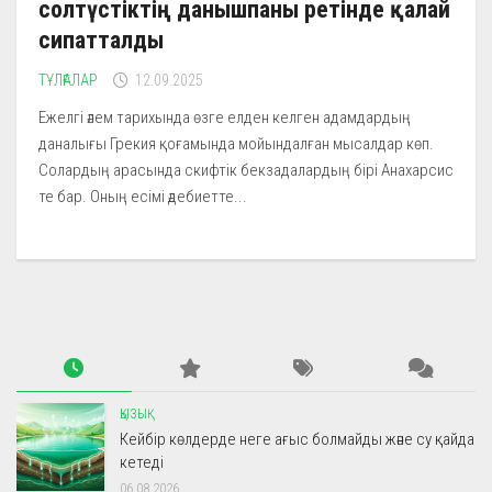
солтүстіктің данышпаны ретінде қалай
сипатталды
ТҰЛҒАЛАР
12.09.2025
Ежелгі әлем тарихында өзге елден келген адамдардың
даналығы Грекия қоғамында мойындалған мысалдар көп.
Солардың арасында скифтік бекзадалардың бірі Анахарсис
те бар. Оның есімі әдебиетте...
ҚЫЗЫҚ
Кейбір көлдерде неге ағыс болмайды және су қайда
кетеді
06.08.2026