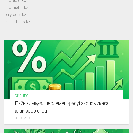
inforadar.kz
informator.kz
onlyfacts.kz
millionfacts.kz
БИЗНЕС
Пайыздық мөлшерлеменің өсуі экономикаға
қалай әсер етеді
08.05.2025