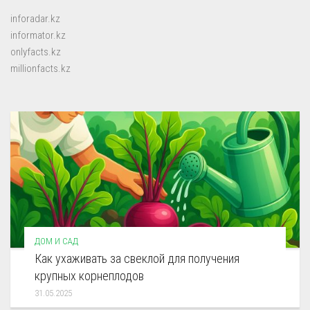
inforadar.kz
informator.kz
onlyfacts.kz
millionfacts.kz
ДОМ И САД
Как ухаживать за свеклой для получения
крупных корнеплодов
31.05.2025