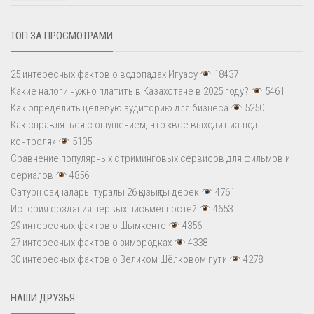
ТОП ЗА ПРОСМОТРАМИ
25 интересных фактов о водопадах Игуасу
18437
Какие налоги нужно платить в Казахстане в 2025 году?
5461
Как определить целевую аудиторию для бизнеса
5250
Как справляться с ощущением, что «всё выходит из-под
контроля»
5105
Сравнение популярных стриминговых сервисов для фильмов и
сериалов
4856
Сатурн сақиналары туралы 26 қызықты дерек
4761
История создания первых письменностей
4653
29 интересных фактов о Шымкенте
4356
27 интересных фактов о зимородках
4338
30 интересных фактов о Великом Шёлковом пути
4278
НАШИ ДРУЗЬЯ