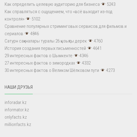
Как определить целевую аудиторию для бизнеса
5243
Как справляться с ощущением, что «всё выходит из-под
контроля»
5102
Сравнение популярных стриминговых сервисов для фильмов и
сериалов
4846
Сатурн сақиналары туралы 26 қызықты дерек
4760
История создания первых письменностей
4641
29 интересных фактов о Шымкенте
4346
27 интересных фактов о зимородках
4332
30 интересных фактов о Великом Шёлковом пути
4273
НАШИ ДРУЗЬЯ
inforadar.kz
informator.kz
onlyfacts.kz
millionfacts.kz