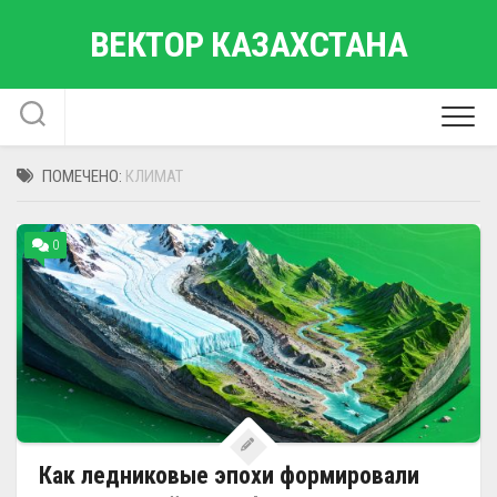
Перейти
ВЕКТОР КАЗАХСТАНА
к
содержанию
ПОМЕЧЕНО:
КЛИМАТ
0
Как ледниковые эпохи формировали