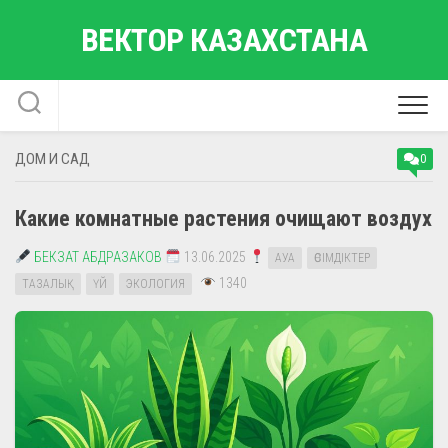
Перейти
ВЕКТОР КАЗАХСТАНА
к
содержанию
ДОМ И САД
0
Какие комнатные растения очищают воздух
БЕКЗАТ АБДРАЗАКОВ
13.06.2025
АУА
ӨСІМДІКТЕР
1340
ТАЗАЛЫҚ
ҮЙ
ЭКОЛОГИЯ