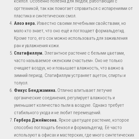
ксилол. Особенно полезна для людей, работающих с
оргтехникой, так как помогает справиться с испарениями от
пластика и синтетических смол.
Алоэ вера.
Известно своими лечебными свойствами, но
мало кто знает, что оно ещё и поглощает формальдегид.
Кроме того, его сок можно использовать для заживления
ран и увлажнения кожи.
Спатифиллум.
Элегантное растение с белыми цветами,
часто называемое «женским счастьем». Оно не только
очищает воздух, но и повышает влажность, что важно в
зимний период. Спатифиллум устраняет ацетон, спирты и
толуол.
Фикус Бенджамина.
Отлично впитывает летучие
органические соединения, регулирует влажность и
уменьшает количество пыли в воздухе. Однако требует
стабильного ухода и не любит перемещений.
Гербера Джеймсона.
Яркое цветущее растение, которое
способно поглощать бензол и формальдегид. Её часто
используют в офисах и мастерских, где много синтетических