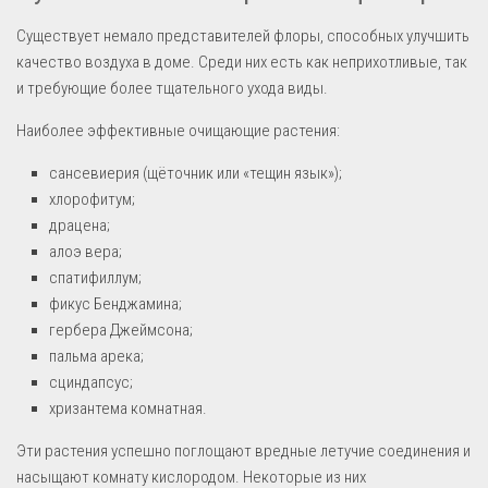
Существует немало представителей флоры, способных улучшить
качество воздуха в доме. Среди них есть как неприхотливые, так
и требующие более тщательного ухода виды.
Наиболее эффективные очищающие растения:
сансевиерия (щёточник или «тещин язык»);
хлорофитум;
драцена;
алоэ вера;
спатифиллум;
фикус Бенджамина;
гербера Джеймсона;
пальма арека;
сциндапсус;
хризантема комнатная.
Эти растения успешно поглощают вредные летучие соединения и
насыщают комнату кислородом. Некоторые из них