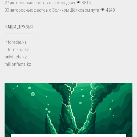
27 интересных фактов о зимородках
4316
30 интересных фактов о Великом Шёлковом пути
4248
НАШИ ДРУЗЬЯ
inforadar.kz
informator.kz
onlyfacts.kz
millionfacts.kz