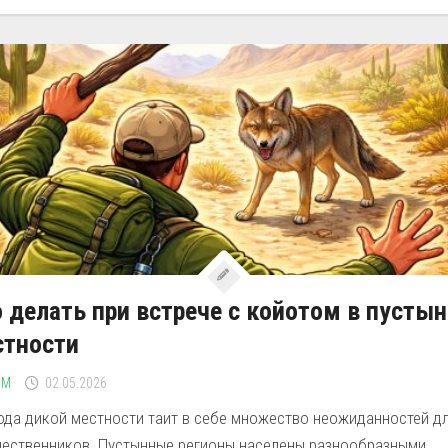
 делать при встрече с койотом в пусты
стности
ЗМ
02.05.2026
ода дикой местности таит в себе множество неожиданностей д
шественников. Пустынные регионы населены разнообразными