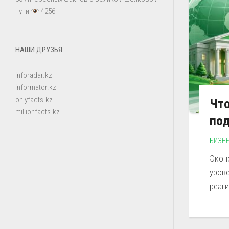
пути
4256
НАШИ ДРУЗЬЯ
inforadar.kz
informator.kz
onlyfacts.kz
Что
millionfacts.kz
по
БИЗН
Экон
уров
реаги