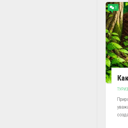
0
Как
ТУРИ
Прир
уваж
созда