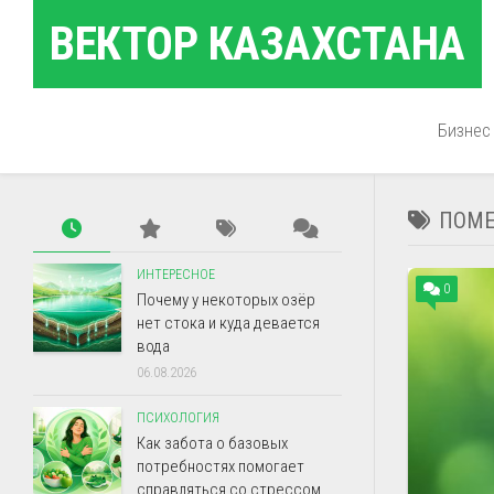
Перейти
ВЕКТОР КАЗАХСТАНА
к
содержанию
Бизнес
ПОМЕ
ИНТЕРЕСНОЕ
0
Почему у некоторых озёр
нет стока и куда девается
вода
06.08.2026
ПСИХОЛОГИЯ
Как забота о базовых
потребностях помогает
справляться со стрессом