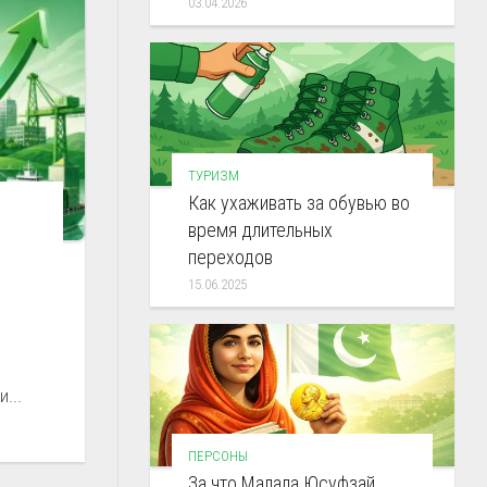
03.04.2026
ТУРИЗМ
Как ухаживать за обувью во
время длительных
переходов
15.06.2025
...
ПЕРСОНЫ
За что Малала Юсуфзай