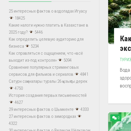
25 интересных фактов о водопадах Игуасу
18425
Какие налоги нужно платить в Казахстане в
2025 году?
5446
Как
Как определить целевую аудиторию для
бизнеса
5234
эк
Как справляться с ощущением, что «всё
ТУРИ
выходит из-под контроля»
5094
Сравнение популярных стриминговых
Вода 
сервисов для фильмов и сериалов
4841
здор
Сатурн сақиналары туралы 26 қызықты дерек
воспр
4750
История создания первых письменностей
4627
29 интересных фактов о Шымкенте
4333
27 интересных фактов о зимородках
0
4322
30 интересных фактов о Великом Шёлковом