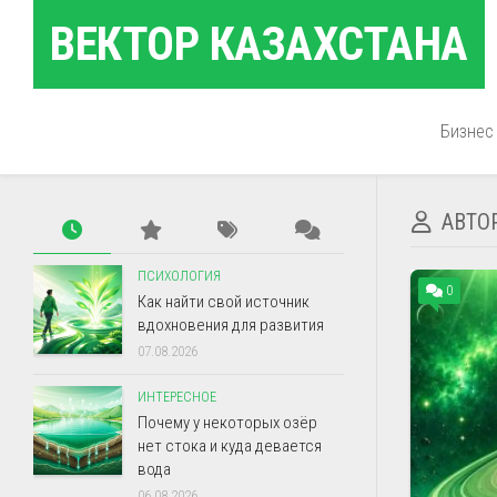
Перейти
ВЕКТОР КАЗАХСТАНА
к
содержанию
Бизнес
АВТО
ПСИХОЛОГИЯ
0
Как найти свой источник
вдохновения для развития
07.08.2026
ИНТЕРЕСНОЕ
Почему у некоторых озёр
нет стока и куда девается
вода
06.08.2026