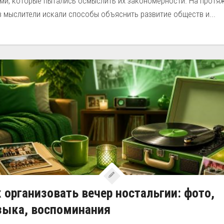
ми, которые пытались осмыслить их закономерности. На протя
 мыслители искали способы объяснить развитие обществ и...
 организовать вечер ностальгии: фото,
зыка, воспоминания