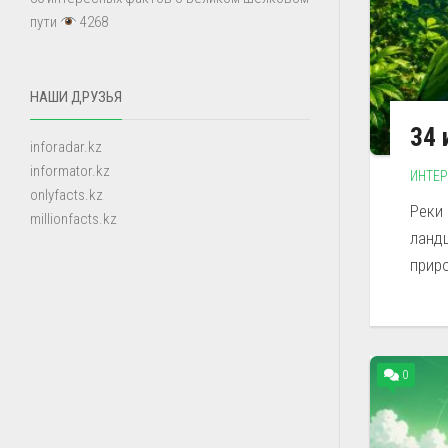
пути
4268
НАШИ ДРУЗЬЯ
34 
inforadar.kz
informator.kz
ИНТЕ
onlyfacts.kz
Реки
millionfacts.kz
ланд
приро
0