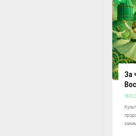
За 
Во
ПЕРС
Куль
прод
заним