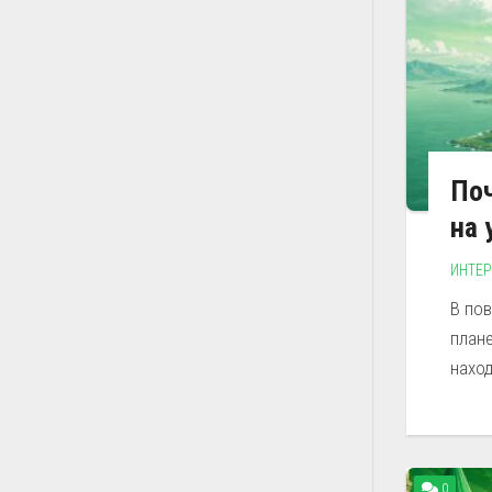
Поч
на 
ИНТЕ
В пов
плане
наход
0