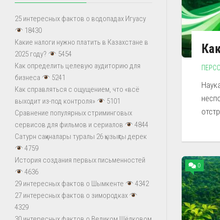
25 интересных фактов о водопадах Игуасу
18430
Какие налоги нужно платить в Казахстане в
Как
2025 году?
5454
Как определить целевую аудиторию для
ПЕРС
бизнеса
5241
Наука
Как справляться с ощущением, что «всё
несп
выходит из-под контроля»
5101
отстр
Сравнение популярных стриминговых
сервисов для фильмов и сериалов
4844
Сатурн сақиналары туралы 26 қызықты дерек
4759
История создания первых письменностей
0
4636
29 интересных фактов о Шымкенте
4342
27 интересных фактов о зимородках
4329
30 интересных фактов о Великом Шёлковом