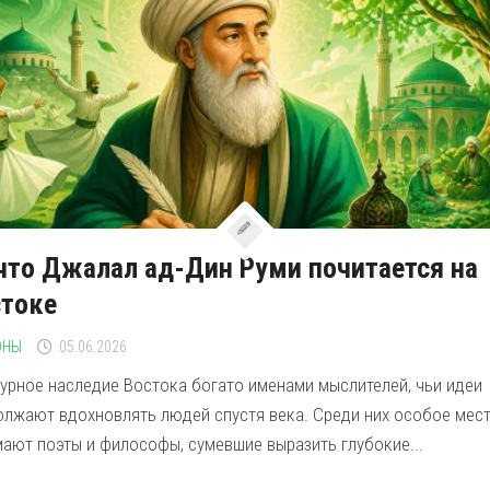
что Джалал ад-Дин Руми почитается на
стоке
ОНЫ
05.06.2026
турное наследие Востока богато именами мыслителей, чьи идеи
олжают вдохновлять людей спустя века. Среди них особое мес
ают поэты и философы, сумевшие выразить глубокие...