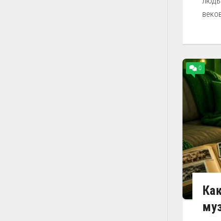
людь
веков
0
Как
му