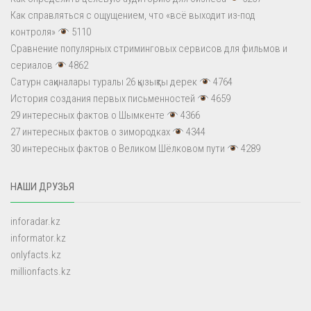
Как справляться с ощущением, что «всё выходит из-под
контроля»
5110
Сравнение популярных стриминговых сервисов для фильмов и
сериалов
4862
Сатурн сақиналары туралы 26 қызықты дерек
4764
История создания первых письменностей
4659
29 интересных фактов о Шымкенте
4366
27 интересных фактов о зимородках
4344
30 интересных фактов о Великом Шёлковом пути
4289
НАШИ ДРУЗЬЯ
inforadar.kz
informator.kz
onlyfacts.kz
millionfacts.kz