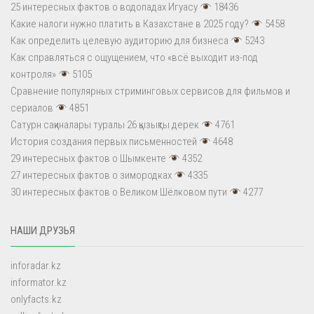
25 интересных фактов о водопадах Игуасу
18436
Какие налоги нужно платить в Казахстане в 2025 году?
5458
Как определить целевую аудиторию для бизнеса
5243
Как справляться с ощущением, что «всё выходит из-под
контроля»
5105
Сравнение популярных стриминговых сервисов для фильмов и
сериалов
4851
Сатурн сақиналары туралы 26 қызықты дерек
4761
История создания первых письменностей
4648
29 интересных фактов о Шымкенте
4352
27 интересных фактов о зимородках
4335
30 интересных фактов о Великом Шёлковом пути
4277
НАШИ ДРУЗЬЯ
inforadar.kz
informator.kz
onlyfacts.kz