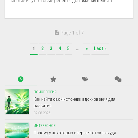
Многие ищут готовые рецепты достижения целей в...
Page 1 of 7
1
2
3
4
5
...
»
Last »
ПСИХОЛОГИЯ
Как найти свой источник вдохновения для
развития
07.08.2026
ИНТЕРЕСНОЕ
Почему у некоторых озёр нет стока и куда