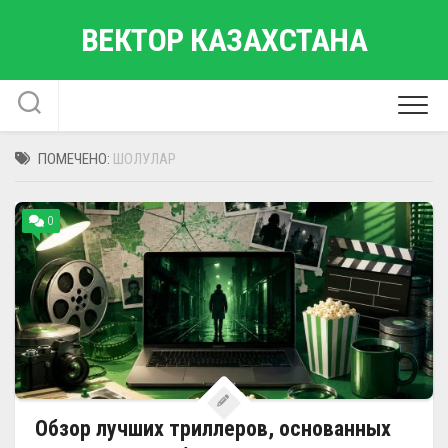
Перейти
ВЕКТОР КАЗАХСТАНА
к
содержанию
ПОМЕЧЕНО:
ШОЛУЛАР
0
Обзор лучших триллеров, основанных