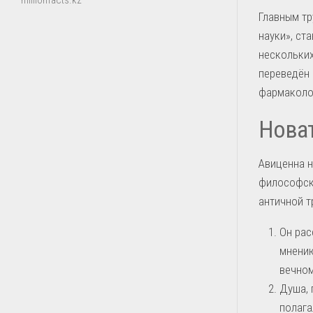
millionfacts.kz
Главным тр
науки», ст
нескольких
переведён 
фармаколог
Новат
Авиценна н
философск
античной 
Он рас
мнению
вечном
Душа, 
полага