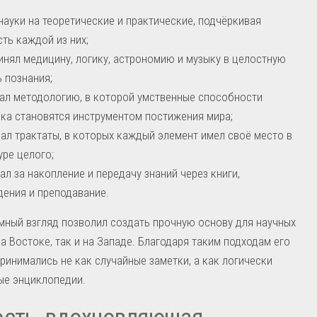
науки на теоретические и практические, подчёркивая
ть каждой из них;
нял медицину, логику, астрономию и музыку в целостную
 познания;
ал методологию, в которой умственные способности
ка становятся инструментом постижения мира;
ал трактаты, в которых каждый элемент имел своё место в
уре целого;
ал за накопление и передачу знаний через книги,
ения и преподавание.
мный взгляд позволил создать прочную основу для научных
на Востоке, так и на Западе. Благодаря таким подходам его
ринимались не как случайные заметки, а как логически
ые энциклопедии.
ость, вдохновляющая