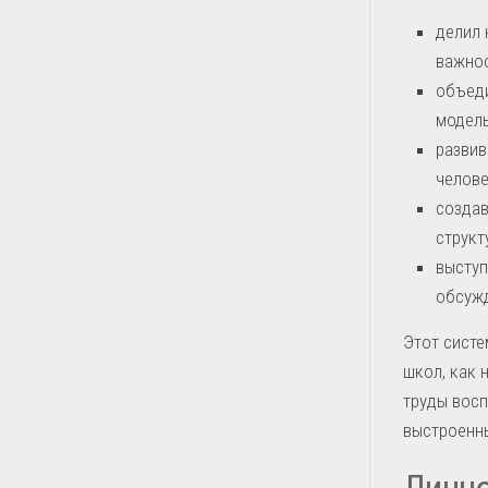
делил 
важнос
объеди
модель
развив
челове
создав
структ
выступ
обсужд
Этот систе
школ, как 
труды восп
выстроенн
Личн