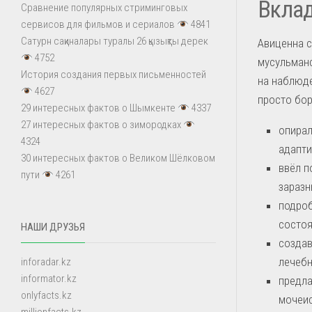
Вклад
Сравнение популярных стриминговых
сервисов для фильмов и сериалов
4841
Сатурн сақиналары туралы 26 қызықты дерек
Авиценна с
4752
мусульманс
История создания первых письменностей
на наблюде
4627
просто бор
29 интересных фактов о Шымкенте
4337
27 интересных фактов о зимородках
опирал
4324
адапти
30 интересных фактов о Великом Шёлковом
ввёл п
пути
4261
заразн
подроб
состоя
НАШИ ДРУЗЬЯ
создав
лечебн
inforadar.kz
informator.kz
предла
onlyfacts.kz
мочеис