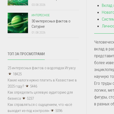
Вклад 
03.08.2026
Новато
ИНТЕРЕСНОЕ
Систем
30 интересных фактов о
Личнос
Сатурне
01.08.2026
Человечес
вклад в ра
ТОП ЗА ПРОСМОТРАМИ
представит
более изве
25 интересных фактов о водопадах Игуасу
энциклопед
18425
научную то
Какие налоги нужно платить в Казахстане в
Его труды 
2025 году?
5446
логике, ме
Как определить целевую аудиторию для
фигуры, ст
бизнеса
5237
в разных о
Как справляться с ощущением, что «всё
выходит из-под контроля»
5096