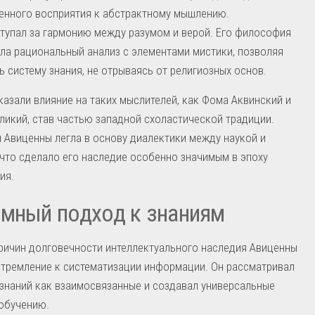
енного восприятия к абстрактному мышлению.
тупал за гармонию между разумом и верой. Его философия
ла рациональный анализ с элементами мистики, позволяя
ь систему знания, не отрываясь от религиозных основ.
казали влияние на таких мыслителей, как Фома Аквинский и
ликий, став частью западной схоластической традиции.
Авиценны легла в основу диалектики между наукой и
 что сделало его наследие особенно значимым в эпоху
ия.
мный подход к знаниям
ричин долговечности интеллектуального наследия Авиценны
стремление к систематизации информации. Он рассматривал
знаний как взаимосвязанные и создавал универсальные
обучению.