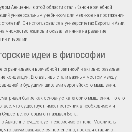
удом Авиценны в этой области стал «Канон врачебной
авший универсальным учебником для медиков на протяжении
 столетий. Он использовался в университетах Европы и Азии,
на множество языков и оказал влияние на развитие
ии и терапии.
орские идеи в философии
е ограничивался врачебной практикой и активно развивал
ие концепции. Его взгляды стали важным мостом между
традицией и будущими школами европейского мышления.
сматривал бытие как основную категорию мышления. По его
, всё, что существует, имеет источник в необходимом и
 Существе, которым он называл Бога.
по Авиценне, существует независимо от тела. Мыслитель
л, что разум развивается постепенно, проходя стадии от