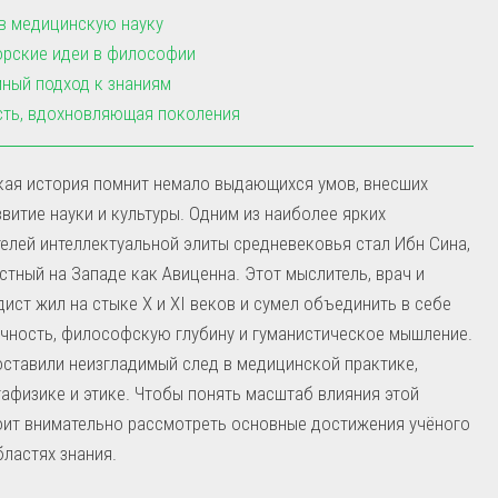
в медицинскую науку
рские идеи в философии
ный подход к знаниям
ть, вдохновляющая поколения
кая история помнит немало выдающихся умов, внесших
звитие науки и культуры. Одним из наиболее ярких
елей интеллектуальной элиты средневековья стал Ибн Сина,
стный на Западе как Авиценна. Этот мыслитель, врач и
ист жил на стыке Х и XI веков и сумел объединить в себе
чность, философскую глубину и гуманистическое мышление.
оставили неизгладимый след в медицинской практике,
тафизике и этике. Чтобы понять масштаб влияния этой
оит внимательно рассмотреть основные достижения учёного
бластях знания.