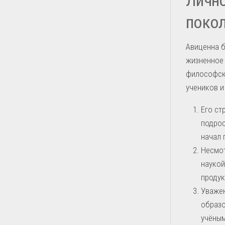
поко
Авиценна б
жизненное 
философско
учеников и
Его ст
подрос
начал 
Несмот
наукой
продук
Уважен
образо
учёным