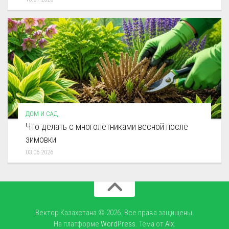
ДОМ И САД
Что делать с многолетниками весной после
зимовки
03.06.2026
Вектор Казахстана © 2026. Все права защищены.
На платформе
WordPress
. Тема от
Alx
.