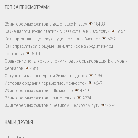
ТОП ЗА ПРОСМОТРАМИ
25 интересных фактов о водопадах Игуасу
18433
Какие налоги нужно платить в Казахстане в 2025 году?
5457
Как определить целевую аудиторию для бизнеса
5243
Как справляться с ощущением, что «всё выходит из-под
контроля»
5104
Сравнение популярных стриминговых сервисов для фильмов и
сериалов
4848
Сатурн сақиналары туралы 26 қызықты дерек
4760
История создания первых письменностей
4647
29 интересных фактов о Шымкенте
4349
27 интересных фактов о зимородках
4334
30 интересных фактов о Великом Шёлковом пути
4274
НАШИ ДРУЗЬЯ
inforadar.kz