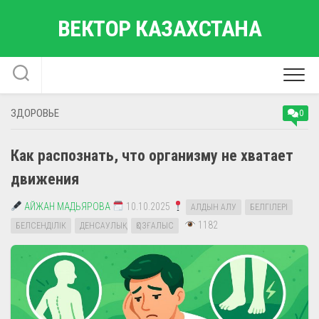
Перейти
ВЕКТОР КАЗАХСТАНА
к
содержанию
ЗДОРОВЬЕ
0
Как распознать, что организму не хватает
движения
АЙЖАН МАДЬЯРОВА
10.10.2025
АЛДЫН АЛУ
БЕЛГІЛЕРІ
1182
БЕЛСЕНДІЛІК
ДЕНСАУЛЫҚ
ҚОЗҒАЛЫС