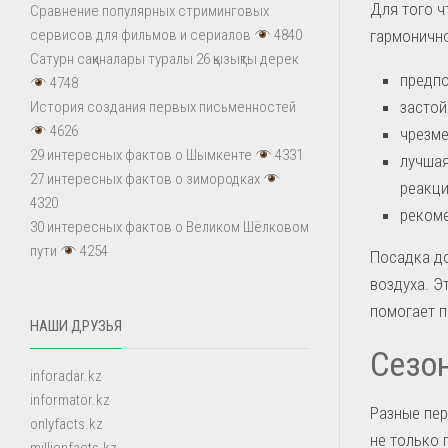
Для того ч
Сравнение популярных стриминговых
гармонично
сервисов для фильмов и сериалов
4840
Сатурн сақиналары туралы 26 қызықты дерек
предпо
4748
застой
История создания первых письменностей
4626
чрезме
29 интересных фактов о Шымкенте
4331
лучшая
27 интересных фактов о зимородках
реакци
4320
рекоме
30 интересных фактов о Великом Шёлковом
пути
4254
Посадка до
воздуха. Э
помогает п
НАШИ ДРУЗЬЯ
Сезон
inforadar.kz
informator.kz
Разные пер
onlyfacts.kz
не только 