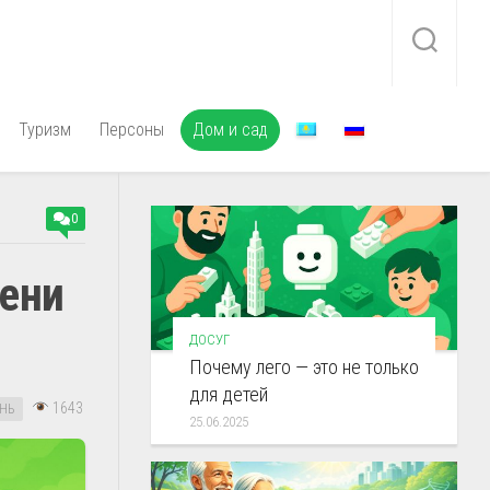
Туризм
Персоны
Дом и сад
0
рени
ДОСУГ
Почему лего — это не только
для детей
1643
НЬ
25.06.2025