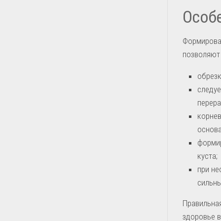
Особе
Формирова
позволяют 
обрезк
следуе
перера
корнев
основ
формир
куста;
при не
сильны
Правильная
здоровье в