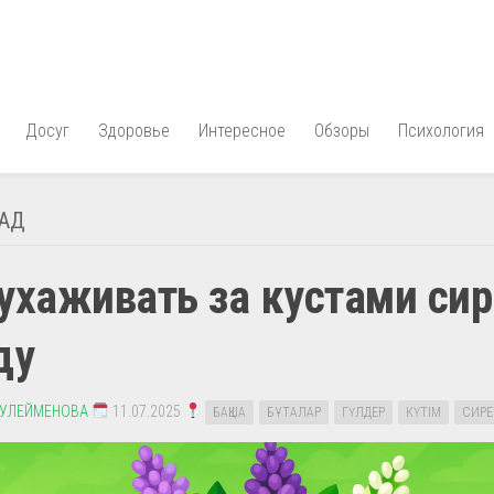
Досуг
Здоровье
Интересное
Обзоры
Психология
САД
ухаживать за кустами си
ду
СУЛЕЙМЕНОВА
11.07.2025
БАҚША
БҰТАЛАР
ГҮЛДЕР
КҮТІМ
СИРЕ