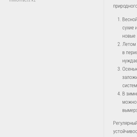
millionfacts.kz
природного
Весной
сухие 
новые 
Летом 
в пери
нуждае
Осенью
заложи
систем
В зимн
можно 
вымерз
Регулярный
устойчивос