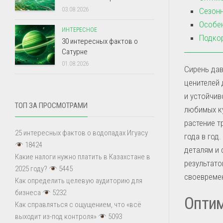
03.08.2026
Сезонн
Особе
ИНТЕРЕСНОЕ
Подкор
30 интересных фактов о
Сатурне
01.08.2026
Сирень дав
ценителей 
и устойчив
ТОП ЗА ПРОСМОТРАМИ
любимых ку
растение т
25 интересных фактов о водопадах Игуасу
года в год
18424
деталям и 
Какие налоги нужно платить в Казахстане в
результато
2025 году?
5445
своевреме
Как определить целевую аудиторию для
бизнеса
5232
Оптим
Как справляться с ощущением, что «всё
выходит из-под контроля»
5093