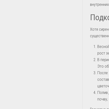
внутренних
Подко
Хотя сирен
существенн
Весной
рост з
В пери
Это об
После 
состав
цветоч
Полив 
почву,