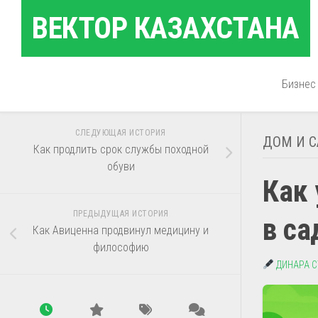
Перейти
ВЕКТОР КАЗАХСТАНА
к
содержанию
Бизнес
СЛЕДУЮЩАЯ ИСТОРИЯ
ДОМ И 
Как продлить срок службы походной
обуви
Как 
ПРЕДЫДУЩАЯ ИСТОРИЯ
в са
Как Авиценна продвинул медицину и
философию
ДИНАРА 