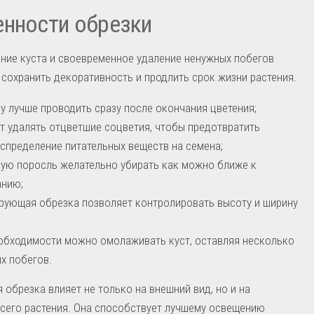
нности обрезки
ние куста и своевременное удаление ненужных побегов
сохранить декоративность и продлить срок жизни растения.
у лучше проводить сразу после окончания цветения;
т удалять отцветшие соцветия, чтобы предотвратить
спределение питательных веществ на семена;
ую поросль желательно убирать как можно ближе к
анию;
ующая обрезка позволяет контролировать высоту и ширину
обходимости можно омолаживать куст, оставляя несколько
х побегов.
 обрезка влияет не только на внешний вид, но и на
сего растения. Она способствует лучшему освещению