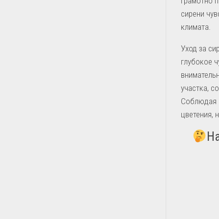
Грамотно 
сирени чув
климата.
Уход за си
глубокое ч
вниматель
участка, 
Соблюдая 
цветения, 
На