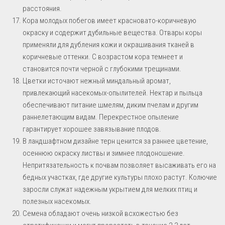
расстояния.
Кора молодых побегов имеет красновато-коричневую
окраску и содержит дубильные вещества. Отвары коры
применяли для дубления кожи и окрашивания тканей в
коричневые оттенки. С возрастом кора темнеет и
становится почти черной с глубокими трещинами.
Цветки источают нежный миндальный аромат,
привлекающий насекомых-опылителей. Нектар и пыльца
обеспечивают питание шмелям, диким пчелам и другим
раннелетающим видам. Перекрестное опыление
гарантирует хорошее завязывание плодов.
В ландшафтном дизайне терн ценится за раннее цветение,
осеннюю окраску листвы и зимнее плодоношение.
Непритязательность к почвам позволяет высаживать его на
бедных участках, где другие культуры плохо растут. Колючие
заросли служат надежным укрытием для мелких птиц и
полезных насекомых.
Семена обладают очень низкой всхожестью без