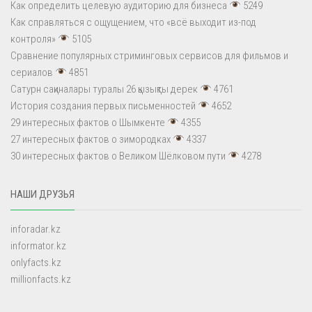
Как определить целевую аудиторию для бизнеса
5249
Как справляться с ощущением, что «всё выходит из-под
контроля»
5105
Сравнение популярных стриминговых сервисов для фильмов и
сериалов
4851
Сатурн сақиналары туралы 26 қызықты дерек
4761
История создания первых письменностей
4652
29 интересных фактов о Шымкенте
4355
27 интересных фактов о зимородках
4337
30 интересных фактов о Великом Шёлковом пути
4278
НАШИ ДРУЗЬЯ
inforadar.kz
informator.kz
onlyfacts.kz
millionfacts.kz