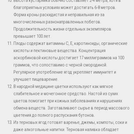
Высота кустарника обычно составляет 2-4 метра, хотя в
благоприятных условиях может достигать 6-8 метров.
Форма кроны раскидистая и неправильная из-за
многочисленных разнонаправленных побегов.
Продолжительность жизни отдельных экземпляров
превышает 100 лет.
Плоды содержат витамины C, E, каротиноиды, органические
кислоты и пектиновые вещества. Концентрация
аскорбиновой кислоты достигает 17 миллиграммов на 100
граммов, что сопоставимо с черной смородиной.
Регулярное употребление ягод укрепляет иммунитет и
улучшает пищеварение.
В народной медицине цветки используют как мягкое
слабительное и мочегонное средство. Настой из сухих
цветов помогает при кожных заболеваниях и нарушениях
обмена веществ. Заготавливают сырье в период массового
цветения до полного распускания бутонов.
Из терновых ягод готовят варенье, джемы, компоты, соки и
даже алкогольные напитки. Терновая наливка обладает