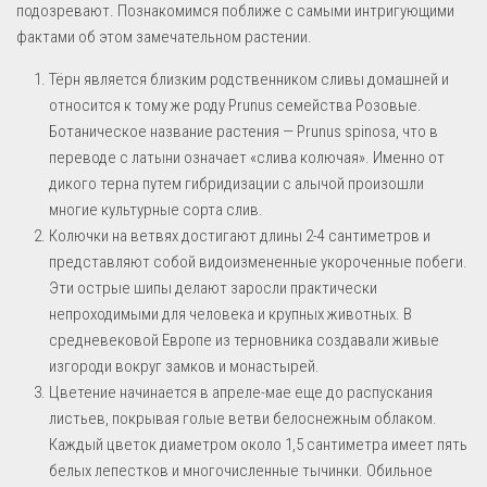
подозревают. Познакомимся поближе с самыми интригующими
фактами об этом замечательном растении.
Тёрн является близким родственником сливы домашней и
относится к тому же роду Prunus семейства Розовые.
Ботаническое название растения — Prunus spinosa, что в
переводе с латыни означает «слива колючая». Именно от
дикого терна путем гибридизации с алычой произошли
многие культурные сорта слив.
Колючки на ветвях достигают длины 2-4 сантиметров и
представляют собой видоизмененные укороченные побеги.
Эти острые шипы делают заросли практически
непроходимыми для человека и крупных животных. В
средневековой Европе из терновника создавали живые
изгороди вокруг замков и монастырей.
Цветение начинается в апреле-мае еще до распускания
листьев, покрывая голые ветви белоснежным облаком.
Каждый цветок диаметром около 1,5 сантиметра имеет пять
белых лепестков и многочисленные тычинки. Обильное