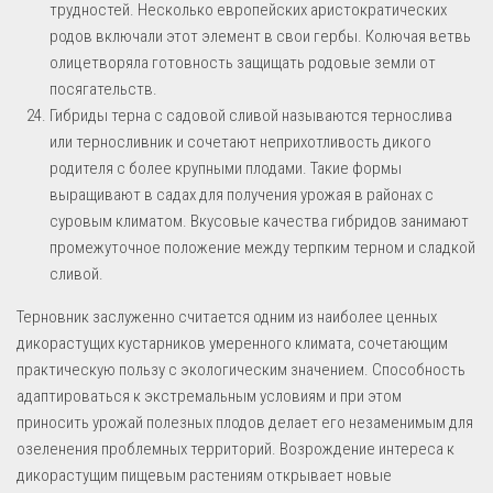
трудностей. Несколько европейских аристократических
родов включали этот элемент в свои гербы. Колючая ветвь
олицетворяла готовность защищать родовые земли от
посягательств.
Гибриды терна с садовой сливой называются тернослива
или терносливник и сочетают неприхотливость дикого
родителя с более крупными плодами. Такие формы
выращивают в садах для получения урожая в районах с
суровым климатом. Вкусовые качества гибридов занимают
промежуточное положение между терпким терном и сладкой
сливой.
Терновник заслуженно считается одним из наиболее ценных
дикорастущих кустарников умеренного климата, сочетающим
практическую пользу с экологическим значением. Способность
адаптироваться к экстремальным условиям и при этом
приносить урожай полезных плодов делает его незаменимым для
озеленения проблемных территорий. Возрождение интереса к
дикорастущим пищевым растениям открывает новые