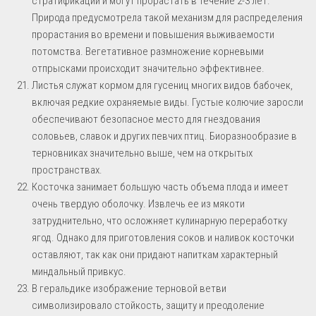
стратификации и могут прорастать в течение 2-3 лет.
Природа предусмотрела такой механизм для распределения
прорастания во времени и повышения выживаемости
потомства. Вегетативное размножение корневыми
отпрысками происходит значительно эффективнее.
Листья служат кормом для гусениц многих видов бабочек,
включая редкие охраняемые виды. Густые колючие заросли
обеспечивают безопасное место для гнездования
соловьев, славок и других певчих птиц. Биоразнообразие в
терновниках значительно выше, чем на открытых
пространствах.
Косточка занимает большую часть объема плода и имеет
очень твердую оболочку. Извлечь ее из мякоти
затруднительно, что осложняет кулинарную переработку
ягод. Однако для приготовления соков и наливок косточки
оставляют, так как они придают напиткам характерный
миндальный привкус.
В геральдике изображение терновой ветви
символизировало стойкость, защиту и преодоление