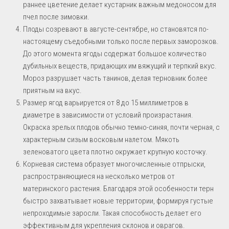
раннее цветение делает кустарник важным медоносом для
пчел после зимовки.
Плоды созревают в августе-сентябре, но становятся по-
настоящему съедобными только после первых заморозков.
До этого момента ягоды содержат большое количество
дубильных веществ, придающих им вяжущий и терпкий вкус.
Мороз разрушает часть танинов, делая терновник более
приятным на вкус.
Размер ягод варьируется от 8 до 15 миллиметров в
диаметре в зависимости от условий произрастания.
Окраска зрелых плодов обычно темно-синяя, почти черная, с
характерным сизым восковым налетом. Мякоть
зеленоватого цвета плотно окружает крупную косточку.
Корневая система образует многочисленные отпрыски,
распространяющиеся на несколько метров от
материнского растения. Благодаря этой особенности терн
быстро захватывает новые территории, формируя густые
непроходимые заросли. Такая способность делает его
эффективным для укрепления склонов и оврагов.