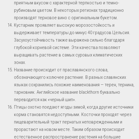
приятным вкусом с характерной терпкостью и темно-
рубиновым цветом. В некоторых регионах традиционно
производят терновое вино с оригинальным букетом.
Кустарник проявляет высокую морозостойкость и
выдерживает температуры до минус 40 градусов Цельсия.
Засухоустойчивость также выражена сильно благодаря
глубокой корневой системе. Эти качества позволяют
выращивать растение в самых суровых климатических
зонах.
Название происходит от праславянского слова,
обозначающего колючее растение. В разных славянских
языках сохранились похожие наименования — терен, тернина,
тарновник. Английское название blackthorn буквально
переводится как «черный шип».
Птицы охотно поедают ягоды зимой, когда другие источники
корма становятся недоступными. Косточки проходят через
пищеварительный тракт пернатых неповрежденными и
прорастают на новом месте. Таким образом происходит
естественное распространение растения на большие