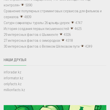
контроля»
5090
Сравнение популярных стриминговых сервисов для фильмов и
сериалов
4839
Сатурн сақиналары туралы 26 қызықты дерек
4747
История создания первых письменностей
4625
29 интересных фактов о Шымкенте
4326
27 интересных фактов о зимородках
4318
30 интересных фактов о Великом Шёлковом пути
4249
НАШИ ДРУЗЬЯ
inforadar.kz
informator.kz
onlyfacts.kz
millionfacts.kz