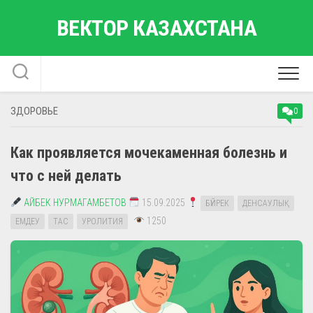
Перейти
ВЕКТОР КАЗАХСТАНА
к
содержанию
ЗДОРОВЬЕ
0
Как проявляется мочекаменная болезнь и
что с ней делать
АЙБЕК НУРМАГАМБЕТОВ
15.09.2025
БҮЙРЕК
ДЕНСАУЛЫҚ
1250
ЕМДЕУ
ТАС
УРОЛИТИЯ