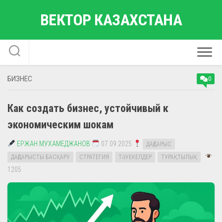
Перейти
ВЕКТОР КАЗАХСТАНА
к
содержанию
БИЗНЕС
0
Как создать бизнес, устойчивый к
экономическим шокам
ЕРЖАН МУХАМЕДЖАНОВ
07.09.2025
ДАҒДАРЫС
ДАҒДАРЫСТЫ БАСҚАРУ
СТРАТЕГИЯ
ТӘУЕКЕЛДЕР
ТҰРАҚТЫЛЫҚ
1205