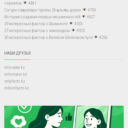
сериалов
4841
Сатурн сақиналары туралы 26 қызықты дерек
4750
История создания первых письменностей
4627
29 интересных фактов о Шымкенте
4333
27 интересных фактов о зимородках
4323
30 интересных фактов о Великом Шёлковом пути
4256
НАШИ ДРУЗЬЯ
inforadar.kz
informator.kz
onlyfacts.kz
millionfacts.kz