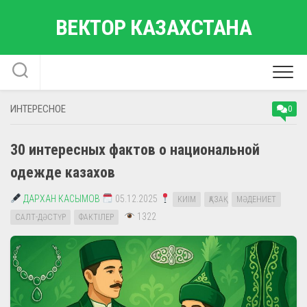
Перейти
ВЕКТОР КАЗАХСТАНА
к
содержанию
ИНТЕРЕСНОЕ
0
30 интересных фактов о национальной
одежде казахов
ДАРХАН КАСЫМОВ
05.12.2025
КИІМ
ҚАЗАҚ
МӘДЕНИЕТ
1322
САЛТ-ДӘСТҮР
ФАКТІЛЕР