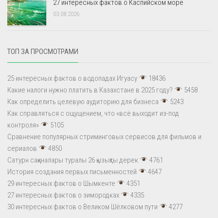
27 интересных фактов о Каспийском море
03.08.2026
ТОП ЗА ПРОСМОТРАМИ
25 интересных фактов о водопадах Игуасу
18436
Какие налоги нужно платить в Казахстане в 2025 году?
5458
Как определить целевую аудиторию для бизнеса
5243
Как справляться с ощущением, что «всё выходит из-под
контроля»
5105
Сравнение популярных стриминговых сервисов для фильмов и
сериалов
4850
Сатурн сақиналары туралы 26 қызықты дерек
4761
История создания первых письменностей
4647
29 интересных фактов о Шымкенте
4351
27 интересных фактов о зимородках
4335
30 интересных фактов о Великом Шёлковом пути
4277