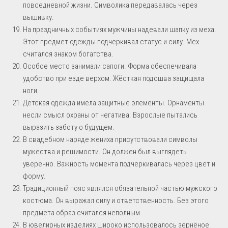
повседневной жизни. Символика передавалась через
вышивку.
На праздничных событиях мужчины надевали шапку из меха.
Этот предмет одежды подчеркивал статус и силу. Мех
считался знаком богатства.
Особое место занимали сапоги. Форма обеспечивала
удобство при езде верхом. Жёсткая подошва защищала
ноги.
Детская одежда имела защитные элементы. Орнаменты
несли смысл охраны от негатива. Взрослые пытались
выразить заботу о будущем.
В свадебном наряде жениха присутствовали символы
мужества и решимости. Он должен был выглядеть
уверенно. Важность момента подчеркивалась через цвет и
форму.
Традиционный пояс являлся обязательной частью мужского
костюма. Он выражал силу и ответственность. Без этого
предмета образ считался неполным.
В ювелирных изделиях широко использовалось зернёное