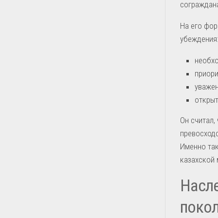
сограждан
На его фо
убеждения
необхо
приори
уважен
открыт
Он считал,
превосходс
Именно так
казахской
Насле
поко