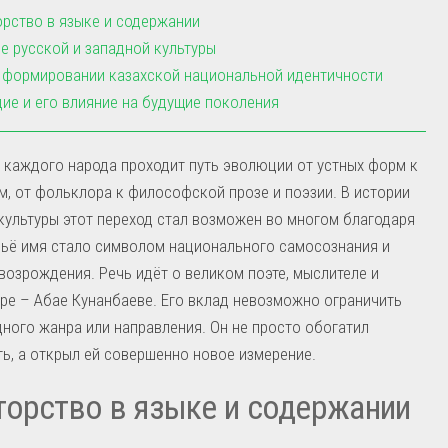
рство в языке и содержании
е русской и западной культуры
 формировании казахской национальной идентичности
ие и его влияние на будущие поколения
 каждого народа проходит путь эволюции от устных форм к
, от фольклора к философской прозе и поэзии. В истории
культуры этот переход стал возможен во многом благодаря
чьё имя стало символом национального самосознания и
возрождения. Речь идёт о великом поэте, мыслителе и
е – Абае Кунанбаеве. Его вклад невозможно ограничить
ного жанра или направления. Он не просто обогатил
ь, а открыл ей совершенно новое измерение.
орство в языке и содержании