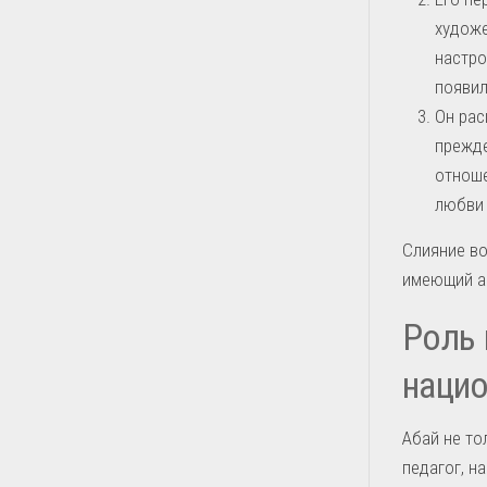
художе
настро
появил
Он рас
прежде
отноше
любви 
Слияние во
имеющий ан
Роль 
нацио
Абай не то
педагог, н