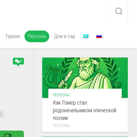
Туризм
Персоны
Дом и сад
0
ПЕРСОНЫ
Как Гомер стал
родоначальником эпической
Т
поэзии
19.07.2025