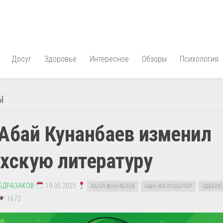
Досуг
Здоровье
Интересное
Обзоры
Психология
Ы
Абай Кунанбаев изменил
хскую литературу
АБДРАЗАКОВ
19.05.2025
АБАЙ ҚҰНАНБАЕВ
АҚЫН-ЖАЗУШЫЛАР
ӘДЕБИЕ
1672