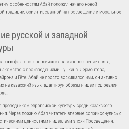
 этим особенностям Абай положил начало новой
ой традиции, ориентированной на просвещение и моральное
е.
ие русской и западной
уры
лавных факторов, повлиявших на мировоззрение поэта,
знакомство с произведениями Пушкина, Лермонтова,
айрона и Гёте. Абай не просто восхищался ими, он активно
их на казахский язык, адаптируя образы и идеи под реалии
ода.
л проводником европейской культуры среди казахского
ния. Через поэзию Абая читатели впервые соприкоснулись с
стическими ценностями и идеалами эпохи Просвещения.
реводы дали толчок формированию казахской