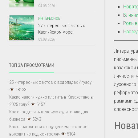
Новато
04.08.2026
Влияни
ИНТЕРЕСНОЕ
Роль в
27 интересных фактов о
Наслед
Каспийском море
03.08.2026
Литература
письменным
ТОП ЗА ПРОСМОТРАМИ
казахской 
личности, 
25 интересных фактов о водопадах Игуасу
духовного 
18433
реформатор
Какие налоги нужно платить в Казахстане в
рамками од
2025 году?
5457
словесност
Как определить целевую аудиторию для
бизнеса
5243
Новат
Как справляться с ощущением, что «всё
выходит из-под контроля»
5104