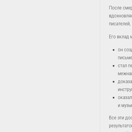
После смер
вдохновля
писателей,
Его вклад
он соз
письме
стал п
межнац
доказа
инстру
оказал
и музы
Все эти до
результато