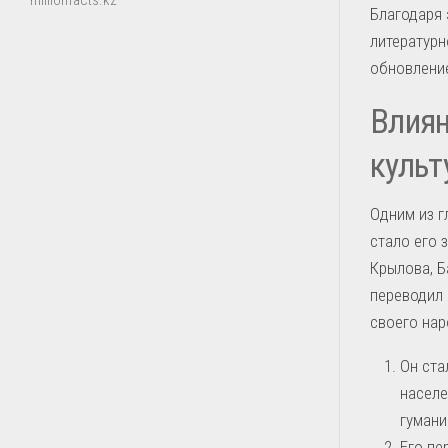
millionfacts.kz
Благодаря
литературн
обновлени
Влиян
культ
Одним из г
стало его 
Крылова, Б
переводил 
своего нар
Он ста
населе
гумани
Его пе