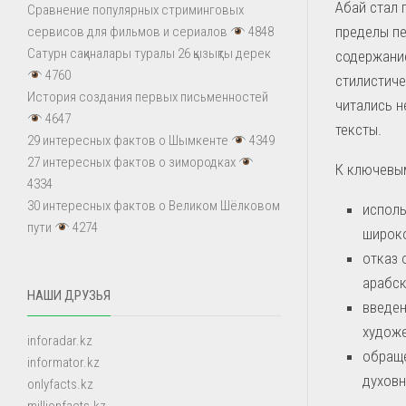
Абай стал 
Сравнение популярных стриминговых
пределы пе
сервисов для фильмов и сериалов
4848
Сатурн сақиналары туралы 26 қызықты дерек
содержание
4760
стилистиче
История создания первых письменностей
читались н
4647
тексты.
29 интересных фактов о Шымкенте
4349
27 интересных фактов о зимородках
К ключевым
4334
30 интересных фактов о Великом Шёлковом
исполь
пути
4274
широко
отказ 
арабск
НАШИ ДРУЗЬЯ
введен
худож
inforadar.kz
обраще
informator.kz
духовн
onlyfacts.kz