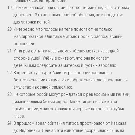
границах своей территории.
Помимо запахов, они оставляют когтевые следы на стволах
деревьев. Это не только способ общения, но и средство
для заточки когтей.
Интересно, что полосы на теле помогают не только
маскироваться. Они также играют роль в распознавании
сородичей.
У тигров есть так называемая «белая метка» на задней
стороне ушей. Учёные считают, что она помогает
детёнышам следовать за матерью в густых зарослях.
В древних культурах Азии тигры ассоциировались с
божественными силами. Их изображения использовались в
амулетах и военной символике.
Некоторые особи могут рождаться с рецессивными генами,
вызывающими белый окрас. Такие тигры не являются
альбиносами, у них сохраняются чёрные полосы и голубые
глаза.
В прошлом ареал обитания тигров простирался от Кавказа
до Индонезии. Сейчас эти животные сохранились лишь на