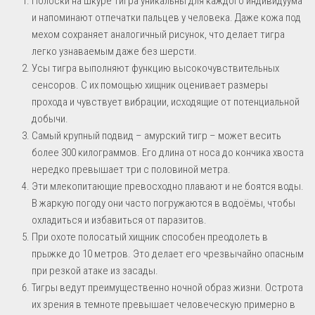
Полоски на шкуре тигра уникальны для каждого индивидуума
и напоминают отпечатки пальцев у человека. Даже кожа под
мехом сохраняет аналогичный рисунок, что делает тигра
легко узнаваемым даже без шерсти.
Усы тигра выполняют функцию высокочувствительных
сенсоров. С их помощью хищник оценивает размеры
прохода и чувствует вибрации, исходящие от потенциальной
добычи.
Самый крупный подвид – амурский тигр – может весить
более 300 килограммов. Его длина от носа до кончика хвоста
нередко превышает три с половиной метра.
Эти млекопитающие превосходно плавают и не боятся воды.
В жаркую погоду они часто погружаются в водоёмы, чтобы
охладиться и избавиться от паразитов.
При охоте полосатый хищник способен преодолеть в
прыжке до 10 метров. Это делает его чрезвычайно опасным
при резкой атаке из засады.
Тигры ведут преимущественно ночной образ жизни. Острота
их зрения в темноте превышает человеческую примерно в