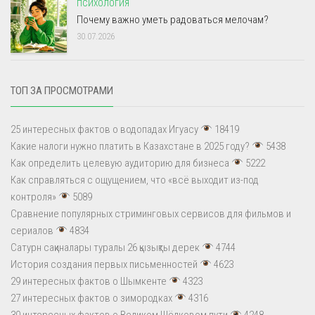
ПСИХОЛОГИЯ
Почему важно уметь радоваться мелочам?
30.07.2026
ТОП ЗА ПРОСМОТРАМИ
25 интересных фактов о водопадах Игуасу
18419
Какие налоги нужно платить в Казахстане в 2025 году?
5438
Как определить целевую аудиторию для бизнеса
5222
Как справляться с ощущением, что «всё выходит из-под
контроля»
5089
Сравнение популярных стриминговых сервисов для фильмов и
сериалов
4834
Сатурн сақиналары туралы 26 қызықты дерек
4744
История создания первых письменностей
4623
29 интересных фактов о Шымкенте
4323
27 интересных фактов о зимородках
4316
30 интересных фактов о Великом Шёлковом пути
4248