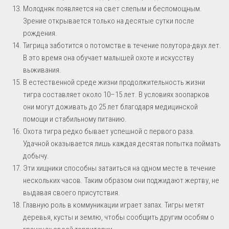
Молодняк появляется на свет слепым и беспомощным.
Зрение открывается только на десятые сутки после
рождения.
Тигрица заботится о потомстве в течение полутора-двух лет.
В это время она обучает малышей охоте и искусству
выживания.
В естественной среде жизни продолжительность жизни
тигра составляет около 10–15 лет. В условиях зоопарков
они могут доживать до 25 лет благодаря медицинской
помощи и стабильному питанию.
Охота тигра редко бывает успешной с первого раза.
Удачной оказывается лишь каждая десятая попытка поймать
добычу.
Эти хищники способны затаиться на одном месте в течение
нескольких часов. Таким образом они поджидают жертву, не
выдавая своего присутствия.
Главную роль в коммуникации играет запах. Тигры метят
деревья, кусты и землю, чтобы сообщить другим особям о