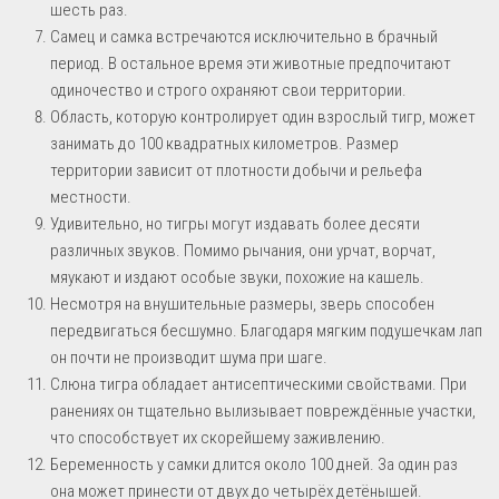
шесть раз.
Самец и самка встречаются исключительно в брачный
период. В остальное время эти животные предпочитают
одиночество и строго охраняют свои территории.
Область, которую контролирует один взрослый тигр, может
занимать до 100 квадратных километров. Размер
территории зависит от плотности добычи и рельефа
местности.
Удивительно, но тигры могут издавать более десяти
различных звуков. Помимо рычания, они урчат, ворчат,
мяукают и издают особые звуки, похожие на кашель.
Несмотря на внушительные размеры, зверь способен
передвигаться бесшумно. Благодаря мягким подушечкам лап
он почти не производит шума при шаге.
Слюна тигра обладает антисептическими свойствами. При
ранениях он тщательно вылизывает повреждённые участки,
что способствует их скорейшему заживлению.
Беременность у самки длится около 100 дней. За один раз
она может принести от двух до четырёх детёнышей.