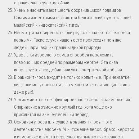
ограниченных участках Азии.
Ученые насчитывают шесть сохранившихся подвидов.
Самыми известными считаются бенгальский, суматранский,
малайский и индокитайский тигры.
Несмотря на свирепость, они редко нападают на человека
первыми. Такие случаи чаще всего происходят по вине
людей, нарушающих границы дикой природы.
Удар лапы взрослого самца способен переломить
позвоночник средней по размерам жертве. Эта сила
используется при добивании уже поверженной добычи.
В рацион тигров входят не только копытные. При нехватке
пищи они могут охотиться на мелких млекопитающих, птиц и
даже рыб.
У этих животных нет фиксированного сезона размножения.
Спаривание возможно круглый год, хотя чаще оно
приходится на зимне-весенний период.
Основная угроза для существования тигров – это
деятельность человека. Уничтожение лесов, браконьерство
и изменение климата серьёзно подрывают численность