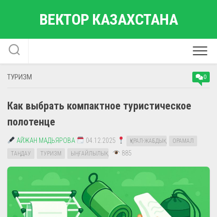
Перейти
ВЕКТОР КАЗАХСТАНА
к
содержанию
ТУРИЗМ
0
Как выбрать компактное туристическое
полотенце
АЙЖАН МАДЬЯРОВА
04.12.2025
ҚҰРАЛ-ЖАБДЫҚ
ОРАМАЛ
885
ТАҢДАУ
ТУРИЗМ
ЫҢҒАЙЛЫЛЫҚ