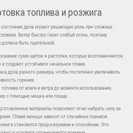
товка топлива и розжига
и состояние дров играют решающую роль при сложных
словиях. Ветер быстро гасит слабый огонь, поэтому
 должна быть тщательной.
зование сухих щепок и растопки, которые воспламеняются
 и создают устойчивое начальное пламя;
вка дров разного размера, чтобы постепенно увеличивать
ивность горения;
 топлива от влаги и ветра до момента использования,
ер с помощью мешка или плаща.
дготовленные материалы позволяют огню набрать силу за
ремя. Пламя меньше зависит от случайных порывов.
зжига становится предсказуемым и спокойным. Это
ажно в условиях ограниченного времени.