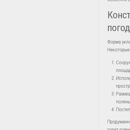
Конст
пого
Форма укла
Некоторые
Сооруж
площад
Исполь
простр
Размещ
полень
Постеп
Продуманна
горит ровн