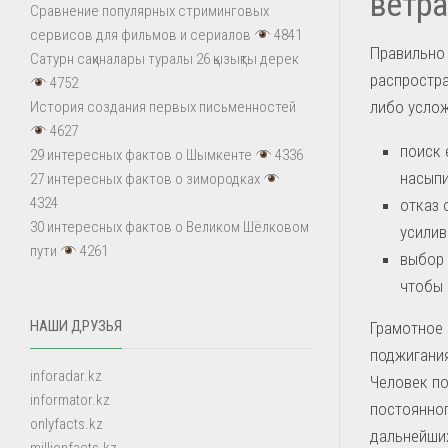
ветра
Сравнение популярных стриминговых
сервисов для фильмов и сериалов
4841
Правильно
Сатурн сақиналары туралы 26 қызықты дерек
распростр
4752
либо услож
История создания первых письменностей
4627
поиск 
29 интересных фактов о Шымкенте
4336
насыпи
27 интересных фактов о зимородках
4324
отказ 
30 интересных фактов о Великом Шёлковом
усилив
пути
4261
выбор 
чтобы 
НАШИ ДРУЗЬЯ
Грамотное 
поджигания
inforadar.kz
Человек п
informator.kz
постоянног
onlyfacts.kz
дальнейших