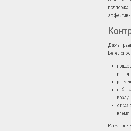
поддержани
эффективн
Контр
Даже прави
Ветер спос
поддер
разгор
размещ
наблюд
воздуш
отказ 
время.
Регулярный