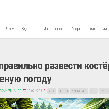
Досуг
Здоровье
Интересное
Обзоры
Психология
правильно развести костё
еную погоду
УХАМЕДЖАНОВ
19.02.2026
ЖЕЛ
ЖОРЫҚ
ҚАУІПСІЗДІК
ӨРТ
ТУРИ