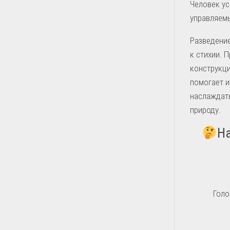
Человек ус
управляемы
Разведение
к стихии. 
конструкци
помогает и
наслаждать
природу.
На
Голо