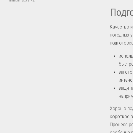
millionfacts.kz
Подго
Качество 
погодных у
подготовка
исполь
быстро
загото
интенс
защита
наприм
Хорошо по
короткое в
Процесс ро
особенно в