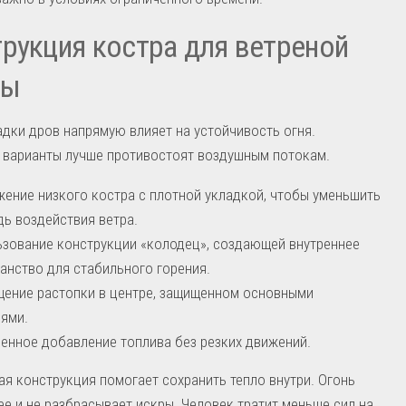
рукция костра для ветреной
ды
дки дров напрямую влияет на устойчивость огня.
 варианты лучше противостоят воздушным потокам.
ение низкого костра с плотной укладкой, чтобы уменьшить
ь воздействия ветра.
зование конструкции «колодец», создающей внутреннее
анство для стабильного горения.
ение растопки в центре, защищенном основными
ями.
енное добавление топлива без резких движений.
я конструкция помогает сохранить тепло внутри. Огонь
ее и не разбрасывает искры. Человек тратит меньше сил на