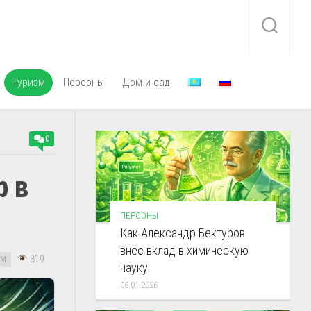
Туризм
Персоны
Дом и сад
0
р в
ПЕРСОНЫ
Как Александр Бектуров
внёс вклад в химическую
819
ЗМ
науку
08.01.2026