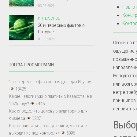
03.08.2026
Подгот
Констр
ИНТЕРЕСНОЕ
Контро
30 интересных фактов о
Сатурне
01.08.2026
Огонь на п
ощущение у
повышенной
ТОП ЗА ПРОСМОТРАМИ
направлени
Неподготов
25 интересных фактов о водопадах Игуасу
или возгор
18425
ветре треб
Какие налоги нужно платить в Казахстане в
принципов 
2025 году?
5446
неприятных
Как определить целевую аудиторию для
бизнеса
5237
Выбор
Как справляться с ощущением, что «всё
выходит из-под контроля»
5096