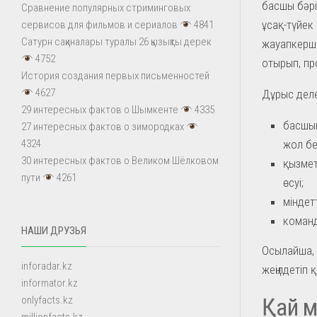
басшы бәрі
Сравнение популярных стриминговых
ұсақ-түйек
сервисов для фильмов и сериалов
4841
Сатурн сақиналары туралы 26 қызықты дерек
жауапкерші
4752
отырып, пр
История создания первых письменностей
4627
Дұрыс деле
29 интересных фактов о Шымкенте
4335
басшын
27 интересных фактов о зимородках
жол бе
4324
30 интересных фактов о Великом Шёлковом
қызмет
пути
4261
өсуі;
міндет
команд
НАШИ ДРУЗЬЯ
Осылайша,
inforadar.kz
жеңілдетіп
informator.kz
Қай м
onlyfacts.kz