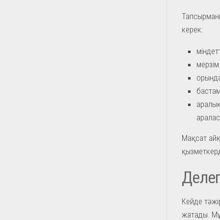
Тапсырманы
керек:
міндет
мерзім
орында
бастам
аралық
аралас
Мақсат айқ
қызметкерд
Делег
Кейде тәжі
жатады. Мұн