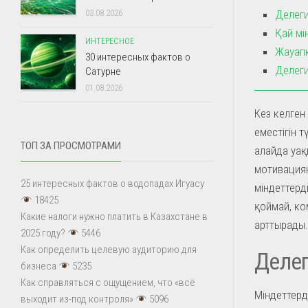
Делеги
03.08.2026
Қай мі
ИНТЕРЕСНОЕ
Жауапк
30 интересных фактов о
Делеги
Сатурне
01.08.2026
Кез келген
еместігін т
ТОП ЗА ПРОСМОТРАМИ
алайда уақы
мотивациян
25 интересных фактов о водопадах Игуасу
міндеттерд
18425
қоймай, ком
Какие налоги нужно платить в Казахстане в
арттырады.
2025 году?
5446
Как определить целевую аудиторию для
Делег
бизнеса
5235
Как справляться с ощущением, что «всё
Міндеттерді
выходит из-под контроля»
5096