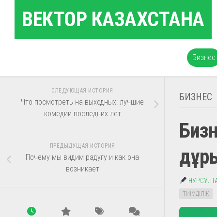
Перейти
ВЕКТОР КАЗАХСТАНА
к
содержанию
Бизнес
СЛЕДУЮЩАЯ ИСТОРИЯ
БИЗНЕС
Что посмотреть на выходных: лучшие
комедии последних лет
Бизн
ПРЕДЫДУЩАЯ ИСТОРИЯ
дұр
Почему мы видим радугу и как она
возникает
НУРСУЛТ
ТИІМДІЛІК