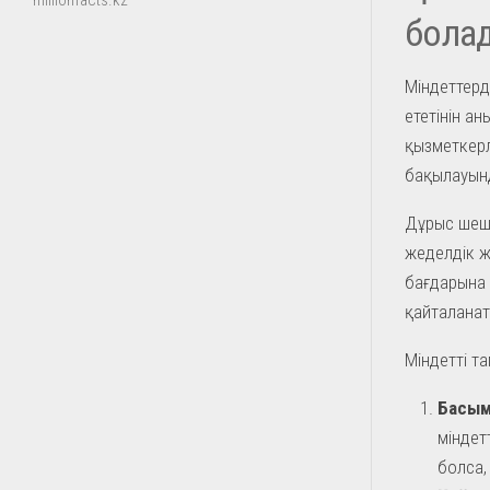
millionfacts.kz
бола
Міндеттерд
ететінін а
қызметкерл
бақылауынд
Дұрыс шеші
жеделдік жә
бағдарына ә
қайталанат
Міндетті та
Басым
міндетт
болса,