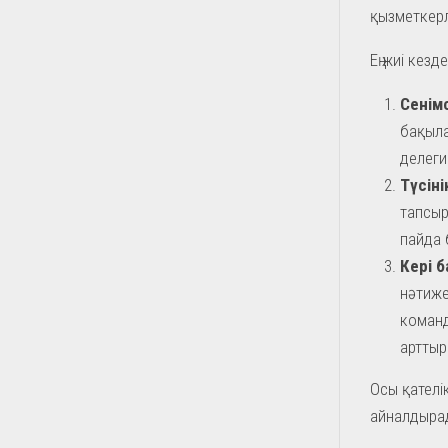
қызметкерл
Ең жиі кезд
Сенімс
бақыла
делеги
Түсіні
тапсыр
пайда 
Кері 
нәтиже
команд
арттыр
Осы қателі
айналдыра