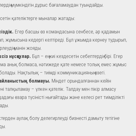
ердің мүмкіндігін дұрыс бағаламаудан туындайды.
есетін қателіктерге мыналар жатады:
іздік.
Егер басшы өз командасына сенбесе, әр қадамын
п, жұмысына кедергі келтіреді. Бұл ұжымда кернеу тудырып,
рлеудің мәнін жояды.
ксіз нұсқаулар.
Бұл – ең жиі кездесетін себептердің бірі. Егер
ма анық болмаса, нәтижеде қате немесе толық емес жұмыс
болады. Нақтылық – тиімді коммуникацияның өзегі.
байланыстың болмауы.
Міндет орындалғаннан кейін
ні талқыламау – үлкен қателік. Талдау мен пікір алмасу
адағы өзара түсіністі нығайтады және келесі рет тиімділікті
ады.
ктерден аулақ болу делегирлеуді бизнесті дамыту тетігіне
ды.