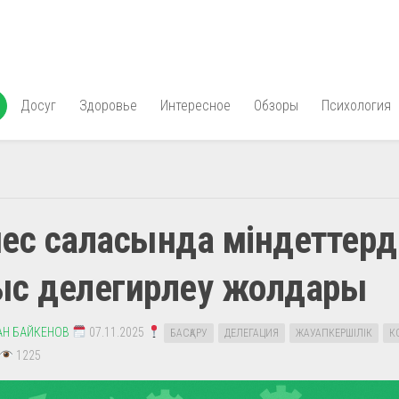
Досуг
Здоровье
Интересное
Обзоры
Психология
ес саласында міндеттерд
ыс делегирлеу жолдары
АН БАЙКЕНОВ
07.11.2025
БАСҚАРУ
ДЕЛЕГАЦИЯ
ЖАУАПКЕРШІЛІК
К
1225