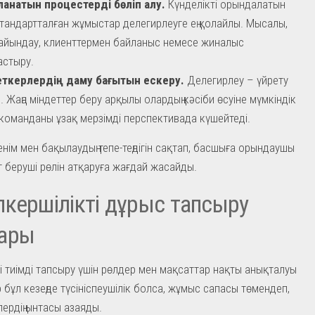
ланатын процестерді бөліп алу.
Күнделікті орындалатын
тандартталған жұмыстар делегирлеуге ең қолайлы. Мысалы,
айындау, клиенттермен байланыс немесе жиналыс
стыру.
ткерлердің даму бағытын ескеру.
Делегирлеу – үйрету
. Жаңа міндеттер беру арқылы олардың кәсіби өсуіне мүмкіндік
команданы ұзақ мерзімді перспективада күшейтеді.
сенім мен бақылаудың тепе-теңдігін сақтап, басшыға орындаушы
т беруші рөлін атқаруға жағдай жасайды.
кершілікті дұрыс тапсыру
ары
і тиімді тапсыру үшін рөлдер мен мақсаттар нақты анықталуы
р бұл кезеңде түсініспеушілік болса, жұмыс сапасы төмендеп,
ердің ынтасы азаяды.