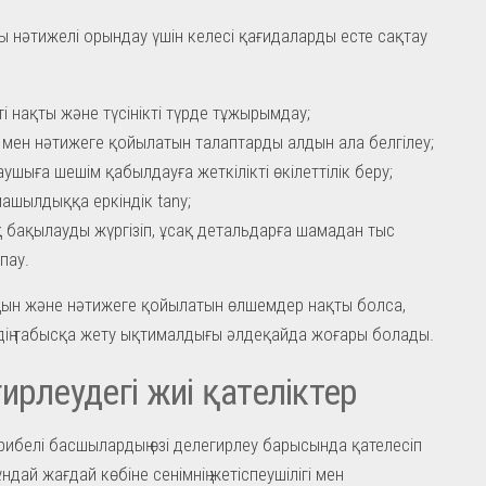
 нәтижелі орындау үшін келесі қағидаларды есте сақтау
ті нақты және түсінікті түрде тұжырымдау;
 мен нәтижеге қойылатын талаптарды алдын ала белгілеу;
ушыға шешім қабылдауға жеткілікті өкілеттілік беру;
ашылдыққа еркіндік tanу;
 бақылауды жүргізіп, ұсақ детальдарға шамадан тыс
пау.
ын және нәтижеге қойылатын өлшемдер нақты болса,
ің табысқа жету ықтималдығы әлдеқайда жоғары болады.
ирлеудегі жиі қателіктер
рибелі басшылардың өзі делегирлеу барысында қателесіп
дай жағдай көбіне сенімнің жетіспеушілігі мен