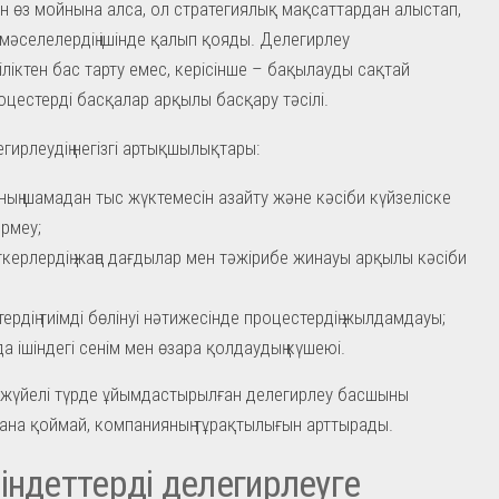
н өз мойнына алса, ол стратегиялық мақсаттардан алыстап,
 мәселелердің ішінде қалып қояды. Делегирлеу
ліктен бас тарту емес, керісінше – бақылауды сақтай
оцестерді басқалар арқылы басқару тәсілі.
гирлеудің негізгі артықшылықтары:
ың шамадан тыс жүктемесін азайту және кәсіби күйзеліске
рмеу;
керлердің жаңа дағдылар мен тәжірибе жинауы арқылы кәсіби
тердің тиімді бөлінуі нәтижесінде процестердің жылдамдауы;
а ішіндегі сенім мен өзара қолдаудың күшеюі.
 жүйелі түрде ұйымдастырылған делегирлеу басшыны
 қана қоймай, компанияның тұрақтылығын арттырады.
індеттерді делегирлеуге