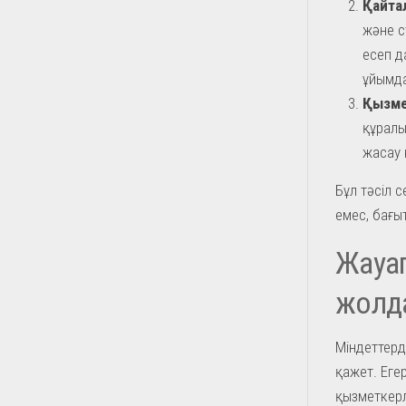
Қайта
және с
есеп д
ұйымда
Қызме
құралы
жасау 
Бұл тәсіл 
емес, бағы
Жауап
жолд
Міндеттерд
қажет. Еге
қызметкерл