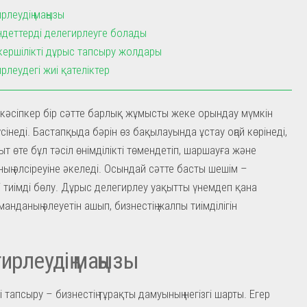
рлеудің маңызы
ндеттерді делегирлеуге болады
ершілікті дұрыс тапсыру жолдары
рлеудегі жиі қателіктер
 кәсіпкер бір сәтте барлық жұмысты жеке орындау мүмкін
үсінеді. Бастапқыда бәрін өз бақылауында ұстау оңай көрінеді,
т өте бұл тәсіл өнімділікті төмендетіп, шаршауға және
ың әлсіреуіне әкеледі. Осындай сәтте басты шешім –
і тиімді бөлу. Дұрыс делегирлеу уақытты үнемдеп қана
анданың әлеуетін ашып, бизнестің жалпы тиімділігін
ирлеудің маңызы
 тапсыру – бизнестің тұрақты дамуының негізгі шарты. Егер