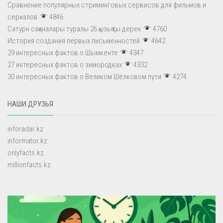
Сравнение популярных стриминговых сервисов для фильмов и
сериалов
4846
Сатурн сақиналары туралы 26 қызықты дерек
4760
История создания первых письменностей
4642
29 интересных фактов о Шымкенте
4347
27 интересных фактов о зимородках
4332
30 интересных фактов о Великом Шёлковом пути
4274
НАШИ ДРУЗЬЯ
inforadar.kz
informator.kz
onlyfacts.kz
millionfacts.kz