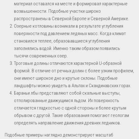
материал оставался на месте и формировал характерные
возвышенности. Подобные участки широко
распространены в Северной Европе и Северной Америке.
Озерные котловины возникали в результате углубления
поверхности под давлением ледяных масс. Когда климат
становился теплее, образовавшиеся углубления
заполнялись водой. Именно таким образом появились
тысячи современных озер.
Троговые долины отличаются характерной U-образной
формой. В отличие от речных долин с более узким профилем,
они имеют широкое дно и крутые склоны. Подобные
ландшафты можно увидеть в Альпах и Скандинавских горах.
Бараньи лбы представляют собой скальные выступы,
отполированные движущимся льдом. Их поверхность
отличается гладкостью с одной стороны и более крутым
обрывом с другой. Такие образования помогают геологам
определять направление движения древних ледников.
Подобные примеры наглядно демонстрируют масштаб