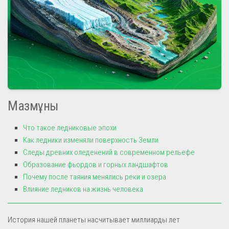
Мазмұны
Что такое ледниковые эпохи
Как ледники изменяли поверхность Земли
Следы древних оледенений в современном рельефе
Образование фьордов и горных ландшафтов
Почему после таяния менялись реки и озера
Влияние ледников на жизнь человека
История нашей планеты насчитывает миллиарды лет