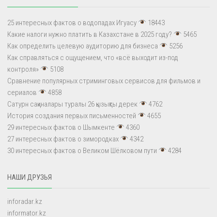
25 интересных фактов о водопадах Игуасу
18443
Какие налоги нужно платить в Казахстане в 2025 году?
5465
Как определить целевую аудиторию для бизнеса
5256
Как справляться с ощущением, что «всё выходит из-под
контроля»
5108
Сравнение популярных стриминговых сервисов для фильмов и
сериалов
4858
Сатурн сақиналары туралы 26 қызықты дерек
4762
История создания первых письменностей
4655
29 интересных фактов о Шымкенте
4360
27 интересных фактов о зимородках
4342
30 интересных фактов о Великом Шёлковом пути
4284
НАШИ ДРУЗЬЯ
inforadar.kz
informator.kz