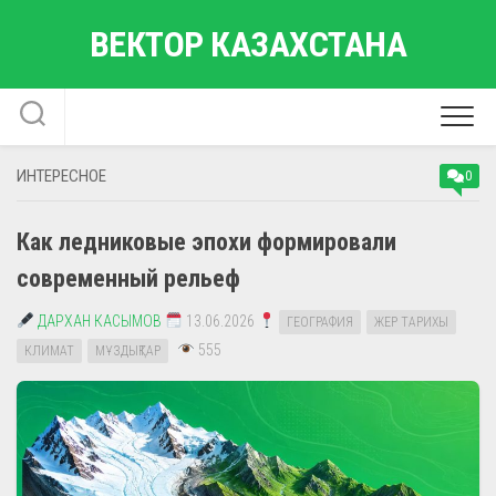
Перейти
ВЕКТОР КАЗАХСТАНА
к
содержанию
ИНТЕРЕСНОЕ
0
Как ледниковые эпохи формировали
современный рельеф
ДАРХАН КАСЫМОВ
13.06.2026
ГЕОГРАФИЯ
ЖЕР ТАРИХЫ
555
КЛИМАТ
МҰЗДЫҚТАР