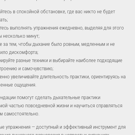
йтесь в спокойной обстановке, где вас никто не будет
ать;
тесь выполнять упражнения ежедневно, выделяя для этого
ы несколько минут;
е за тем, чтобы дыхание было ровным, медленным и не
ило дискомфорта;
ируйте разные техники и выбирайте наиболее подходящие
троению и самочувствию;
енно увеличивайте длительность практики, ориентируясь на
венные ощущения.
ндации помогут сделать дыхательные практики
мой частью повседневной жизни и научиться справляться
м самостоятельно.
ые упражнения — доступный и эффективный инструмент для
ения душевного равновесия в непростых ситуациях.