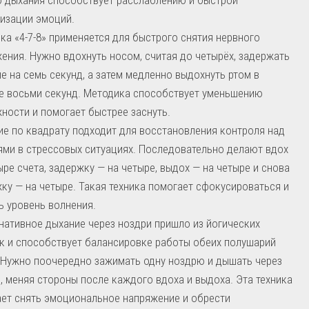
изации эмоций.
ка «4-7-8» применяется для быстрого снятия нервного
ения. Нужно вдохнуть носом, считая до четырёх, задержать
е на семь секунд, а затем медленно выдохнуть ртом в
е восьми секунд. Методика способствует уменьшению
ности и помогает быстрее заснуть.
е по квадрату подходит для восстановления контроля над
ми в стрессовых ситуациях. Последовательно делают вдох
ыре счета, задержку — на четыре, выдох — на четыре и снова
ку — на четыре. Такая техника помогает сфокусироваться и
ь уровень волнения.
нативное дыхание через ноздри пришло из йогических
к и способствует балансировке работы обеих полушарий
 Нужно поочередно зажимать одну ноздрю и дышать через
, меняя стороны после каждого вдоха и выдоха. Эта техника
ет снять эмоциональное напряжение и обрести