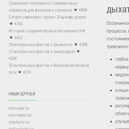
Сравнение популярных стриминговых
дыха
сервисов для фильмов и сериалов
4848
Сатурн сақиналары туралы 26 қызықты дерек
Осознанное
4760
процессы,
История создания первых письменностей
4642
состоянием
29 интересных фактов о Шымкенте
4348
тревожност
27 интересных фактов о зимородках
4334
глубок
30 интересных фактов о Великом Шёлковом
нервну
пути
4274
медлен
сокращ
концен
НАШИ ДРУЗЬЯ
тревож
регуля
inforadar.kz
облегч
informator.kz
улучше
onlyfacts.kz
кислор