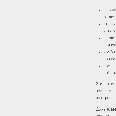
занима
отвлек
старай
хотя б
следит
принос
комбин
по нас
постеп
собст
Эти рекоме
неотъемле
со стрессо
Дыхательн
восстановл