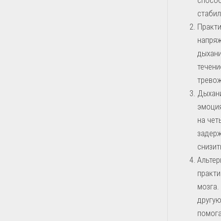
стабил
Практи
напряж
дыхани
течени
тревож
Дыхани
эмоция
на чет
задерж
снизит
Альтер
практи
мозга.
другую
помога