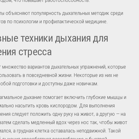
ты объясняют популярность дыхательных методик среди
ов по психологии и профилактической медицине.
ные техники дыхания для
ния стресса
т множество вариантов дыхательных упражнений, которые
льзовать в повседневной жизни. Некоторые из них не
обой подготовки и доступны даже новичкам.
гмальное дыхание помогает включить глубокие мышцы и
ально насытить кровь кислородом. Для выполнения
ения следует положить одну руку на живот, а другую — на
 затем сделать медленный вдох через нос так, чтобы живот
ался, а грудная клетка оставалась неподвижной. Такой
 дыхания способствует расслаблению и быстрой