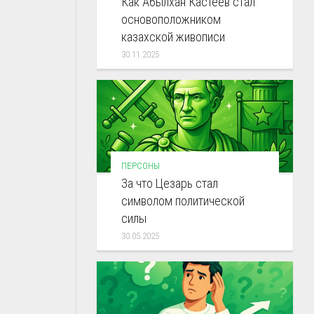
Как Абылхан Кастеев стал
основоположником
казахской живописи
30.11.2025
ПЕРСОНЫ
За что Цезарь стал
символом политической
силы
30.05.2025