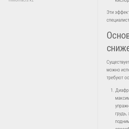
millionfacts.kz
Эти эффек
специалист
Основ
сниже
Существуе
можно испо
требуют ос
Диафра
максим
упражн
грудь,
подним
способ