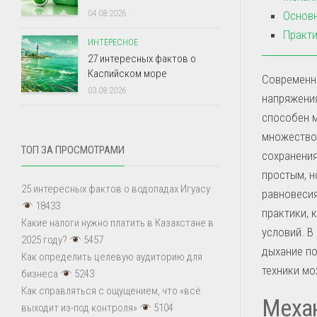
04.08.2026
Основн
Практи
ИНТЕРЕСНОЕ
27 интересных фактов о
Каспийском море
Современн
03.08.2026
напряжения
способен м
множество
ТОП ЗА ПРОСМОТРАМИ
сохранения
простым, 
25 интересных фактов о водопадах Игуасу
равновесия
18433
практики, 
Какие налоги нужно платить в Казахстане в
условий. В
2025 году?
5457
дыхание по
Как определить целевую аудиторию для
техники мо
бизнеса
5243
Как справляться с ощущением, что «всё
Меха
выходит из-под контроля»
5104