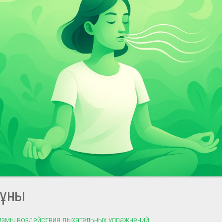
ұны
змы воздействия дыхательных упражнений