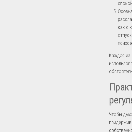
спокой
Осозна
рассла
как с 
отпуск
психоэ
Каждая из 
использова
обстоятель
Практ
регул
Чтобы дыха
придержива
собственн