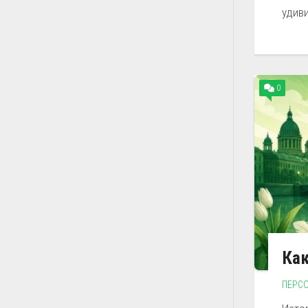
удиви
0
Как
ПЕРС