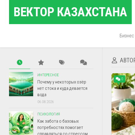
Перейти
ВЕКТОР КАЗАХСТАНА
к
содержанию
Бизнес
АВТО
ИНТЕРЕСНОЕ
0
Почему у некоторых озёр
нет стока и куда девается
вода
06.08.2026
ПСИХОЛОГИЯ
Как забота о базовых
потребностях помогает
справляться со стрессом