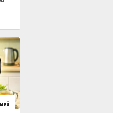
ли
цией