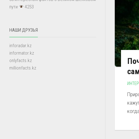
пути
4253
НАШИ ДРУЗЬЯ
inforadar.kz
informator.kz
Поч
onlyfacts.kz
millionfacts.kz
са
ИНТЕ
Прир
кажу
когда