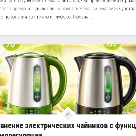
ия литературы знает немало авторов, чьи произведения отража
воего времени. Однако лишь немногие смогли выразить чувства
о поколения так точно и глубоко. Поэзия...
внение электрических чайников с функ
морегуляции