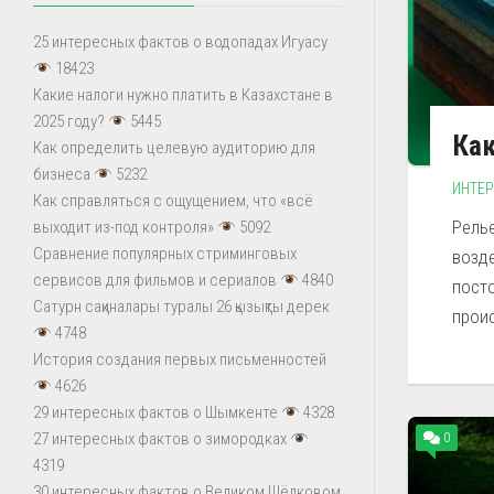
25 интересных фактов о водопадах Игуасу
18423
Какие налоги нужно платить в Казахстане в
2025 году?
5445
Как
Как определить целевую аудиторию для
бизнеса
5232
ИНТЕ
Как справляться с ощущением, что «всё
Рель
выходит из-под контроля»
5092
Сравнение популярных стриминговых
возд
сервисов для фильмов и сериалов
4840
пост
Сатурн сақиналары туралы 26 қызықты дерек
проис
4748
История создания первых письменностей
4626
29 интересных фактов о Шымкенте
4328
27 интересных фактов о зимородках
0
4319
30 интересных фактов о Великом Шёлковом