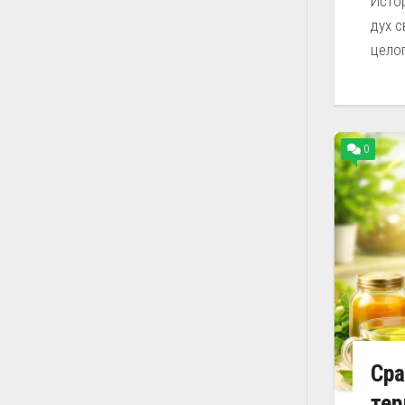
Истор
дух с
целог
0
Сра
тер