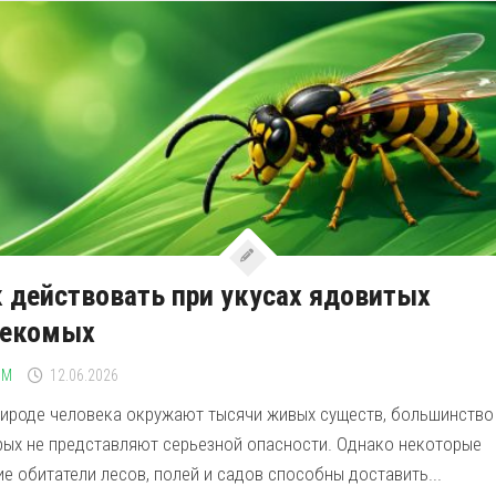
 действовать при укусах ядовитых
секомых
ЗМ
12.06.2026
рироде человека окружают тысячи живых существ, большинство
рых не представляют серьезной опасности. Однако некоторые
е обитатели лесов, полей и садов способны доставить...