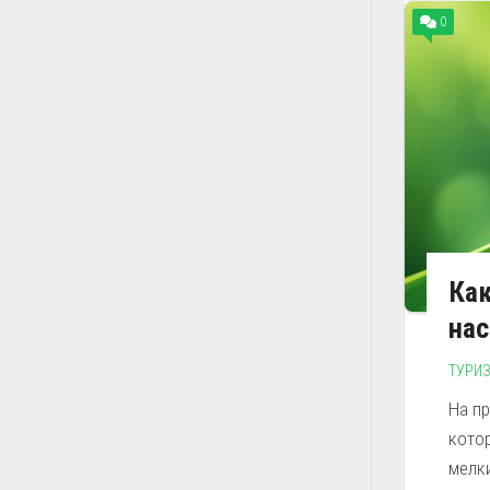
0
Как
на
ТУРИ
На п
кото
мелки