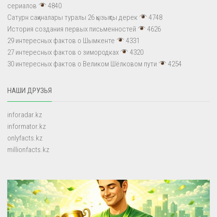
сериалов
4840
Сатурн сақиналары туралы 26 қызықты дерек
4748
История создания первых письменностей
4626
29 интересных фактов о Шымкенте
4331
27 интересных фактов о зимородках
4320
30 интересных фактов о Великом Шёлковом пути
4254
НАШИ ДРУЗЬЯ
inforadar.kz
informator.kz
onlyfacts.kz
millionfacts.kz