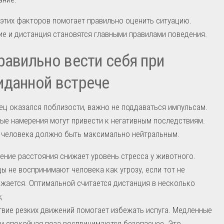
этих факторов помогает правильно оценить ситуацию.
е и дистанция становятся главными правилами поведения.
равильно вести себя при
иданной встрече
ец оказался поблизости, важно не поддаваться импульсам.
е намерения могут привести к негативным последствиям.
 человека должно быть максимально нейтральным.
ение расстояния снижает уровень стресса у животного.
ы не воспринимают человека как угрозу, если тот не
жается. Оптимальной считается дистанция в несколько
;
твие резких движений помогает избежать испуга. Медленные
и спокойная поза воспринимаются безопаснее. Это