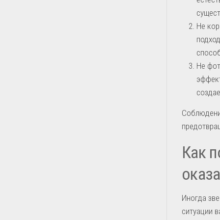
сущест
Не кор
подход
способ
Не фот
эффект
создае
Соблюдение
предотвращ
Как п
оказа
Иногда зве
ситуации в