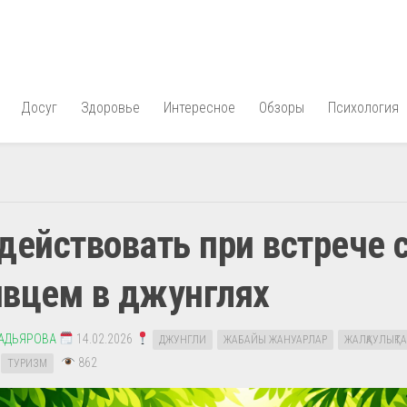
Досуг
Здоровье
Интересное
Обзоры
Психология
действовать при встрече 
ивцем в джунглях
АДЬЯРОВА
14.02.2026
ДЖУНГЛИ
ЖАБАЙЫ ЖАНУАРЛАР
ЖАЛҚАУЛЫҚТА
862
ТУРИЗМ