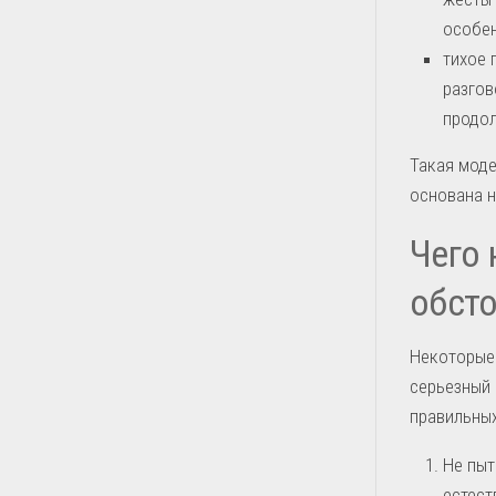
особен
тихое 
разгов
продол
Такая моде
основана н
Чего 
обсто
Некоторые 
серьезный 
правильных
Не пыт
естест