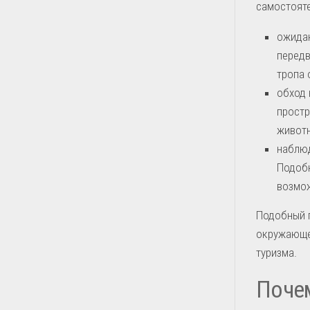
самостояте
ожидан
передв
тропа 
обход 
простр
животн
наблюд
Подобн
возмож
Подобный 
окружающей
туризма.
Почем