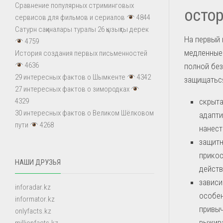
Сравнение популярных стриминговых
осто
сервисов для фильмов и сериалов
4844
Сатурн сақиналары туралы 26 қызықты дерек
На первый 
4759
медленные
История создания первых письменностей
4636
полной бе
29 интересных фактов о Шымкенте
4342
защищаться
27 интересных фактов о зимородках
скрыта
4329
30 интересных фактов о Великом Шёлковом
адапти
пути
4268
нанест
защитн
прикос
НАШИ ДРУЗЬЯ
действ
зависи
inforadar.kz
особен
informator.kz
привыч
onlyfacts.kz
выжив