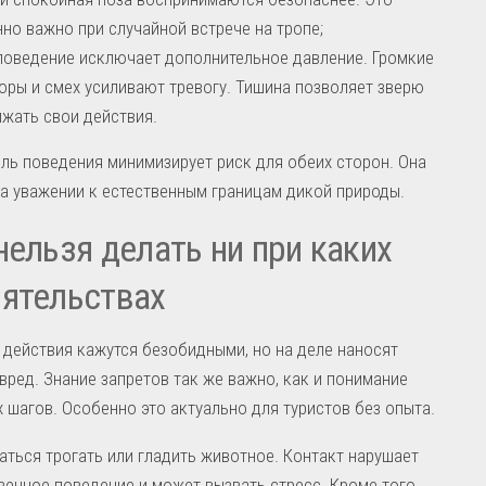
но важно при случайной встрече на тропе;
поведение исключает дополнительное давление. Громкие
оры и смех усиливают тревогу. Тишина позволяет зверю
жать свои действия.
ль поведения минимизирует риск для обеих сторон. Она
а уважении к естественным границам дикой природы.
нельзя делать ни при каких
ятельствах
действия кажутся безобидными, но на деле наносят
вред. Знание запретов так же важно, как и понимание
 шагов. Особенно это актуально для туристов без опыта.
аться трогать или гладить животное. Контакт нарушает
венное поведение и может вызвать стресс. Кроме того,