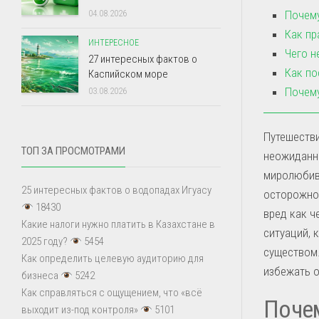
Почему
04.08.2026
Как пр
ИНТЕРЕСНОЕ
Чего н
27 интересных фактов о
Как по
Каспийском море
Почему
03.08.2026
Путешеств
ТОП ЗА ПРОСМОТРАМИ
неожиданн
миролюбив
25 интересных фактов о водопадах Игуасу
осторожно
18430
вред как ч
Какие налоги нужно платить в Казахстане в
ситуаций, 
2025 году?
5454
существом
Как определить целевую аудиторию для
избежать о
бизнеса
5242
Как справляться с ощущением, что «всё
Почем
выходит из-под контроля»
5101