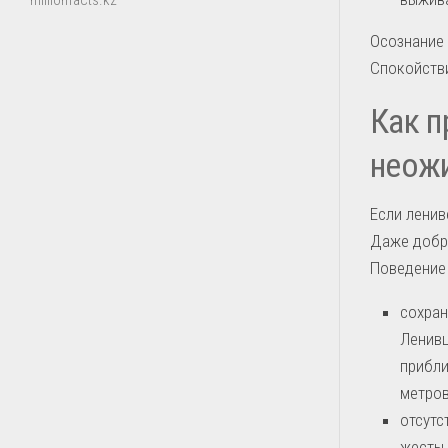
millionfacts.kz
Осознание 
Спокойстви
Как п
неож
Если ленив
Даже добры
Поведение
сохран
Ленивц
прибли
метров
отсутс
жесты 