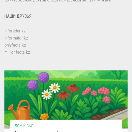
НАШИ ДРУЗЬЯ
inforadar.kz
informator.kz
onlyfacts.kz
millionfacts.kz
ДОМ И САД