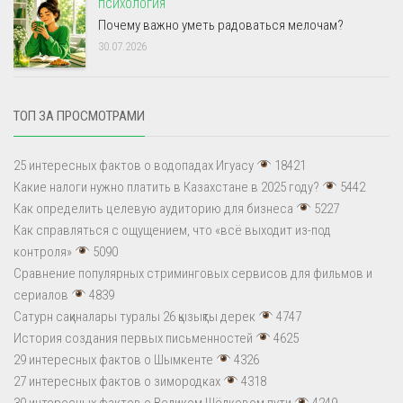
ПСИХОЛОГИЯ
Почему важно уметь радоваться мелочам?
30.07.2026
ТОП ЗА ПРОСМОТРАМИ
25 интересных фактов о водопадах Игуасу
18421
Какие налоги нужно платить в Казахстане в 2025 году?
5442
Как определить целевую аудиторию для бизнеса
5227
Как справляться с ощущением, что «всё выходит из-под
контроля»
5090
Сравнение популярных стриминговых сервисов для фильмов и
сериалов
4839
Сатурн сақиналары туралы 26 қызықты дерек
4747
История создания первых письменностей
4625
29 интересных фактов о Шымкенте
4326
27 интересных фактов о зимородках
4318
30 интересных фактов о Великом Шёлковом пути
4249