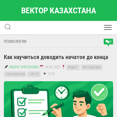
Перейти
ВЕКТОР КАЗАХСТАНА
к
содержанию
ПСИХОЛОГИЯ
0
Как научиться доводить начатое до конца
ЛАУРА ТУРСУНОВА
19.05.2025
МАҚСАТ
МОТИВАЦИЯ
1315
ТАБАНДЫЛЫҚ
ТӘРТІП