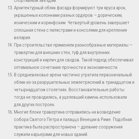
спортивным звездам.
Архитектурный облик фасада формируют три яруса арок,
украшенных колоннами разных ордеров — дорическим,
ионическим и коринфским. Четвертый уровень завершает
сплошная стена с пилястрами и консолями для крепления
велария.
При строительстве применяли разнообразные материалы —
травертин для внешних стен, туф для внутренних
конструкций и кирпич для сводов. Такой подход обеспечивал
оптимальное сочетание прочности и экономичности.
В средневековье арена частично утратила первоначальный
облик из-за разрушительных землетрясений в тринадцатом и
четырнадцатом столетиях. Восстановительные работы
тогда не проводились, а уцелевший камень использовали
для других построек.
Многие блоки травертина отправились на возведение
собора Святого Петра и палаццо Венеции в Риме. Подобная
практика была распространена — древние сооружения
служили карьерами для новых зданий.