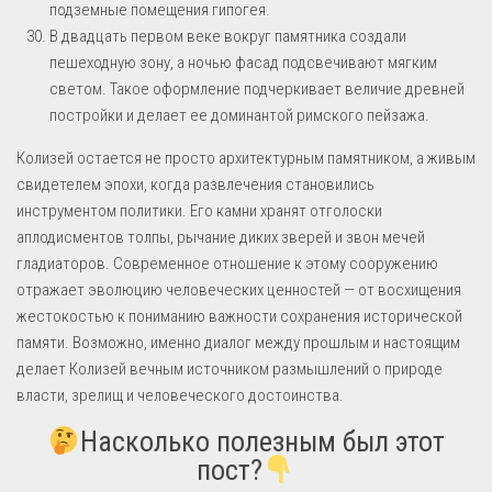
подземные помещения гипогея.
В двадцать первом веке вокруг памятника создали
пешеходную зону, а ночью фасад подсвечивают мягким
светом. Такое оформление подчеркивает величие древней
постройки и делает ее доминантой римского пейзажа.
Колизей остается не просто архитектурным памятником, а живым
свидетелем эпохи, когда развлечения становились
инструментом политики. Его камни хранят отголоски
аплодисментов толпы, рычание диких зверей и звон мечей
гладиаторов. Современное отношение к этому сооружению
отражает эволюцию человеческих ценностей — от восхищения
жестокостью к пониманию важности сохранения исторической
памяти. Возможно, именно диалог между прошлым и настоящим
делает Колизей вечным источником размышлений о природе
власти, зрелищ и человеческого достоинства.
Насколько полезным был этот
пост?