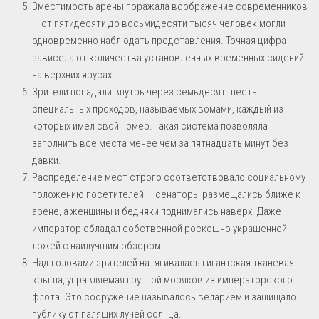
Вместимость арены поражала воображение современников
— от пятидесяти до восьмидесяти тысяч человек могли
одновременно наблюдать представления. Точная цифра
зависела от количества установленных временных сидений
на верхних ярусах.
Зрители попадали внутрь через семьдесят шесть
специальных проходов, называемых вомами, каждый из
которых имел свой номер. Такая система позволяла
заполнить все места менее чем за пятнадцать минут без
давки.
Распределение мест строго соответствовало социальному
положению посетителей — сенаторы размещались ближе к
арене, а женщины и бедняки поднимались наверх. Даже
император обладал собственной роскошно украшенной
ложей с наилучшим обзором.
Над головами зрителей натягивалась гигантская тканевая
крыша, управляемая группой моряков из императорского
флота. Это сооружение называлось веларием и защищало
публику от палящих лучей солнца.