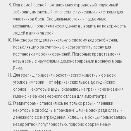
Под самой ареной прятался многоуровневый подземный
лабиринт, именуемый гипогеем, с туннелями и клетками для
участников боев. Специальные люки и подъемные
механизмы позволяли неожиданно выводить на поверхность
людей и диких зверей.
Инженеры создали уникальную систему водоснабжения,
позволявшую за считанные часы затопить арену для
постановки морских сражений. Подобные представления,
называемые наумахиями, демонстрировали военную мощь
Рима.
Для зрелищ привозили экзотических животных со всех
уголков империи — от африканских львов до индийских
слонов. Некоторые виды оказались на грани исчезновения
именно из-за чрезмерного отлова для амфитеатра.
Гладиаторами становились не только рабы и пленники —
некоторые свободные граждане шли на риск ради славы и
денежного вознаграждения. Успешные бойцы пользовались
невероятной популярностью, подобно современным