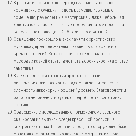
В разные исторические периоды здание выполняло
неожиданные функции — здесь размещались жилые
помещения, ремесленные мастерские и даже небольшая
христианская часовня. Лишь в восемнадцатом веке папа
Бенедикт четырнадцатый объявил его святыней.
Освящение произошло в знак памяти о христианских
мучениках, предположительно казненных на арене во
времена гонений. Хотя исторические доказательства
массовых казней отсутствуют, эта версия укрепила статус
памятника.
В девятнадцатом столетии археологи начали
систематические раскопки подземной части, раскрыв
сложность инженерных решений древних. Благодаря этим
работам человечество узнало подробности подготовки
зрелищ.
Современные исследования с применением лазерного
сканирования выявили следы красочной росписи на
внутренних стенах. Ранее считалось, что сооружение было
монотонно-серым, однако на деле его украшали яркие