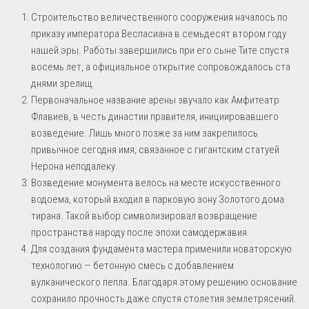
Строительство величественного сооружения началось по
приказу императора Веспасиана в семьдесят втором году
нашей эры. Работы завершились при его сыне Тите спустя
восемь лет, а официальное открытие сопровождалось ста
днями зрелищ.
Первоначальное название арены звучало как Амфитеатр
Флавиев, в честь династии правителя, инициировавшего
возведение. Лишь много позже за ним закрепилось
привычное сегодня имя, связанное с гигантским статуей
Нерона неподалеку.
Возведение монумента велось на месте искусственного
водоема, который входил в парковую зону Золотого дома
тирана. Такой выбор символизировал возвращение
пространства народу после эпохи самодержавия.
Для создания фундамента мастера применили новаторскую
технологию — бетонную смесь с добавлением
вулканического пепла. Благодаря этому решению основание
сохранило прочность даже спустя столетия землетрясений.