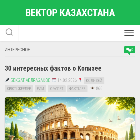
Перейти
ВЕКТОР КАЗАХСТАНА
к
содержанию
ИНТЕРЕСНОЕ
0
30 интересных фактов о Колизее
БЕКЗАТ АБДРАЗАКОВ
14.02.2026
КОЛИЗЕЙ
866
КӨРІКТІ ЖЕРЛЕР
РИМ
СӘУЛЕТ
ФАКТІЛЕР