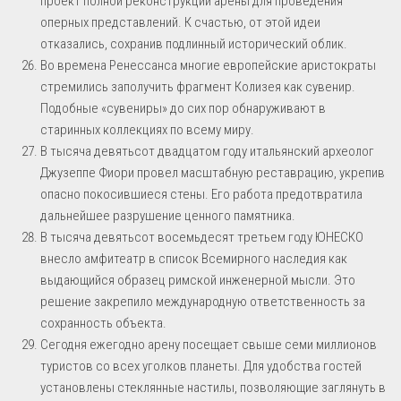
проект полной реконструкции арены для проведения
оперных представлений. К счастью, от этой идеи
отказались, сохранив подлинный исторический облик.
Во времена Ренессанса многие европейские аристократы
стремились заполучить фрагмент Колизея как сувенир.
Подобные «сувениры» до сих пор обнаруживают в
старинных коллекциях по всему миру.
В тысяча девятьсот двадцатом году итальянский археолог
Джузеппе Фиори провел масштабную реставрацию, укрепив
опасно покосившиеся стены. Его работа предотвратила
дальнейшее разрушение ценного памятника.
В тысяча девятьсот восемьдесят третьем году ЮНЕСКО
внесло амфитеатр в список Всемирного наследия как
выдающийся образец римской инженерной мысли. Это
решение закрепило международную ответственность за
сохранность объекта.
Сегодня ежегодно арену посещает свыше семи миллионов
туристов со всех уголков планеты. Для удобства гостей
установлены стеклянные настилы, позволяющие заглянуть в