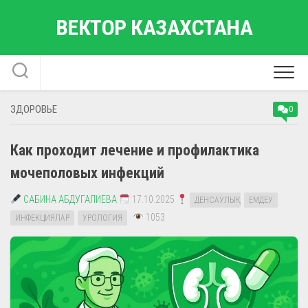
Перейти
ВЕКТОР КАЗАХСТАНА
к
содержанию
ЗДОРОВЬЕ
0
Как проходит лечение и профилактика
мочеполовых инфекций
САБИНА АБДУГАЛИЕВА
17.10.2025
ДЕНСАУЛЫҚ
ЕМДЕУ
1053
ИНФЕКЦИЯЛАР
УРОЛОГИЯ