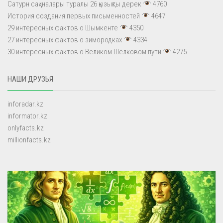
Сатурн сақиналары туралы 26 қызықты дерек
4760
История создания первых письменностей
4647
29 интересных фактов о Шымкенте
4350
27 интересных фактов о зимородках
4334
30 интересных фактов о Великом Шёлковом пути
4275
НАШИ ДРУЗЬЯ
inforadar.kz
informator.kz
onlyfacts.kz
millionfacts.kz