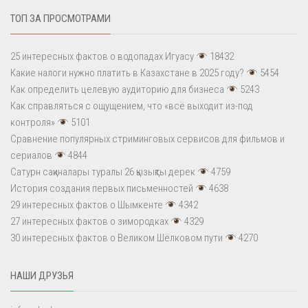
ТОП ЗА ПРОСМОТРАМИ
25 интересных фактов о водопадах Игуасу
18432
Какие налоги нужно платить в Казахстане в 2025 году?
5454
Как определить целевую аудиторию для бизнеса
5243
Как справляться с ощущением, что «всё выходит из-под
контроля»
5101
Сравнение популярных стриминговых сервисов для фильмов и
сериалов
4844
Сатурн сақиналары туралы 26 қызықты дерек
4759
История создания первых письменностей
4638
29 интересных фактов о Шымкенте
4342
27 интересных фактов о зимородках
4329
30 интересных фактов о Великом Шёлковом пути
4270
НАШИ ДРУЗЬЯ