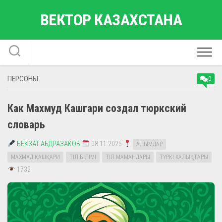
Перейти
ВЕКТОР КАЗАХСТАНА
к
содержанию
ПЕРСОНЫ
0
Как Махмуд Кашгари создал тюркский
словарь
БЕКЗАТ АБДРАЗАКОВ
08.11.2025
ҒАЛЫМДАР
МАХМҰД ҚАШҚАРИ
ТІЛ БІЛІМІ
ТІЛ МАМАНДАРЫ
ТҮРКІ ХАЛЫҚТАРЫ
1732