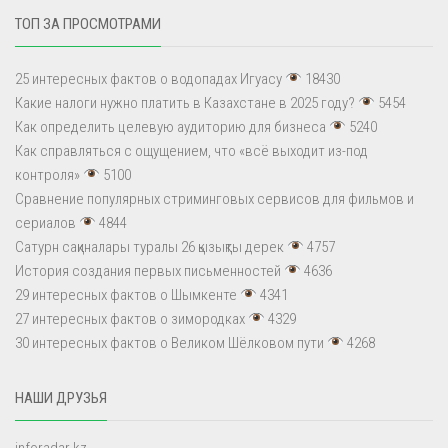
ТОП ЗА ПРОСМОТРАМИ
25 интересных фактов о водопадах Игуасу
18430
Какие налоги нужно платить в Казахстане в 2025 году?
5454
Как определить целевую аудиторию для бизнеса
5240
Как справляться с ощущением, что «всё выходит из-под
контроля»
5100
Сравнение популярных стриминговых сервисов для фильмов и
сериалов
4844
Сатурн сақиналары туралы 26 қызықты дерек
4757
История создания первых письменностей
4636
29 интересных фактов о Шымкенте
4341
27 интересных фактов о зимородках
4329
30 интересных фактов о Великом Шёлковом пути
4268
НАШИ ДРУЗЬЯ
inforadar.kz