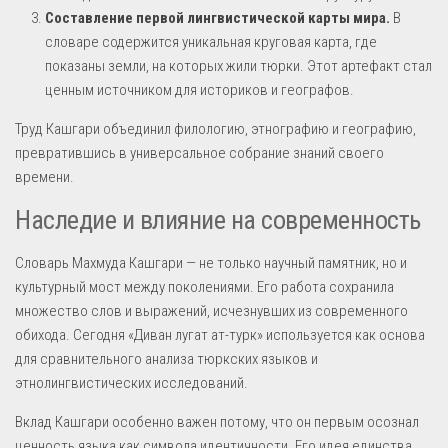
Составление первой лингвистической карты мира.
В
словаре содержится уникальная круговая карта, где
показаны земли, на которых жили тюрки. Этот артефакт стал
ценным источником для историков и географов.
Труд Кашгари объединил филологию, этнографию и географию,
превратившись в универсальное собрание знаний своего
времени.
Наследие и влияние на современность
Словарь Махмуда Кашгари — не только научный памятник, но и
культурный мост между поколениями. Его работа сохранила
множество слов и выражений, исчезнувших из современного
обихода. Сегодня «Диван лугат ат-турк» используется как основа
для сравнительного анализа тюркских языков и
этнолингвистических исследований.
Вклад Кашгари особенно важен потому, что он первым осознал
ценность языка как символа идентичности. Его идея единства