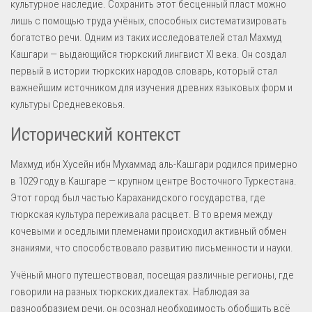
культурное наследие. Сохранить этот бесценный пласт можно
лишь с помощью труда учёных, способных систематизировать
богатство речи. Одним из таких исследователей стал Махмуд
Кашгари — выдающийся тюркский лингвист XI века. Он создал
первый в истории тюркских народов словарь, который стал
важнейшим источником для изучения древних языковых форм и
культуры Средневековья.
Исторический контекст
Махмуд ибн Хусейн ибн Мухаммад аль-Кашгари родился примерно
в 1029 году в Кашгаре — крупном центре Восточного Туркестана.
Этот город был частью Караханидского государства, где
тюркская культура переживала расцвет. В то время между
кочевыми и оседлыми племенами происходил активный обмен
знаниями, что способствовало развитию письменности и науки.
Учёный много путешествовал, посещая различные регионы, где
говорили на разных тюркских диалектах. Наблюдая за
разнообразием речи, он осознал необходимость обобщить всё