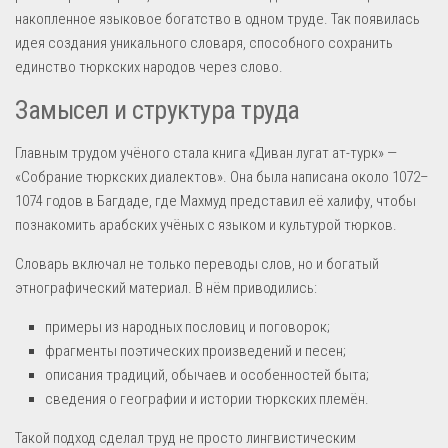
накопленное языковое богатство в одном труде. Так появилась
идея создания уникального словаря, способного сохранить
единство тюркских народов через слово.
Замысел и структура труда
Главным трудом учёного стала книга «Диван лугат ат-турк» —
«Собрание тюркских диалектов». Она была написана около 1072–
1074 годов в Багдаде, где Махмуд представил её халифу, чтобы
познакомить арабских учёных с языком и культурой тюрков.
Словарь включал не только переводы слов, но и богатый
этнографический материал. В нём приводились:
примеры из народных пословиц и поговорок;
фрагменты поэтических произведений и песен;
описания традиций, обычаев и особенностей быта;
сведения о географии и истории тюркских племён.
Такой подход сделал труд не просто лингвистическим