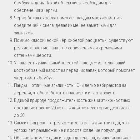
бамбука в день. Такой объём пищи необходим для
обеспечения энергии.
Чёрно-белая окраска помогает пандам маскироваться
среди теней и снега, делая их менее заметными для
хищников.
Помимо классической чёрно-белой расцветки, существуют
редкие «золотые панды» с коричневыми и кремовыми
оттенками шерсти.
У панд есть уникальный «шестой палец» — выступающий
костьобразный нарост на передних лапах, который помогает
удерживать бамбук.
Панды – отличные альпинисты. Они легко взбираются на
деревья, чтобы избежать опасности или отдохнуть.
В дикой природе продолжительность жизни этих животных
составляет около 20 лет, а в неволе некоторые доживают
до 30.
Самки панд рожают редко – всего раз в два-три года, что
усложняет размножение и восстановление популяции.
Обычно в помёте один или два детёныша, однако выживает