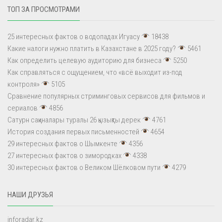
ТОП ЗА ПРОСМОТРАМИ
25 интересных фактов о водопадах Игуасу
18438
Какие налоги нужно платить в Казахстане в 2025 году?
5461
Как определить целевую аудиторию для бизнеса
5250
Как справляться с ощущением, что «всё выходит из-под
контроля»
5105
Сравнение популярных стриминговых сервисов для фильмов и
сериалов
4856
Сатурн сақиналары туралы 26 қызықты дерек
4761
История создания первых письменностей
4654
29 интересных фактов о Шымкенте
4356
27 интересных фактов о зимородках
4338
30 интересных фактов о Великом Шёлковом пути
4279
НАШИ ДРУЗЬЯ
inforadar.kz