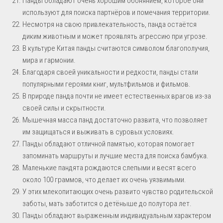
Панды обладают очень хорошим обонянием, которое они
используют для поиска партнёров и помечания территории.
Несмотря на свою привлекательность, панда остаётся
диким животным и может проявлять агрессию при угрозе.
В культуре Китая панды считаются символом благополучия,
мира и гармонии.
Благодаря своей уникальности и редкости, панды стали
популярными героями книг, мультфильмов и фильмов.
В природе панда почти не имеет естественных врагов из-за
своей силы и скрытности.
Мышечная масса панд достаточно развита, что позволяет
им защищаться и выживать в суровых условиях.
Панды обладают отличной памятью, которая помогает
запоминать маршруты и лучшие места для поиска бамбука.
Маленькие пандята рождаются слепыми и весят всего
около 100 граммов, что делает их очень уязвимыми.
У этих млекопитающих очень развито чувство родительской
заботы, мать заботится о детёныше до полутора лет.
Панды обладают выраженным индивидуальным характером