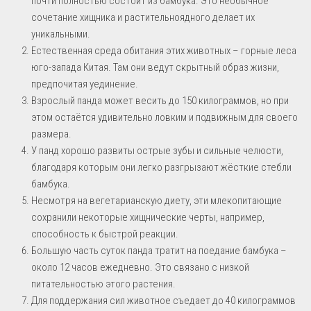
почти полностью состоит из бамбука. Это необычное
сочетание хищника и растительноядного делает их
уникальными.
Естественная среда обитания этих животных – горные леса
юго-запада Китая. Там они ведут скрытный образ жизни,
предпочитая уединение.
Взрослый панда может весить до 150 килограммов, но при
этом остаётся удивительно ловким и подвижным для своего
размера.
У панд хорошо развиты острые зубы и сильные челюсти,
благодаря которым они легко разгрызают жёсткие стебли
бамбука.
Несмотря на вегетарианскую диету, эти млекопитающие
сохранили некоторые хищнические черты, например,
способность к быстрой реакции.
Большую часть суток панда тратит на поедание бамбука –
около 12 часов ежедневно. Это связано с низкой
питательностью этого растения.
Для поддержания сил животное съедает до 40 килограммов