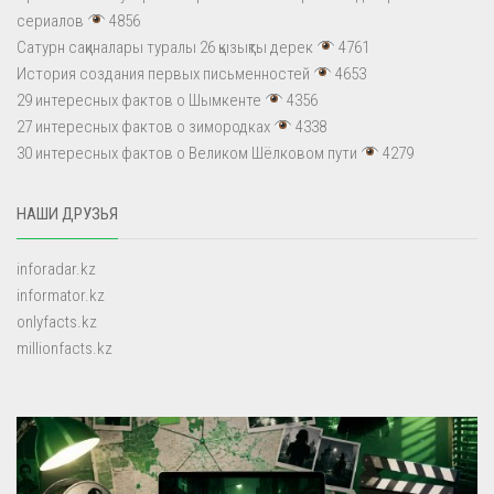
сериалов
4856
Сатурн сақиналары туралы 26 қызықты дерек
4761
История создания первых письменностей
4653
29 интересных фактов о Шымкенте
4356
27 интересных фактов о зимородках
4338
30 интересных фактов о Великом Шёлковом пути
4279
НАШИ ДРУЗЬЯ
inforadar.kz
informator.kz
onlyfacts.kz
millionfacts.kz