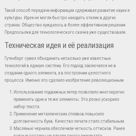
Такой способ передачи информации сдерживал развитие науки и
культуры. Идеи не могли быстро находить отклик в других
странах. Общество нуждалось в более эффективном решении.
Предпосылки для технологического скачка уже существовали.
Техническая идея и её реализация
Гутенберг сумел объединить несколько уже известных
технологий в единую систему. Его подход заключался не в
создании одного элемента, а в построении целостного
процесса. Именно это сделало изобретение революционным.
Использование подвижных литер позволило многократно
применять одни и те же элементы. Это резко ускорило
набор текста.
Применение металлических сплавов повысило
долговечность букв. Качество печати стало стабильным.
Масляные чернила обеспечили четкость оттисков. Ранее
водные составы не давали такого результата.