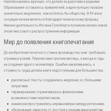
переписывались вручную, что делало их дорогими и редкими.
Образование оставалось привилегией, а идеи путешествовали
значительно медленнее, чем хотелось бы обществу. В XV веке
ситуация начала меняться благодаря техническому прорыву.
Именно деятельность Иоганна Гутенберга положила начало новой
эпохе массового распространения информации.
Мир до появления книгопечатания
До изобретения печатного станка производство книг требовало
огромных усилий. Переписчики тратили месяцы, а иногда и годы
на создание одного экземпляра. Ошибки накапливались, а
стоимость труда делала книги недоступными для большинства.
рукописные тексты создавались медленно и с большими
затратами;
тиражирование ограничивалось физическими
возможностями переписчиков;
знания распространялись неравномерно между регионами;
образование зависело от доступа к редким манускриптам.