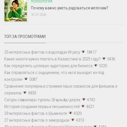
ПСИХОЛОГИЯ
Почему важно уметь радоваться мелочам?
30.07.2026
ТОП ЗА ПРОСМОТРАМИ
25 интересных фактов о водопадах Игуасу
18417
Какие налоги нужно платить в Казахстане в 2025 году?
5436
Как определить целевую аудиторию для бизнеса
5220
Как справляться с ощущением, что «всё выходит из-под
контроля»
5087
Сравнение популярных стриминговых сервисов для фильмов и
сериалов
4833
Сатурн сақиналары туралы 26 қызықты дерек
4742
История создания первых письменностей
4621
29 интересных фактов о Шымкенте
4320
27 интересных фактов о зимородках
4313
30 интересных фактов о Великом Шёлковом пути
4246