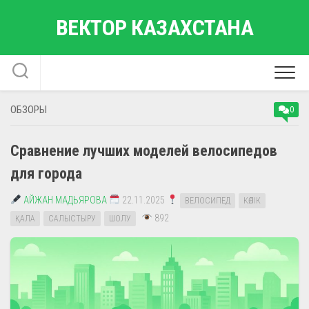
Перейти
ВЕКТОР КАЗАХСТАНА
к
содержанию
ОБЗОРЫ
0
Сравнение лучших моделей велосипедов
для города
АЙЖАН МАДЬЯРОВА
22.11.2025
ВЕЛОСИПЕД
КӨЛІК
892
ҚАЛА
САЛЫСТЫРУ
ШОЛУ