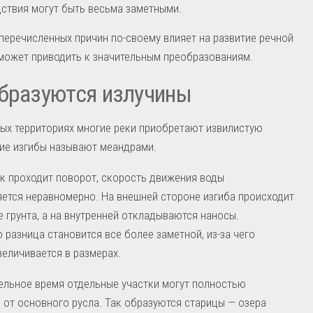
ствия могут быть весьма заметными.
перечисленных причин по-своему влияет на развитие речной
может приводить к значительным преобразованиям.
бразуются излучины
ых территориях многие реки приобретают извилистую
ие изгибы называют меандрами.
к проходит поворот, скорость движения воды
ется неравномерно. На внешней стороне изгиба происходит
 грунта, а на внутренней откладываются наносы.
 разница становится все более заметной, из-за чего
величивается в размерах.
ельное время отдельные участки могут полностью
 от основного русла. Так образуются старицы — озера