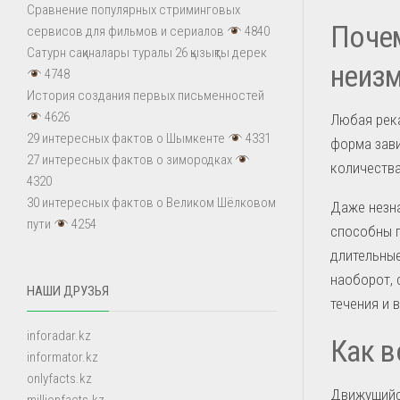
Сравнение популярных стриминговых
Почем
сервисов для фильмов и сериалов
4840
Сатурн сақиналары туралы 26 қызықты дерек
неиз
4748
История создания первых письменностей
4626
Любая река
29 интересных фактов о Шымкенте
4331
форма зави
27 интересных фактов о зимородках
количества
4320
30 интересных фактов о Великом Шёлковом
Даже незн
пути
4254
способны п
длительные
наоборот, 
НАШИ ДРУЗЬЯ
течения и 
inforadar.kz
Как в
informator.kz
onlyfacts.kz
Движущийся