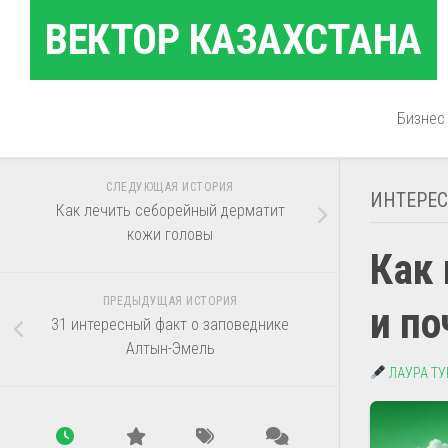
Перейти
ВЕКТОР КАЗАХСТАНА
к
содержанию
Бизнес
СЛЕДУЮЩАЯ ИСТОРИЯ
ИНТЕРЕ
Как лечить себорейный дерматит
кожи головы
Как 
ПРЕДЫДУЩАЯ ИСТОРИЯ
и по
31 интересный факт о заповеднике
Алтын-Эмель
ЛАУРА Т