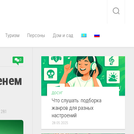
Туризм
Персоны
Дом и сад
0
енем
ДОСУГ
Что слушать: подборка
жанров для разных
281
настроений
28.05.2025