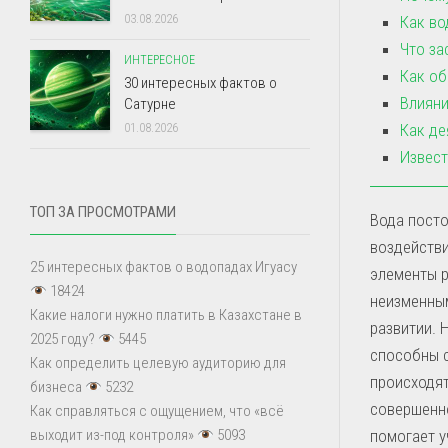
03.08.2026
Как во
Что за
ИНТЕРЕСНОЕ
Как об
30 интересных фактов о
Влияни
Сатурне
Как де
01.08.2026
Извест
ТОП ЗА ПРОСМОТРАМИ
Вода посто
воздействи
25 интересных фактов о водопадах Игуасу
элементы р
18424
неизменным
Какие налоги нужно платить в Казахстане в
развитии. 
2025 году?
5445
способны с
Как определить целевую аудиторию для
происходят
бизнеса
5232
совершенно
Как справляться с ощущением, что «всё
помогает у
выходит из-под контроля»
5093