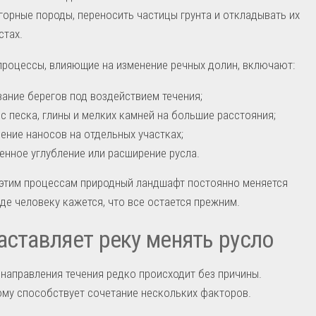
горные породы, переносить частицы грунта и откладывать их
стах.
роцессы, влияющие на изменение речных долин, включают:
ание берегов под воздействием течения;
с песка, глины и мелких камней на большие расстояния;
ение наносов на отдельных участках;
енное углубление или расширение русла.
 этим процессам природный ландшафт постоянно меняется
где человеку кажется, что все остается прежним.
аставляет реку менять русло
направления течения редко происходит без причины.
му способствует сочетание нескольких факторов.