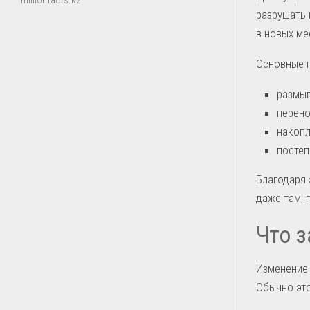
millionfacts.kz
разрушать 
в новых ме
Основные п
размыв
перено
накопл
постеп
Благодаря
даже там, 
Что з
Изменение 
Обычно это