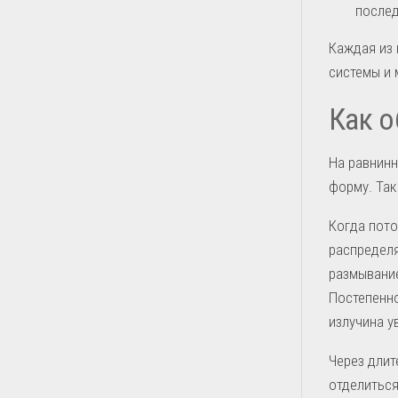
послед
Каждая из 
системы и 
Как о
На равнинн
форму. Так
Когда пото
распределя
размывание
Постепенно
излучина у
Через длит
отделиться