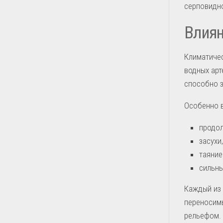
серповидн
Влиян
Климатичес
водных арт
способно з
Особенно 
продол
засухи
таяние
сильны
Каждый из 
переносим
рельефом.