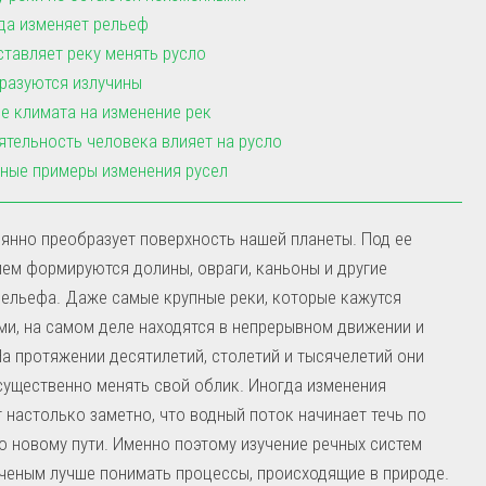
да изменяет рельеф
ставляет реку менять русло
разуются излучины
е климата на изменение рек
ятельность человека влияет на русло
ные примеры изменения русел
янно преобразует поверхность нашей планеты. Под ее
ем формируются долины, овраги, каньоны и другие
ельефа. Даже самые крупные реки, которые кажутся
и, на самом деле находятся в непрерывном движении и
На протяжении десятилетий, столетий и тысячелетий они
ущественно менять свой облик. Иногда изменения
 настолько заметно, что водный поток начинает течь по
 новому пути. Именно поэтому изучение речных систем
ченым лучше понимать процессы, происходящие в природе.