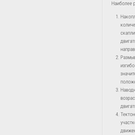
Наиболее 
Накопл
количе
скапли
двигат
направ
Размыв
изгибо
значит
полож
Наводн
возрас
двигат
Тектон
участк
движен