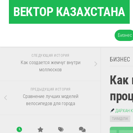
Перейти
ВЕКТОР КАЗАХСТАНА
к
содержанию
Бизнес
СЛЕДУЮЩАЯ ИСТОРИЯ
БИЗНЕС
Как создается жемчуг внутри
моллюсков
Как 
ПРЕДЫДУЩАЯ ИСТОРИЯ
про
Сравнение лучших моделей
велосипедов для города
ДАРХАН 
ТИІМДІЛІК