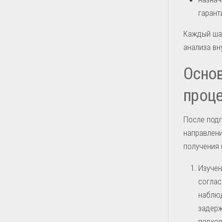
гарант
Каждый ша
анализа вн
Основ
проц
После под
направлени
получения 
Изучен
соглас
наблюд
задерж
подход