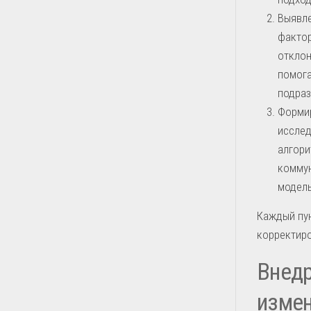
Выявле
фактор
отклон
помога
подраз
Форми
исслед
алгори
коммун
модель
Каждый пу
корректиро
Внедр
изме