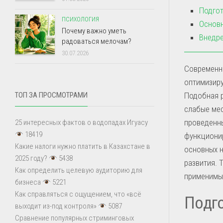
Подгот
ПСИХОЛОГИЯ
Основн
Почему важно уметь
Внедре
радоваться мелочам?
30.07.2026
Современн
оптимизиру
Подобная р
ТОП ЗА ПРОСМОТРАМИ
слабые мес
проведенны
25 интересных фактов о водопадах Игуасу
18419
функционир
Какие налоги нужно платить в Казахстане в
основных 
2025 году?
5438
развития. 
Как определить целевую аудиторию для
применимы
бизнеса
5221
Как справляться с ощущением, что «всё
Подго
выходит из-под контроля»
5087
Сравнение популярных стриминговых