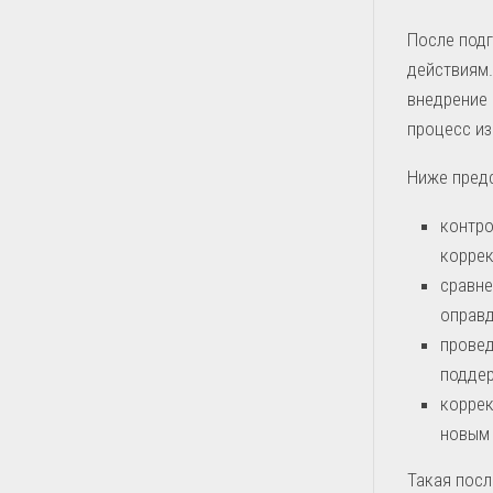
После под
действиям
внедрение 
процесс из
Ниже пред
контро
коррек
сравне
оправд
провед
поддер
коррек
новым 
Такая пос