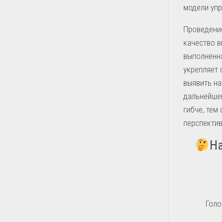
модели упр
Проведение
качество в
выполненна
укрепляет 
выявить на
дальнейшег
гибче, те
перспектив
На
Голо