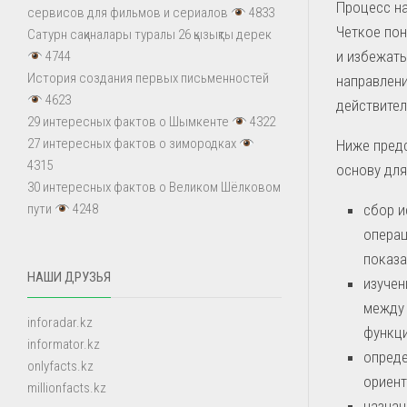
Процесс на
сервисов для фильмов и сериалов
4833
Четкое пон
Сатурн сақиналары туралы 26 қызықты дерек
и избежать
4744
История создания первых письменностей
направлени
4623
действител
29 интересных фактов о Шымкенте
4322
27 интересных фактов о зимородках
Ниже пред
4315
основу для
30 интересных фактов о Великом Шёлковом
сбор и
пути
4248
операц
показа
НАШИ ДРУЗЬЯ
изучен
между 
inforadar.kz
функци
informator.kz
опреде
onlyfacts.kz
ориент
millionfacts.kz
назнач