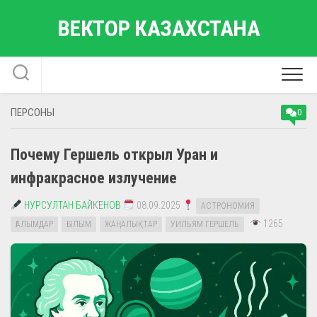
Перейти
ВЕКТОР КАЗАХСТАНА
к
содержанию
ПЕРСОНЫ
0
Почему Гершель открыл Уран и
инфракрасное излучение
НУРСУЛТАН БАЙКЕНОВ
08.09.2025
АСТРОНОМИЯ
1265
ҒАЛЫМДАР
ҒЫЛЫМ
ЖАҢАЛЫҚТАР
УИЛЬЯМ ГЕРШЕЛЬ