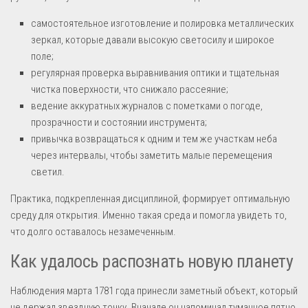
самостоятельное изготовление и полировка металлических
зеркал, которые давали высокую светосилу и широкое
поле;
регулярная проверка выравнивания оптики и тщательная
чистка поверхности, что снижало рассеяние;
ведение аккуратных журналов с пометками о погоде,
прозрачности и состоянии инструмента;
привычка возвращаться к одним и тем же участкам неба
через интервалы, чтобы заметить малые перемещения
светил.
Практика, подкрепленная дисциплиной, формирует оптимальную
среду для открытия. Именно такая среда и помогла увидеть то,
что долго оставалось незамеченным.
Как удалось распознать новую планету
Наблюдения марта 1781 года принесли заметный объект, который
не держал звездную точку. Вначале он напоминал туманное пятно,