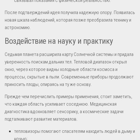
связывал показания с физической реальностью.
После подтверждений идея получила надежную опору. Появилась
новая шкала наблюдений, которая позже преобразила технику и
астрономию.
Воздействие на науку и практику
Седьмая планета расширила карту Солнечной системы и придала
уверенность поискам дальних тел. Тепловой диапазон открыл
окно, через которое видны холодные области космоса и
процессы, скрытые в пыли. Современные приборы продолжают
приносить плоды, опираясь на ту же основу.
Прежде чем перечислить примеры применения, стоит заметить,
что каждая область усиливает соседнюю. Медицинская
диагностика вдохновляет сенсорику, а космические задачи
подталкивают развитие материалов.
тепловизоры помогают спасателям находить людей в дыму и
ночью;