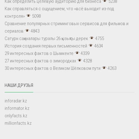
Как определить целевую аудиторию для бизнеса
5238
Как справляться с ощущением, что «всё выходит из-под
контроля»
5098
Сравнение популярных стриминговых сервисов для фильмов и
сериалов
4843
Сатурн сақиналары туралы 26 қызықты дерек
4755
История создания первых письменностей
4634
29 интересных фактов о Шымкенте
4339
27 интересных фактов о зимородках
4328
30 интересных фактов о Великом Шёлковом пути
4263
НАШИ ДРУЗЬЯ
inforadar.kz
informator.kz
onlyfacts.kz
millionfacts.kz