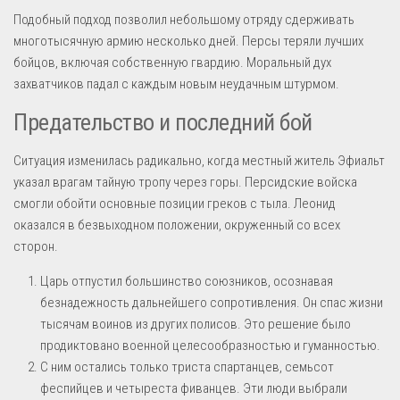
Подобный подход позволил небольшому отряду сдерживать
многотысячную армию несколько дней. Персы теряли лучших
бойцов, включая собственную гвардию. Моральный дух
захватчиков падал с каждым новым неудачным штурмом.
Предательство и последний бой
Ситуация изменилась радикально, когда местный житель Эфиальт
указал врагам тайную тропу через горы. Персидские войска
смогли обойти основные позиции греков с тыла. Леонид
оказался в безвыходном положении, окруженный со всех
сторон.
Царь отпустил большинство союзников, осознавая
безнадежность дальнейшего сопротивления. Он спас жизни
тысячам воинов из других полисов. Это решение было
продиктовано военной целесообразностью и гуманностью.
С ним остались только триста спартанцев, семьсот
феспийцев и четыреста фиванцев. Эти люди выбрали