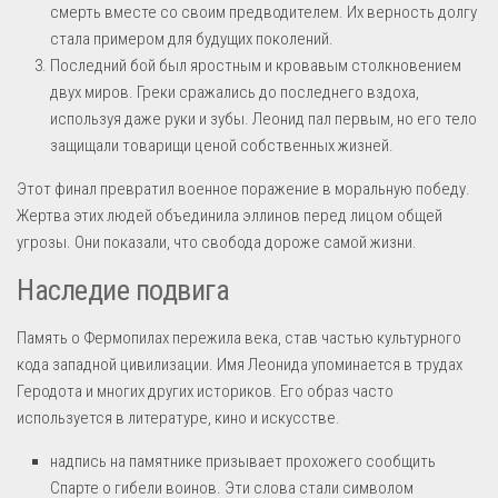
смерть вместе со своим предводителем. Их верность долгу
стала примером для будущих поколений.
Последний бой был яростным и кровавым столкновением
двух миров. Греки сражались до последнего вздоха,
используя даже руки и зубы. Леонид пал первым, но его тело
защищали товарищи ценой собственных жизней.
Этот финал превратил военное поражение в моральную победу.
Жертва этих людей объединила эллинов перед лицом общей
угрозы. Они показали, что свобода дороже самой жизни.
Наследие подвига
Память о Фермопилах пережила века, став частью культурного
кода западной цивилизации. Имя Леонида упоминается в трудах
Геродота и многих других историков. Его образ часто
используется в литературе, кино и искусстве.
надпись на памятнике призывает прохожего сообщить
Спарте о гибели воинов. Эти слова стали символом