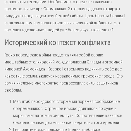
становятся легендами. Особое место среди них занимает
противостояние при Фермопилах. Этот эпизод демонстрирует
силу духа перед лицом неизбежной гибели. Царь Спарты Леонид I
стал символом самопожертвования и воинской доблести. Его
поступок вдохновляет людей уже более двух тысячелетий.
Исторический контекст конфликта
Греко-персидские войны представляли собой серию
масштабных столкновений между полисами Эллады и огромной
империей Ахеменидов. Ксеркс I стремился подчинить себе все
известные земли, включая независимые греческие города. Его
армия численно многократно превосходила силы защитников
свободы.
Масштаб персидского вторжения поражал воображение
современников. Огромное войско двигалось по суше и
морю, сметая все на своем пути. Сопротивление казалось
бессмысленным для многих наблюдателей того времени.
Геополитическое положение Греции требовало