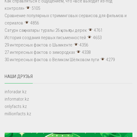
Как справляться с ощущением, что «всё выходит из-под
контроля»
5105
Сравнение популярных стриминговых сервисов для фильмов и
сериалов
4856
Сатурн сақиналары туралы 26 қызықты дерек
4761
История создания первых письменностей
4653
29 интересных фактов о Шымкенте
4356
27 интересных фактов о зимородках
4338
30 интересных фактов о Великом Шёлковом пути
4279
НАШИ ДРУЗЬЯ
inforadar.kz
informator.kz
onlyfacts.kz
millionfacts.kz