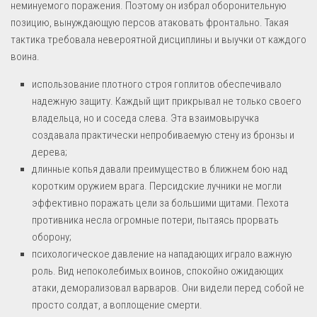
неминуемого поражения. Поэтому он избрал оборонительную
позицию, вынуждающую персов атаковать фронтально. Такая
тактика требовала невероятной дисциплины и выучки от каждого
воина.
использование плотного строя гоплитов обеспечивало
надежную защиту. Каждый щит прикрывал не только своего
владельца, но и соседа слева. Эта взаимовыручка
создавала практически непробиваемую стену из бронзы и
дерева;
длинные копья давали преимущество в ближнем бою над
коротким оружием врага. Персидские лучники не могли
эффективно поражать цели за большими щитами. Пехота
противника несла огромные потери, пытаясь прорвать
оборону;
психологическое давление на нападающих играло важную
роль. Вид непоколебимых воинов, спокойно ожидающих
атаки, деморализовал варваров. Они видели перед собой не
просто солдат, а воплощение смерти.