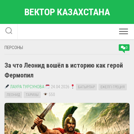
Перейти
ВЕКТОР КАЗАХСТАНА
к
содержанию
ПЕРСОНЫ
0
За что Леонид вошёл в историю как герой
Фермопил
ЛАУРА ТУРСУНОВА
24.04.2026
БАТЫРЛАР
ЕЖЕЛГІ ГРЕЦИЯ
550
ЛЕОНИД
ТАРИХЫ